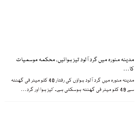
مدینہ منورہ میں گرد آلود تیز ہوائیں، محکمہ موسمیات
کا…
مدینہ منورہ میں گرد آلود ہواؤں کی رفتار 40 کلو میٹر فی گھنٹہ
سے 49 کلو میٹر فی گھنٹہ ہوسکتی ہے۔ ’تیز ہوا اور گرد
…