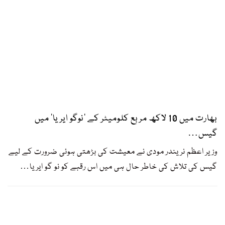
بھارت میں 10 لاکھ مربع کلومیٹر کے ’نوگو ایریا‘ میں
گیس…
وزیر اعظم نریندر مودی نے معیشت کی بڑھتی ہوئی ضرورت کے لیے
گیس کی تلاش کی خاطر حال ہی میں اس رقبے کو نو گو ایریا
…