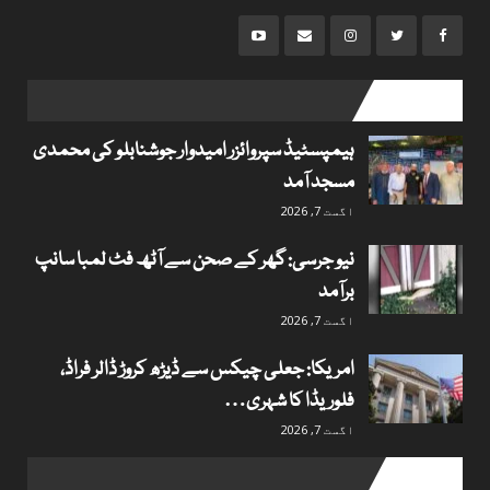
popular posts
ہیمپسٹیڈ سپروائزر امیدوار جوشنابلو کی محمدی
مسجد آمد
اگست 7, 2026
نیو جرسی: گھر کے صحن سے آٹھ فٹ لمبا سانپ
برآمد
اگست 7, 2026
امریکا: جعلی چیکس سے ڈیڑھ کروڑ ڈالر فراڈ،
فلوریڈا کا شہری…
اگست 7, 2026
Useful links