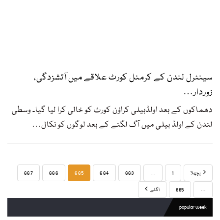
سینٹرل لندن کے کرمنل کورٹ علاقے میں آتشزدگی،
زوردار…
دھماکوں کے بعد اولڈبیلی کراؤن کورٹ کو خالی کرا لیا گیا۔ وسطی
لندن کے اولڈ بیلی میں آگ لگنے کے بعد لوگوں کو نکال
…
پچھلا
1
…
663
664
665
666
667
…
885
اگلے
popular week