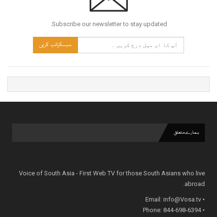
Subscribe our newsletter to stay updated.
سبسکرائب کریں
ہمارے متعلق
Voice of South Asia - First Web TV for those South Asians who live
abroad.
info@Vosa.tv
• Email:
• Phone: 844-698-6394