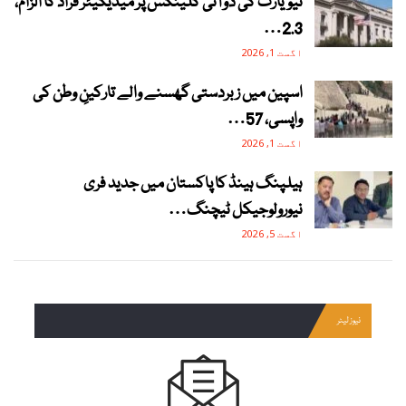
نیویارک کی دو آئی کلینکس پر میڈیکیئر فراڈ کا الزام،
2.3…
اگست 1, 2026
اسپین میں زبردستی گھسنے والے تارکینِ وطن کی
واپسی، 57…
اگست 1, 2026
ہیلپنگ ہینڈ کا پاکستان میں جدید فری
نیورولوجیکل ٹیچنگ…
اگست 5, 2026
نیوز لیٹر