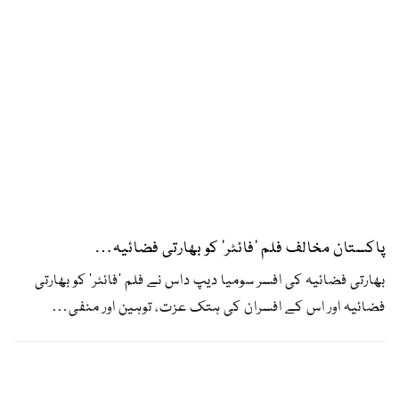
پاکستان مخالف فلم ‘فائٹر’ کو بھارتی فضائیہ…
بھارتی فضائیہ کی افسر سومیا دیپ داس نے فلم ‘فائٹر’ کو بھارتی
فضائیہ اور اس کے افسران کی ہتک عزت، توہین اور منفی
…