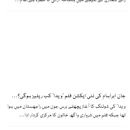
رائے شماری کے نتیجے میں ہنگامہ آرائی کا خطرہ ہے،عام
…
جان ابراہام کی نئی ایکشن فلم ’ویدا‘ کب ریلیز ہوگی؟…
ویدا‘ کی شوٹنگ کا آغاز پچھلے برس جون میں راجھستان میں ہوا
تھا جبکہ فلم میں شرواری واگھ خاتون کا مرکزی کردار ادا
…