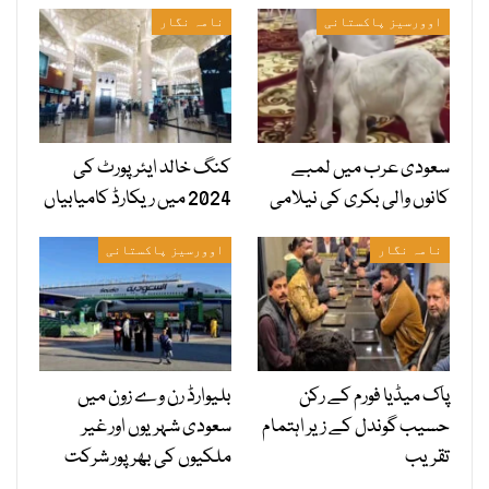
اوورسیز پاکستانی
نامہ نگار
سعودی عرب میں لمبے
کنگ خالد ایئرپورٹ کی
کانوں والی بکری کی نیلامی
2024 میں ریکارڈ کامیابیاں
نامہ نگار
اوورسیز پاکستانی
پاک میڈیا فورم کے رکن
بلیوارڈ رن وے زون میں
حسیب گوندل کے زیر اہتمام
سعودی شہریوں اور غیر
تقریب
ملکیوں کی بھرپور شرکت