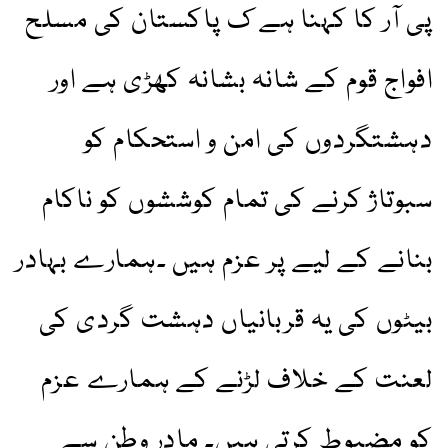
پی آر کا کہنا ہے ک پاکستان کی مسلح
افواج قوم کے شانہ بشانہ کھڑی ہے اور
دہشتگردوں کی امن و استحکام کو
سبوتاژ کرنے کی تمام کوششوں کو ناکام
بنانے کے لیے پر عزم ہیں ۔ہمارے بہادر
بیٹوں کی یہ قربانیاں دہشت گردی کی
لعنت کے خلاف لڑنے کے ہمارے عزم
کو مضبوط کرتی ہیں۔ مادر وطن سے