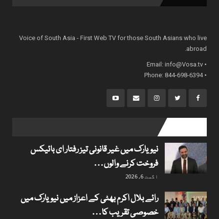
Voice of South Asia - First Web TV for those South Asians who live
abroad.
info@Vosa.tv
• Email:
• Phone: 844-698-6394
popular posts
نیویارک میں غیر قانونی تیز رفتار ای بائیکس
فروخت کرنے والوں…
اگست 6, 2026
رائے بلال اکرم بھٹی کے اعزاز میں نیویارک میں
خصوصی تقریب کا…