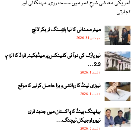
امریکی معاشی شرحِ نمو میں سست روی، مہنگائی اور
تجارتی…
میئر ممدانی کا نیا ہاؤسنگ ٹریکر لانچ
جولائی 31, 2026
نیویارک کی دو آئی کلینکس پر میڈیکیئر فراڈ کا الزام،
2.3…
اگست 1, 2026
نیوزی لینڈ کا رہائشی ویزا حاصل کرنے کا موقع
اگست 1, 2026
ہیلپنگ ہینڈ کا پاکستان میں جدید فری
نیورولوجیکل ٹیچنگ…
اگست 5, 2026