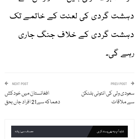
دہشت گردی کی لعنت کے خاتمے تک
دہشت گردی کے خلاف جنگ جاری
رہے گی۔
NEXT POST
PREV POST
سعودی ولی کی انتونی بلنکن
افغانستان میں خودکش
سے ملاقات
دھماکہ سے21 افراد جاں بحق
شاید آپ یہ بھی پسند کریں
مصنف سے زیادہ