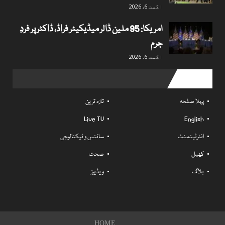
اگست 6, 2026
امریکا: 95 ملین ڈالر میڈیکیئر فراڈ، ڈاکٹر پر فردِ
جرم
اگست 6, 2026
Useful links
پہلا صفحہ
تازہ ترین
Live TV
English
انٹرٹینمنٹ
سائنس و ٹیکنالوجی
کھیل
صحت
بلاگ
ویڈیوز
HOME