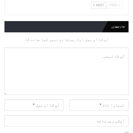
NEXT
PREV
جواب چھوڑیں
آپ کا ای میل ایڈریس شائع نہیں کیا جائے گا.