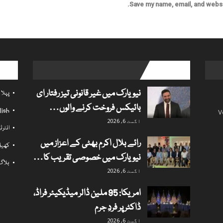
Save my name, email, and websit
l links
popular posts
نیویارک میں غیر قانونی تیز رفتار ای
پہلا
بائیکس فروخت کرنے والوں…
lish
V
اگست 6, 2026
انٹر
رائے بلال اکرم بھٹی کے اعزاز میں
کھی
نیویارک میں خصوصی تقریب کا…
بلاگ
اگست 6, 2026
امریکا: 95 ملین ڈالر میڈیکیئر فراڈ،
ڈاکٹر پر فردِ جرم
اگست 6, 2026