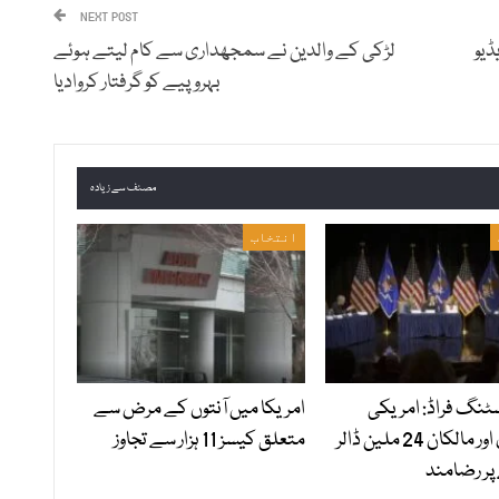
NEXT POST
ڈیو
لڑکی کے والدین نے سمجھداری سے کام لیتے ہوئے
بہروپیے کو گرفتار کروادیا
مصنف سے زیادہ
انتخاب
سٹنگ فراڈ: امریکی
امریکا میں آنتوں کے مرض سے
لیبارٹری اور مالکان 24 ملین ڈالر
متعلق کیسز 11 ہزار سے تجاوز
 پر رضامند