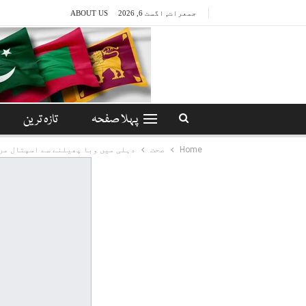
جمعرات, اگست 6, 2026
ABOUT US
پہلا صفحہ
تازہ ترین
Home
صحت
دہلی میں وبا پھیلنے سے اسپتال مر