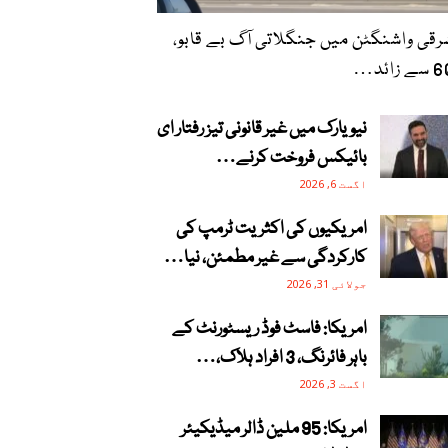
قی واشنگٹن میں جنگلاتی آگ بے قابو،
زائد…
نیویارک میں غیر قانونی تیز رفتار ای
بائیکس فروخت کرنے…
اگست 6, 2026
امریکیوں کی اکثریت ٹرمپ کی
کارکردگی سے غیر مطمئن، نیا…
جولائی 31, 2026
امریکا: فاسٹ فوڈ ریسٹورنٹ کے
باہر فائرنگ، 3 افراد ہلاک،…
اگست 3, 2026
امریکا: 95 ملین ڈالر میڈیکیئر