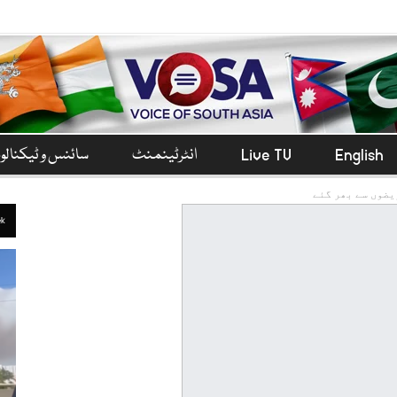
English
Live TV
انٹرٹینمنٹ
سائنس و ٹیکنال
یضوں سے بھر گئے
ek