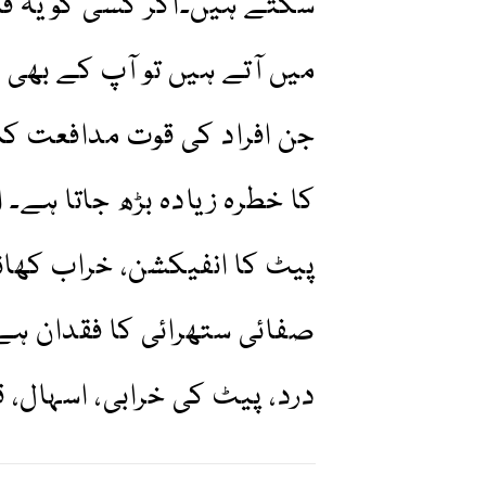
سکتے ہیں۔اگر کسی کو یہ فل
میں آتے ہیں تو آپ کے بھی م
جن افراد کی قوت مدافعت کم
کا خطرہ زیادہ بڑھ جاتا ہے
پیٹ کا انفیکشن، خراب کھانا،
صفائی ستھرائی کا فقدان ہ
درد، پیٹ کی خرابی، اسہال، 