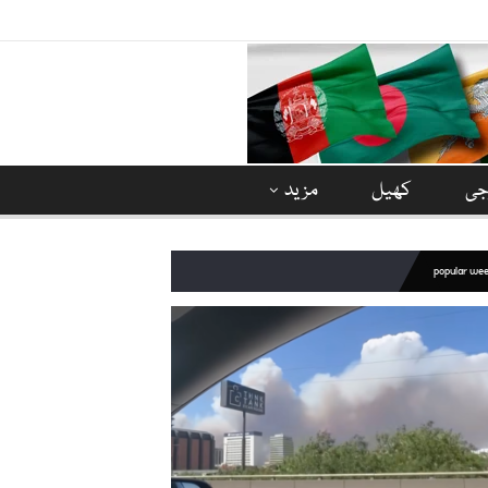
وجی
کھیل
مزید
popular we