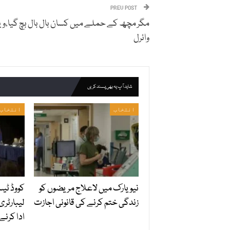
PREV POST
مگر مچھ کے حملے میں کسان بال بال بچ گیا،وی
وائرل
شاید آپ یہ بھی پسند کریں
انتخاب
انتخاب
نیویارک میں لاعلاج مریضوں کو
کووڈ ٹی
زندگی ختم کرنے کی قانونی اجازت
ادا کرنے