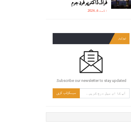
فراڈ، ڈاکٹر پر فردِ جرم
اگست 6, 2026
نیوز لیٹر
Subscribe our newsletter to stay updated.
سبسکرائب کریں