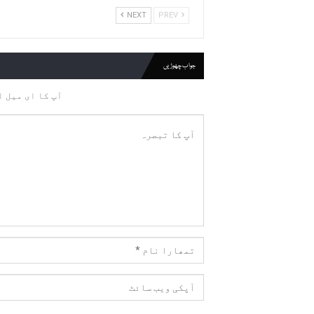
NEXT
PREV
جواب چھوڑیں
آپ کا ای میل ا