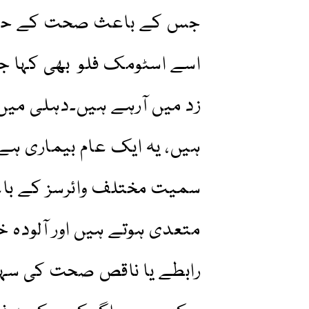
جس کے باعث صحت کے حکام
اسے اسٹومک فلو بھی کہا جا 
زد میں آرہے ہیں۔دہلی میں 
ہیں، یہ ایک عام بیماری ہے جو
سمیت مختلف وائرسز کے باعث
متعدی ہوتے ہیں اور آلودہ خ
رابطے یا ناقص صحت کی سہو