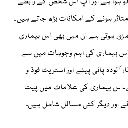
و ہوا ہے اور آپ اس شخص کے رابطے
تاثر ہونے کے امکانات بڑھ جاتے ہیں۔
زور ہوتی ہے ان میں بھی اس بیماری
۔ اس بیماری کی اہم وجوہات میں سے
 آلودہ پانی پینے اور اسٹریٹ فوڈ و
ے۔اس بیماری کی علامات میں پیٹ
قے اور دیگر کئی مسائل شامل ہیں۔