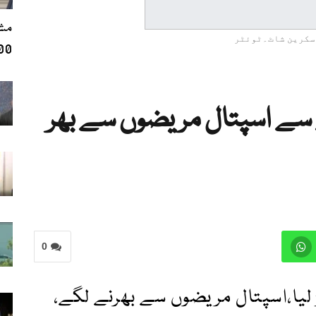
مشر
سکرین شاٹ۔ٹوئٹر
600 سے 
 سے اسپتال مریضوں سے بھر
0
ڑ لیا،اسپتال مریضوں سے بھرنے لگے،