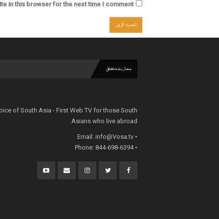
e in this browser for the next time I comment.
ہمارے متعلق
oice of South Asia - First Web TV for those South
Asians who live abroad.
info@Vosa.tv
• Email:
• Phone: 844-698-6394