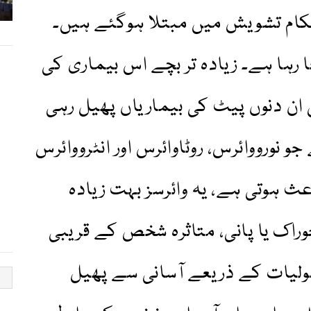
 تشویش میں مبتلا ہوگئے ہیں۔
رہا ہے۔ زیادہ تر بچے اس بیماری کی
ان دنوں پیٹ کی بیماریاں پھیل رہی
 نورووائرس، روٹاوائرس اور انٹرووائرس
 ہوتی ہے، یہ وائرسز بہت زیادہ
وراک یا پانی، متاثرہ شخص کے قریبی
لیات کے ذریعے آسانی سے پھیل