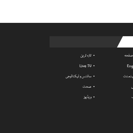
Usefu
 صفحہ
تازہ ترین
Live TV
Eng
ٹینمنٹ
سائنس و ٹیکنالوجی
ل
صحت
ویڈیوز