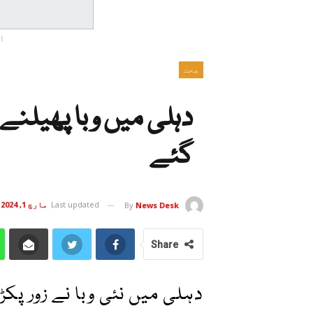
ا
صحت
دہلی میں وبا پھیلنے
گئے
Last updated
مارچ 1, 2024
By
News Desk
Share
دہلی میں نئی وبا نے زور پک