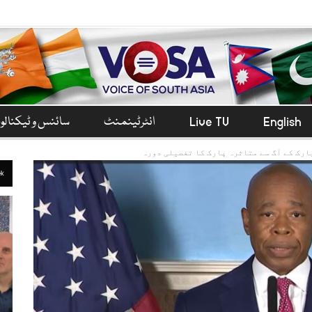
English
Live TV
انٹرٹینمنٹ
سائنس و ٹیکنال
ارک کے آگ سے متاثرہ پارک کا تفصیلی دورہ
ek