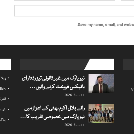
Save my name, email, and websit
l links
popular posts
نیویارک میں غیر قانونی تیز رفتار ای
پہلا
بائیکس فروخت کرنے والوں…
lish
V
اگست 6, 2026
انٹر
رائے بلال اکرم بھٹی کے اعزاز میں
کھی
نیویارک میں خصوصی تقریب کا…
بلاگ
اگست 6, 2026