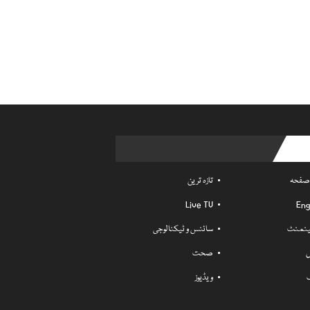
Usefu
 صفحہ
تازہ ترین
Live TV
Eng
ٹینمنٹ
سائنس و ٹیکنالوجی
ل
صحت
ویڈیوز