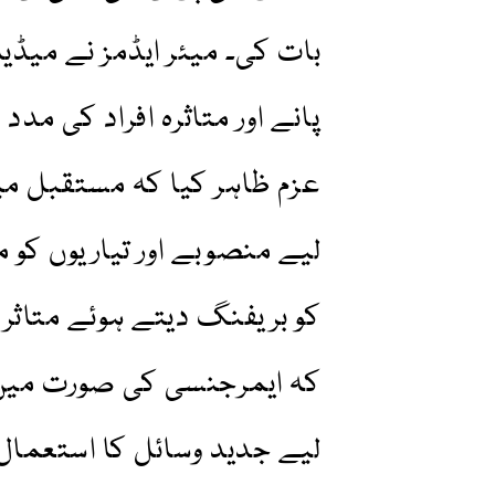
بات کی۔ میئر ایڈمز نے میڈیا
پانے اور متاثرہ افراد کی مد
عزم ظاہر کیا کہ مستقبل م
لیے منصوبے اور تیاریوں کو مز
کو بریفنگ دیتے ہوئے متاثرین
کہ ایمرجنسی کی صورت میں ف
لیے جدید وسائل کا استعمال 