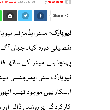
Last updated
نومبر 10, 2024
By
News Desk
Share
نیویارک:
میئر ایڈمز نے نیوی
تفصیلی دورہ کیا۔ جہاں آگ 
پہنچا ہے۔میئر کے ساتھ فائ
نیویارک سٹی ایمرجنسی مین
اہلکار بھی موجود تھے۔ انہ
کارکردگی پر روشنی ڈالی اور