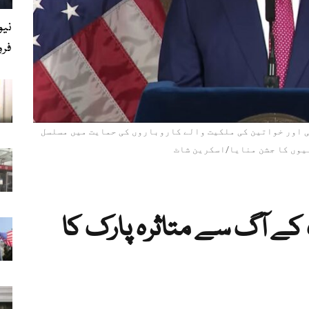
نیو
فر
ی اور خواتین کی ملکیت والے کاروباروں کی حمایت میں مسلسل
وں کا جشن منایا/اسکرین شاٹ
ک کے آگ سے متاثرہ پارک کا