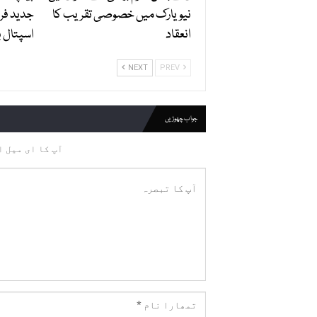
نیویارک میں خصوصی تقریب کا
جدید فر
انعقاد
اسپتال ب
NEXT
PREV
جواب چھوڑیں
آپ کا ای میل ا