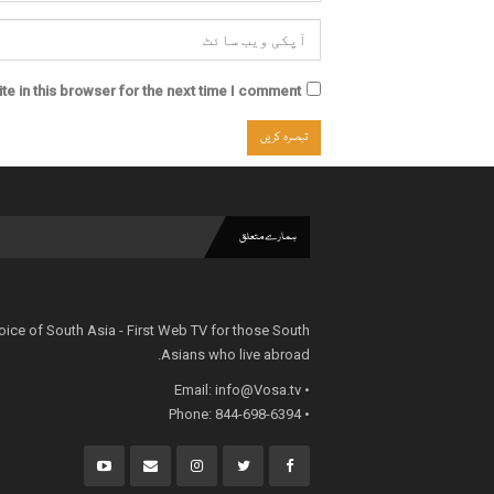
e in this browser for the next time I comment.
ہمارے متعلق
oice of South Asia - First Web TV for those South
Asians who live abroad.
info@Vosa.tv
• Email:
• Phone: 844-698-6394