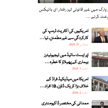
یارک میں غیر قانونی تیز رفتار ای بائیکس
وخت کرنے…
امریکیوں کی اکثریت ٹرمپ کی
کارکردگی سے غیر مطمئن، نیا…
جولائی 31, 2026
اپر ایسٹ سائیڈ میں لیجیونیئرز
بیماری کے پھیلاؤ کا خطرہ…
اگست 1, 2026
امریکا میں میڈیکیڈ فراڈ کے
خلاف بڑا کریک ڈاؤن، 19 افراد…
اگست 5, 2026
ممدانی کی مختصر ڈاکیومنٹری