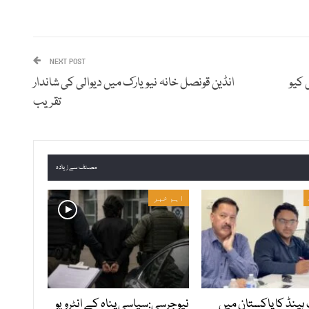
NEXT POST
 کیو
انڈین قونصل خانہ نیویارک میں دیوالی کی شاندار
تقریب
مصنف سے زیادہ
اہم خبر
ہینڈ کا پاکستان میں
نیوجرسی:سیاسی پناہ کے انٹرویو