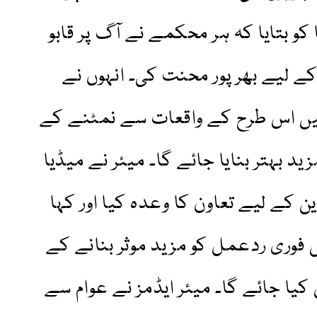
 کو بتایا کہ ہر محکمے نے آگ پر قابو
د کے لیے بھرپور محنت کی۔ انہوں نے
یں اس طرح کے واقعات سے نمٹنے کے
ید بہتر بنایا جائے گا۔ میئر نے میڈیا
 کے لیے تعاون کا وعدہ کیا اور کہا
وری ردعمل کو مزید موثر بنانے کے
کیا جائے گا۔ میئر ایڈمز نے عوام سے