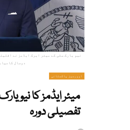
نیو یارک سٹی کے میئر ایرک ایڈمز نے اقلیت
دوسال کامیابی
اوورسیز پاکستانی
میئر ایڈمز کا نیویار
تفصیلی دورہ