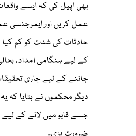
بھی اپیل کی کہ ایسے واقعات
عمل کریں اور ایمرجنسی عمل
حادثات کی شدت کو کم کیا ج
کے لیے ہنگامی امداد، بحال
جاننے کے لیے جاری تحقیقات ک
دیگر محکموں نے بتایا کہ یہ
جسے قابو میں لانے کے لیے 
ضرورت پڑی۔