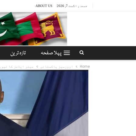
جمعہ, اگست 7, 2026
ABOUT US
پہلا صفحہ
تازہ ترین
Home
اوورسیز پاکستانی
میئر ایڈمز کا نیوی