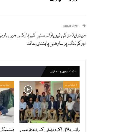
PREV POST
میئر ایڈمز کی نیویارک سٹی کے پارکس میں باربی
اور گرلنگ پر عارضی پابندی عائد
شاید آپ یہ بھی پسند کریں
انتخاب
انتخاب
رائے بلال اکرم بھٹی کے اعزاز میں
ہیلپنگ 