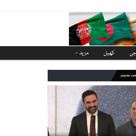
وجی
کھیل
مزید
popular we