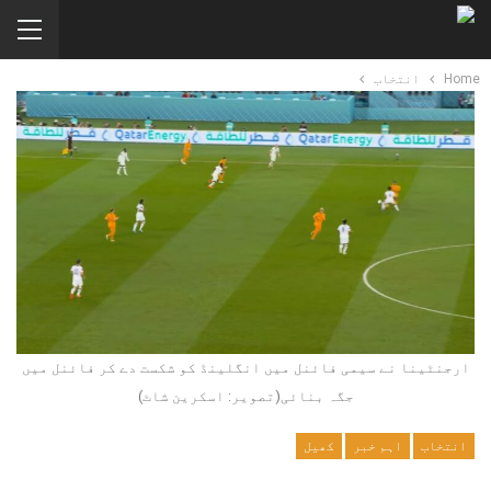
Home
انتخاب
ارجنٹینا نے سیمی فائنل میں انگلینڈ کو شکست دے کر فائنل میں
جگہ بنائی(تصویر: اسکرین شاٹ)
انتخاب
اہم خبر
کھیل