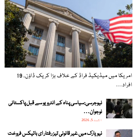
امریکا میں میڈیکیڈ فراڈ کے خلاف بڑا کریک ڈاؤن، 19
افراد…
نیوجرسی:سیاسی پناہ کے انٹرویو سے قبل پاکستانی
نوجوان…
اگست 5, 2026
نیویارک میں غیر قانونی تیز رفتار ای بائیکس فروخت