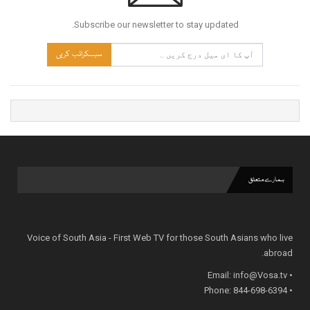
Subscribe our newsletter to stay updated.
سبسکرائب کریں
ہمارے متعلق
Voice of South Asia - First Web TV for those South Asians who live
abroad.
info@Vosa.tv
• Email:
• Phone: 844-698-6394