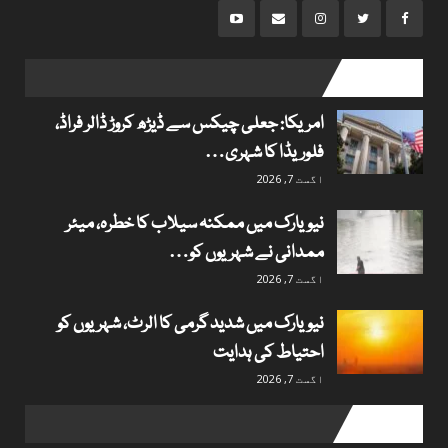
popular posts
امریکا: جعلی چیکس سے ڈیڑھ کروڑ ڈالر فراڈ،
فلوریڈا کا شہری…
اگست 7, 2026
نیویارک میں ممکنہ سیلاب کا خطرہ، میئر
ممدانی نے شہریوں کو…
اگست 7, 2026
نیویارک میں شدید گرمی کا الرٹ، شہریوں کو
احتیاط کی ہدایت
اگست 7, 2026
Useful links