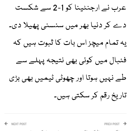
عرب نے ارجنٹینا کو 1-2 سے شکست
دے کر دنیا بھر میں سنسنی پھیلا دی۔
یہ تمام میچز اس بات کا ثبوت ہیں کہ
فٹبال میں کوئی بھی نتیجہ پہلے سے
طے نہیں ہوتا اور چھوٹی ٹیمیں بھی بڑی
تاریخ رقم کر سکتی ہیں۔
NEXT POST
PREV POST