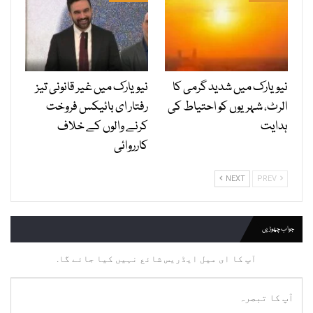
نیویارک میں شدید گرمی کا
نیویارک میں غیر قانونی تیز
الرٹ، شہریوں کو احتیاط کی
رفتار ای بائیکس فروخت
ہدایت
کرنے والوں کے خلاف
کارروائی
NEXT
PREV
جواب چھوڑیں
آپ کا ای میل ایڈریس شائع نہیں کیا جائے گا.