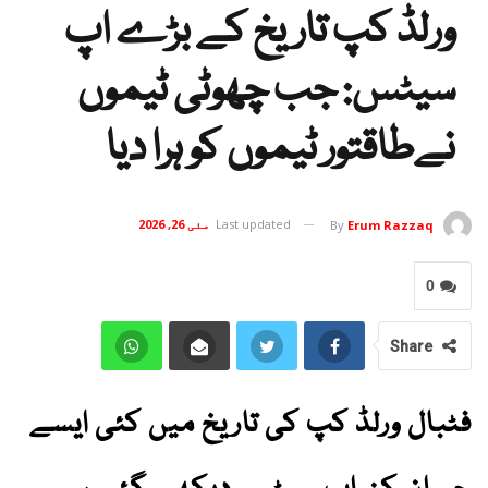
ورلڈ کپ تاریخ کے بڑے اپ
سیٹس: جب چھوٹی ٹیموں
نےطاقتور ٹیموں کو ہرا دیا
Last updated
مئی 26, 2026
By
Erum Razzaq
0
Share
فٹبال ورلڈ کپ کی تاریخ میں کئی ایسے