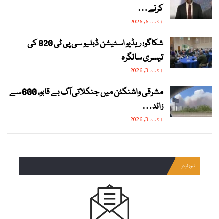
کرنے…
اگست 6, 2026
شکاگو: ریڈیو اسٹیشن ڈبلیو سی پی ٹی 820 کی
تیسری سالگرہ
اگست 3, 2026
مشرقی واشنگٹن میں جنگلاتی آگ بے قابو، 600 سے
زائد…
اگست 3, 2026
نیوز لیٹر