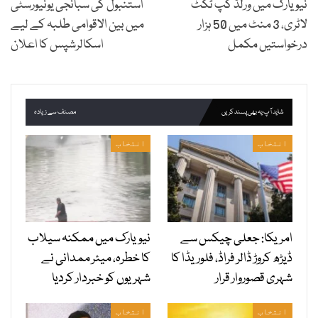
نیو یارک میں ورلڈ کپ ٹکٹ
استنبول کی سبانجی یونیورسٹی
لاٹری، 3 منٹ میں 50 ہزار
میں بین الاقوامی طلبہ کے لیے
درخواستیں مکمل
اسکالرشپس کا اعلان
شاید آپ یہ بھی پسند کریں
مصنف سے زیادہ
انتخاب
انتخاب
امریکا: جعلی چیکس سے
نیویارک میں ممکنہ سیلاب
ڈیڑھ کروڑ ڈالر فراڈ، فلوریڈا کا
کا خطرہ، میئر ممدانی نے
شہری قصوروار قرار
شہریوں کو خبردار کردیا
انتخاب
انتخاب