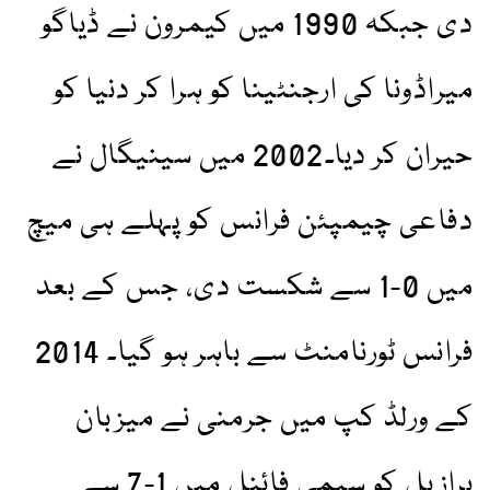
دی جبکہ 1990 میں کیمرون نے ڈیاگو
میراڈونا کی ارجنٹینا کو ہرا کر دنیا کو
حیران کر دیا۔2002 میں سینیگال نے
دفاعی چیمپئن فرانس کو پہلے ہی میچ
میں 0-1 سے شکست دی، جس کے بعد
فرانس ٹورنامنٹ سے باہر ہو گیا۔ 2014
کے ورلڈ کپ میں جرمنی نے میزبان
برازیل کو سیمی فائنل میں 1-7 سے