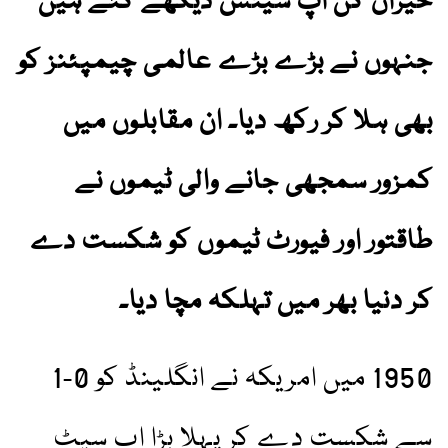
حیران کن اپ سیٹس دیکھے گئے ہیں
جنہوں نے بڑے بڑے عالمی چیمپئنز کو
بھی ہلا کر رکھ دیا۔ ان مقابلوں میں
کمزور سمجھی جانے والی ٹیموں نے
طاقتور اور فیورٹ ٹیموں کو شکست دے
کر دنیا بھر میں تہلکہ مچا دیا۔
1950 میں امریکہ نے انگلینڈ کو 0-1
سے شکست دے کر پہلا بڑا اپ سیٹ