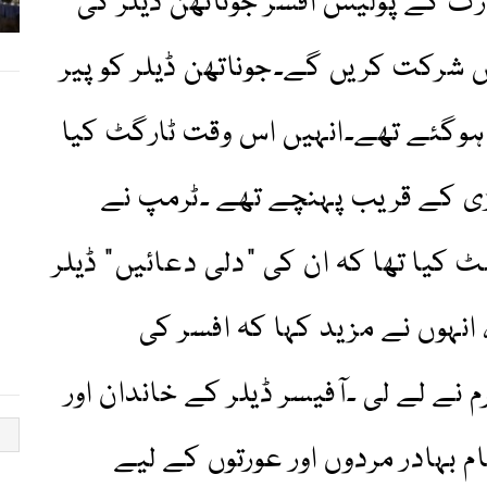
رک کے پولیس افسر جوناتھن ڈیلر کی
ں شرکت کریں گے۔جوناتھن ڈیلر کو پیر
ہوگئے تھے۔انہیں اس وقت ٹارگٹ کیا
ی کے قریب پہنچے تھے ۔ٹرمپ نے
 کیا تھا کہ ان کی "دلی دعائیں” ڈیلر
نہوں نے مزید کہا کہ افسر کی
 نے لے لی ۔آفیسر ڈیلر کے خاندان اور
ام بہادر مردوں اور عورتوں کے لیے