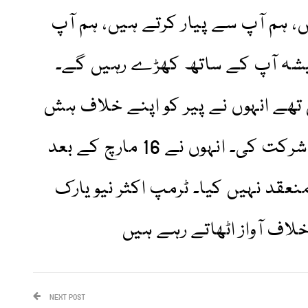
ں، ہم آپ سے پیار کرتے ہیں، ہم آپ
میشہ آپ کے ساتھ کھڑے رہیں گے۔
تھے انہوں نے پیر کو اپنے خلاف ہش
منی کیس کی سماعت میں شرکت کی۔ انہوں نے 16 مارچ کے بعد
منعقد نہیں کیا۔ ٹرمپ اکثر نیو یارک
لاف آواز اٹھاتے رہے ہیں
NEXT POST