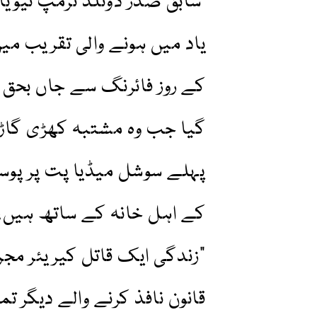
سابق صدر ڈونلڈ ٹرمپ نیویا
یاد میں ہونے والی تقریب می
کے روز فائرنگ سے جاں بحق 
گیا جب وہ مشتبہ کھڑی گاڑ
پہلے سوشل میڈیا پت پر پوسٹ
کے اہل خانہ کے ساتھ ہیں، ا
"زندگی ایک قاتل کیریئر مجرم
قانون نافذ کرنے والے دیگر تم