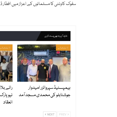
سفوک کاونٹی کا مسلمانوں کے اعزاز میں افطار ڈن
شاید آپ یہ بھی پسند کریں
انتخاب
انتخاب
ہیمپسٹیڈ سپروائزر امیدوار
رائے بلا
جوشنابلو کی محمدی مسجد آمد
نیویارک
انعقاد
NEXT
PREV