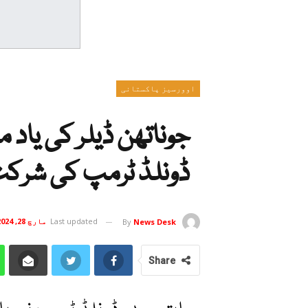
اوورسیز پاکستانی
جوناتھن ڈیلر کی یاد 
ڈونلڈ ٹرمپ کی شرکت
Last updated
مارچ 28, 2024
By
News Desk
Share