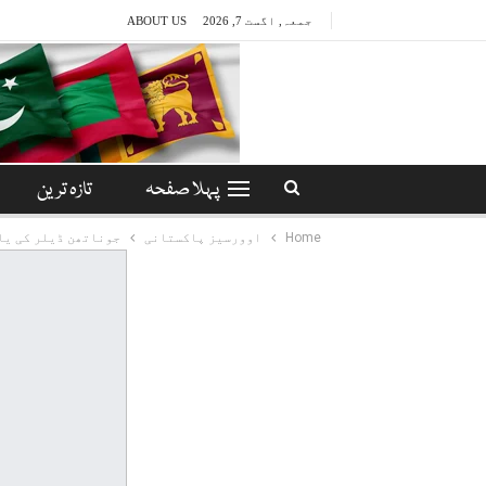
جمعہ, اگست 7, 2026
ABOUT US
پہلا صفحہ
تازہ ترین
Home
اوورسیز پاکستانی
جوناتھن ڈیلر کی یا