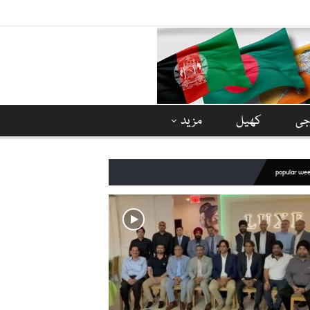
وجی
کھیل
مزید
popular we