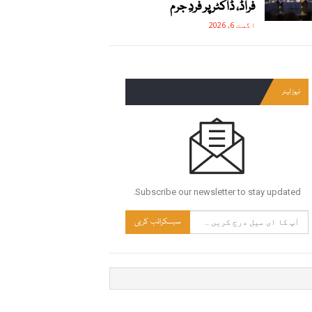
فراڈ، ڈاکٹر پر فردِ جرم
اگست 6, 2026
نیوز لیٹر
Subscribe our newsletter to stay updated.
سبسکرائب کریں