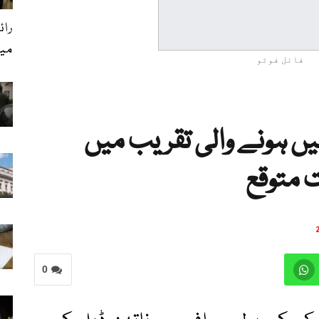
رائ
می
فائل فوٹو
میں ہونے والی تقریب میں
 متوقع
0