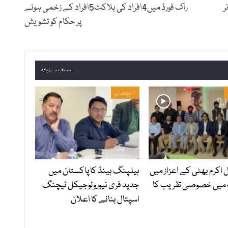
ر
راک فورڈ میں4افراد کی ہلاکت5افراد کے زخمی ہونے
پر حکام کو تشویش
مصنف سے زیادہ
انتخاب
ل اکرم بھٹی کے اعزاز میں
ہیلپنگ ہینڈ کا پاکستان میں
 میں خصوصی تقریب کا
جدید فری نیورولوجیکل ٹیچنگ
اسپتال بنانے کا اعلان