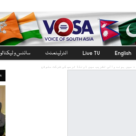
English
Live TV
انٹرٹینمنٹ
سائنس و ٹیکنال
د میں ہونے والی تقریب میں ڈونلڈ ٹرمپ کی شرکت متوقع
ek