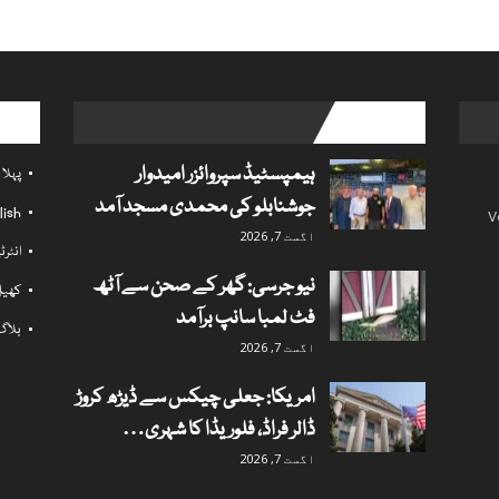
l links
popular posts
ہیمپسٹیڈ سپروائزر امیدوار
پہلا
جوشنابلو کی محمدی مسجد آمد
lish
V
اگست 7, 2026
انٹر
نیو جرسی: گھر کے صحن سے آٹھ
کھی
فٹ لمبا سانپ برآمد
بلاگ
اگست 7, 2026
امریکا: جعلی چیکس سے ڈیڑھ کروڑ
ڈالر فراڈ، فلوریڈا کا شہری…
اگست 7, 2026