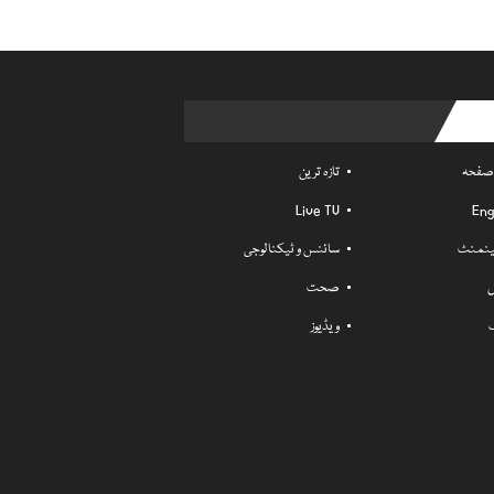
Usefu
 صفحہ
تازہ ترین
Live TV
Eng
ٹینمنٹ
سائنس و ٹیکنالوجی
ل
صحت
ویڈیوز