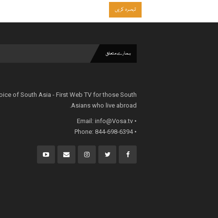
ہمارے متعلق
oice of South Asia - First Web TV for those South
Asians who live abroad.
info@Vosa.tv
• Email:
• Phone: 844-698-6394