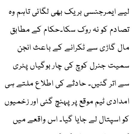
لیے ایمرجنسی بریک بھی لگائی تاہم وہ
تصادم کو نہ روک سکا۔حکام کے مطابق
مال گاڑی سے ٹکرانے کے باعث انجن
سمیت جنرل کوچ کی چار بوگیاں پٹری
سے اتر گئیں۔ حادثے کی اطلاع ملتے ہی
امدادی ٹیم موقع پر پہنچ گئی اور زخمیوں
کو اسپتال لے جایا گیا۔ اس واقعے میں