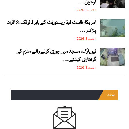
نوجوان…
اگست 5, 2026
امریکا: فاسٹ فوڈ ریسٹورنٹ کے باہر فائرنگ، 3 افراد
ہلاک،…
اگست 3, 2026
نیویارک: مسجد میں چوری کرنے والے ملزم کی
گرفتاری کیلئے…
اگست 2, 2026
نیوز لیٹر