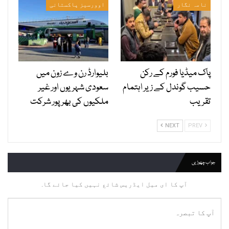
نامہ نگار
اوورسیز پاکستانی
پاک میڈیا فورم کے رکن
بلیوارڈ رن وے زون میں
حسیب گوندل کے زیر اہتمام
سعودی شہریوں اور غیر
تقریب
ملکیوں کی بھرپور شرکت
NEXT
PREV
جواب چھوڑیں
آپ کا ای میل ایڈریس شائع نہیں کیا جائے گا.