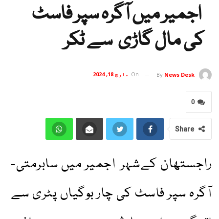
اجمیر میں آگرہ سپر فاسٹ
کی مال گاڑی سے ٹکر
On
مارچ 18, 2024
By
News Desk
0
Share
راجستھان کےشہر اجمیر میں سابرمتی-
آگرہ سپر فاسٹ کی چار بوگیاں پٹری سے