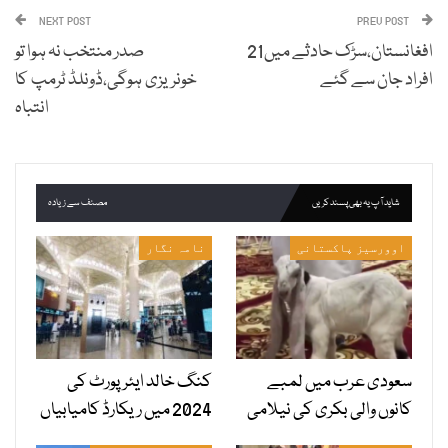
NEXT POST
PREV POST
افغانستان،سڑک حادثے میں21
صدر منتخب نہ ہوا تو
افراد جان سے گئے
خونریزی ہوگی،ڈونلڈ ٹرمپ کا
انتباہ
شاید آپ یہ بھی پسند کریں
مصنف سے زیادہ
اوورسیز پاکستانی
نامہ نگار
سعودی عرب میں لمبے
کنگ خالد ایئرپورٹ کی
کانوں والی بکری کی نیلامی
2024 میں ریکارڈ کامیابیاں