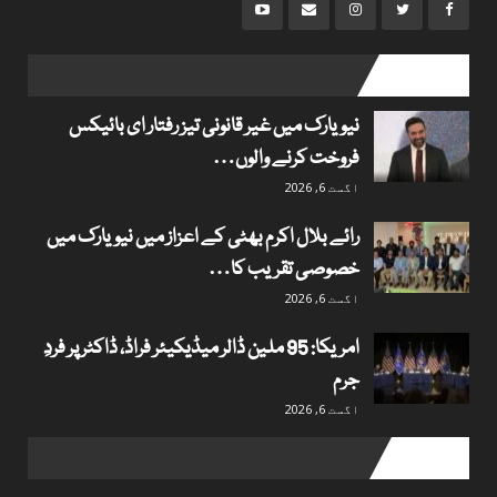
popular posts
نیویارک میں غیر قانونی تیز رفتار ای بائیکس
فروخت کرنے والوں…
اگست 6, 2026
رائے بلال اکرم بھٹی کے اعزاز میں نیویارک میں
خصوصی تقریب کا…
اگست 6, 2026
امریکا: 95 ملین ڈالر میڈیکیئر فراڈ، ڈاکٹر پر فردِ
جرم
اگست 6, 2026
Useful links