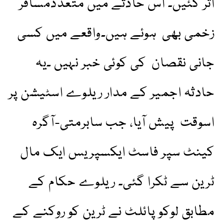
اتر گئیں۔ اس حادثے میں متعددمسافر
زخمی بھی ہوئے ہیں۔واقعے میں کسی
جانی نقصان کی کوئی خبر نہیں ۔یہ
حادثہ اجمیر کے مدار ریلوے اسٹیشن پر
اسوقت پیش آیا، جب سابرمتی-آگرہ
کینٹ سپر فاسٹ ایکسپریس ایک مال
ٹرین سے ٹکرا گئی۔ ریلوے حکام کے
مطابق لوکو پائلٹ نے ٹرین کو روکنے کے