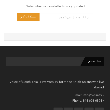
Subscribe our newsletter to stay updated.
سبسکرائب کریں
ہمارے متعلق
Voice of South Asia - First Web TV for those South Asians who live
abroad.
info@Vosa.tv
• Email:
• Phone: 844-698-6394