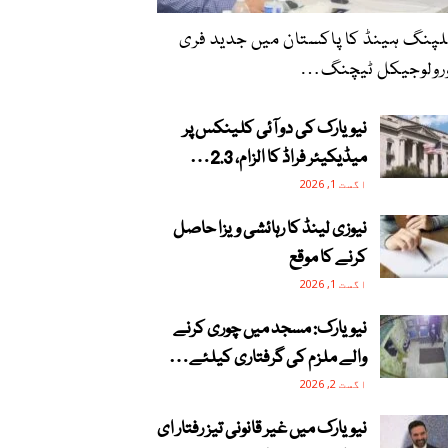
پنگ ہینڈ کا پاکستان میں جدید فری
ورولوجیکل ٹیچنگ…
نیویارک کی دو آئی کلینکس پر
میڈیکیئر فراڈ کا الزام، 2.3…
اگست 1, 2026
نیوزی لینڈ کا رہائشی ویزا حاصل
کرنے کا موقع
اگست 1, 2026
نیویارک: مسجد میں چوری کرنے
والے ملزم کی گرفتاری کیلئے…
اگست 2, 2026
نیویارک میں غیر قانونی تیز رفتار ای