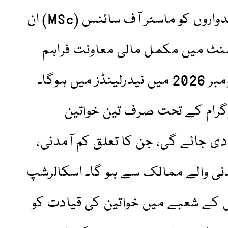
پروگرام کے تحت منتخب امیدواروں کو ماسٹر آف سائنس (MSc) ان
پمنٹ میں مکمل مالی معاونت فراہم
کی جائے گی، جس کا آغاز نومبر 2026 میں نیدرلینڈز میں ہوگا۔
رام کے تحت صرف تین خواتین
ی جائے گی، جن کا تعلق کم آمدنی،
آمدنی والے ممالک سے ہو گا۔ اسکالرشپ
 کے شعبے میں خواتین کی قیادت کو