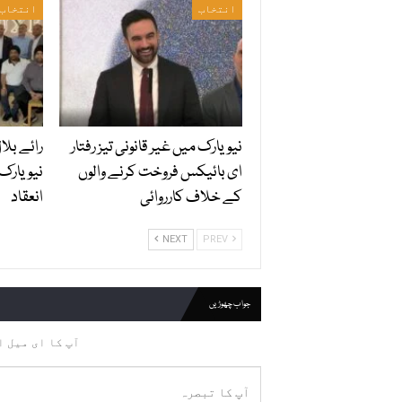
انتخاب
انتخاب
نیویارک میں غیر قانونی تیز رفتار
رائے بلا
ای بائیکس فروخت کرنے والوں
نیویارک
کے خلاف کارروائی
انعقاد
NEXT
PREV
جواب چھوڑیں
آپ کا ای میل ا