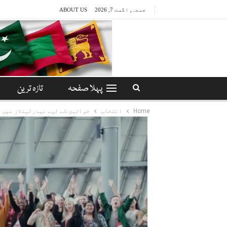
جمعہ, اگست 7, 2026
ABOUT US
پہلا صفحہ
تازہ ترین
Home
انتخاب
خواتین کے لیے نیدرلینڈز میں م