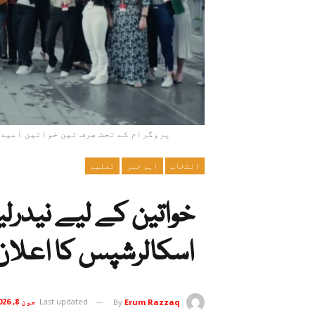
پروگرام کے تحت صرف تین خواتین امیدو
انتخاب
اہم خبر
تعلیم
خواتین کے لیے نیدرلی
اسکالرشپس کا اعلان
Last updated
جون 8, 2026
By
Erum Razzaq