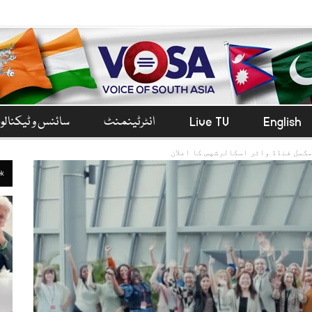
English
Live TV
انٹرٹینمنٹ
سائنس و ٹیکنال
کمل فنڈڈ واٹر اسکالرشپس کا اعلان
ek