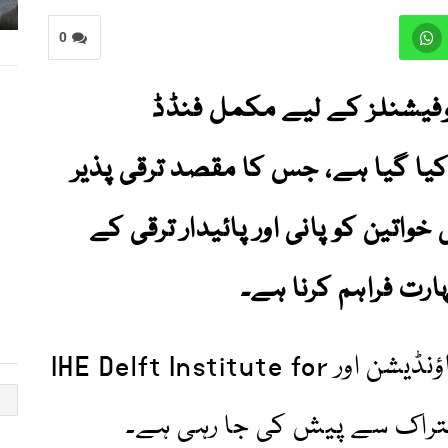
0
پروفیشنلز کے لیے مکمل فنڈڈ
کیا گیا ہے، جس کا مقصد ترقی پذیر
اتین کو پانی اور پائیدار ترقی کے
ارت فراہم کرنا ہے۔
یہ اسکالرشپ سویارووسکی فاؤنڈیشن اور IHE Delft Institute for
Water  کے اشتراک سے پیش کی جا رہی ہے۔