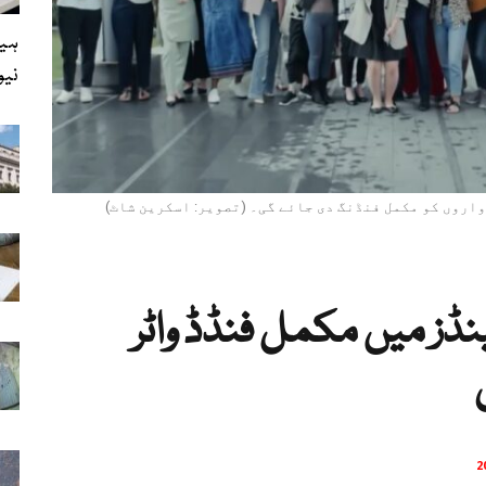
ہیل
نی
اروں کو مکمل فنڈنگ دی جائے گی۔ (تصویر: اسکرین شاٹ)
نڈز میں مکمل فنڈڈ واٹر