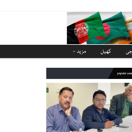
وجی
کھیل
مزید
popular we