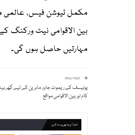
مکمل ٹیوشن فیس، عالمی مع
بین الاقوامی نیٹ ورکنگ کے 
مہارتیں حاصل ہوں گی۔
PREV POST
یونیسف کے ریموٹ جابز، ماہرین کے لیے گھر بی
کام اور بین الاقوامی مواقع
شاید آپ یہ بھی پسند کریں