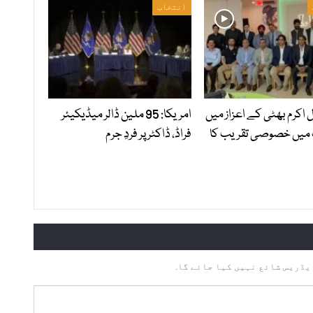
انتخاب
ل اکرم بھٹی کے اعزاز میں
امریکا: 95 ملین ڈالر میڈیکیئر
 میں خصوصی تقریب کا
فراڈ، ڈاکٹر پر فردِ جرم
یڈریس شائع نہیں کیا جائے گا.