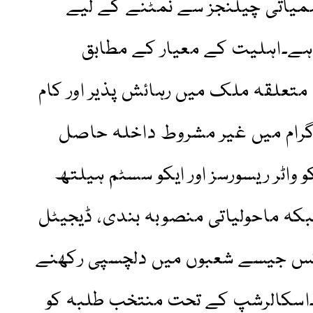
موسمیاتی چیلنجز سے نمٹنے کے لیے
 ہے۔اہلیت کے معیار کے مطابق
، متعلقہ ملک میں رہائش پذیر اور کام
پروگرام میں غیر مشروط داخلہ حاصل
 واٹر ریسورسز اور ایکو سسٹم ہیلتھ
بکہ ماحولیاتی منصوبہ بندی، ڈیجیٹل
یٹکس جیسے شعبوں میں دلچسپی رکھنے
ی۔اسکالرشپ کے تحت منتخب طلبہ کو