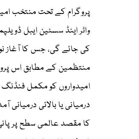
واٹر اینڈ سسٹین ایبل ڈویل
منتظمین کے مطابق اس پروگ
امیدواروں کو مکمل فنڈنگ د
درمیانی یا بالائی درمیانی 
کا مقصد عالمی سطح پر پانی