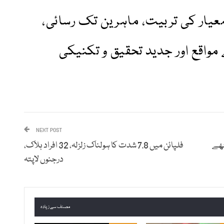
یار کی تربیت، ماہرین تک رسائی،
مواقع اور جدید تحقیق و تکنیکی
NEXT POST
ٹھے
فلپائن میں 7.8 شدت کا ہولناک زلزلہ، 32 افراد ہلاک،
درجنوں لاپتہ
مصنف سے زیادہ