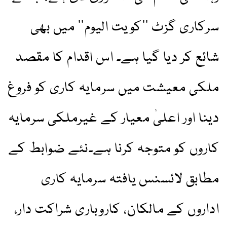
سرکاری گزٹ ’’کویت الیوم‘‘ میں بھی
شائع کر دیا گیا ہے۔ اس اقدام کا مقصد
ملکی معیشت میں سرمایہ کاری کو فروغ
دینا اور اعلیٰ معیار کے غیرملکی سرمایہ
کاروں کو متوجہ کرنا ہے۔نئے ضوابط کے
مطابق لائسنس یافتہ سرمایہ کاری
اداروں کے مالکان، کاروباری شراکت دار،