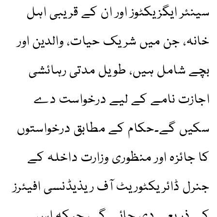
سینئر ایگزیکٹوز اور ان کے قریبی اہل
خانہ، جن میں شریک حیات، والدین اور
بچے شامل ہیں، طویل مدتی رہائشی
اجازت نامے کے لیے درخواست دے
سکیں گے۔حکام کے مطابق درخواستوں
کا جائزہ اور منظوری وزارت داخلہ کے
جنرل ڈائریکٹوریٹ آف ریذیڈنسی افیئرز
کے ذریعے دی جائے گی، جبکہ اس