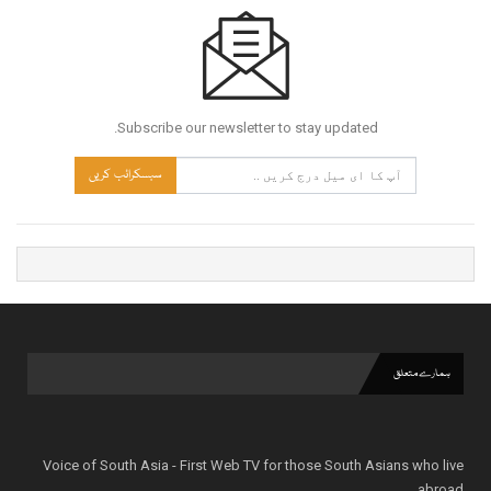
Subscribe our newsletter to stay updated.
سبسکرائب کریں
ہمارے متعلق
Voice of South Asia - First Web TV for those South Asians who live
abroad.