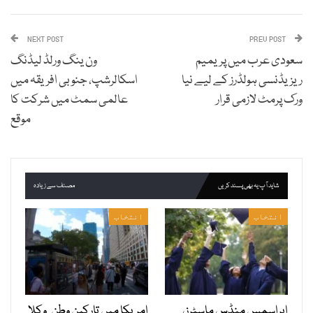
NEXT POST
PREV POST
سعودی عرب میں پریمیم
ون ینگ ورلڈ لیڈنگ
ریزیڈنسی ہولڈرز کے لیے نیا
اسکالرشپ، جنوبی افریقہ میں
ورک پرمٹ لازمی قرار
عالمی سمٹ میں شرکت کا
موقع
شاید آپ یہ بھی پسند کریں
مصنف سے زیادہ
انتخاب
انتخاب
ایراسمس منڈس ماسٹرز،
امریکا میں تارکین وطن, وکلا