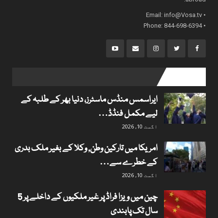
info@Vosa.tv
• Email:
• Phone: 844-698-6394
popular posts
ایراسمس منڈس ماسٹرز، دنیا بھر کے طلبہ کے
لیے مکمل فنڈڈ…
اگست 10, 2026
امریکا میں تارکین وطن, وکلا کے بغیر ملک بدری
کے خطرے سے…
اگست 10, 2026
چین میں ویزا فراڈ پر غیر ملکیوں کے داخلے پر 5
سال تک پابندی