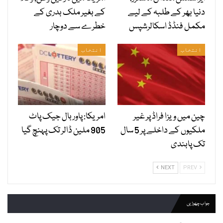
دنیا بھر کے طلبہ کے لیے
کے بغیر ملک بدری کے
مکمل فنڈڈ اسکالرشپس
خطرے سے دوچار
انتخاب
انتخاب
چین میں ویزا فراڈ پر غیر
امریکا: پاور بال جیک پاٹ
ملکیوں کے داخلے پر 5 سال
905 ملین ڈالر تک پہنچ گیا
تک پابندی
NEXT
PREV
جواب چھوڑیں