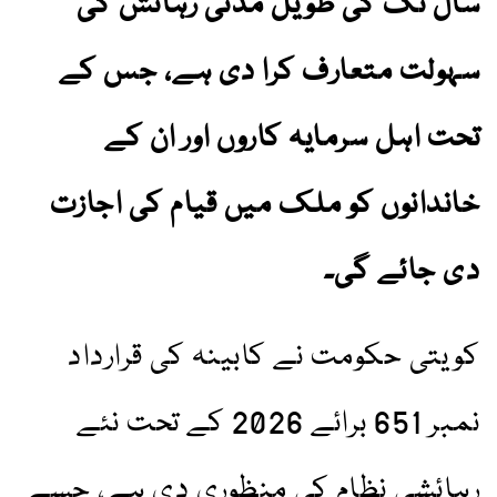
سال تک کی طویل مدتی رہائش کی
سہولت متعارف کرا دی ہے، جس کے
تحت اہل سرمایہ کاروں اور ان کے
خاندانوں کو ملک میں قیام کی اجازت
دی جائے گی۔
کویتی حکومت نے کابینہ کی قرارداد
نمبر 651 برائے 2026 کے تحت نئے
رہائشی نظام کی منظوری دی ہے، جسے