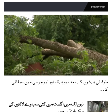
popular week
طوفانی بارشوں کے بعد نیویارک اور نیو جرسی میں صفائی
کا…
نیویارک میں اگست میں کئی سب وے لائنوں کی
ویک اینڈ سروس…