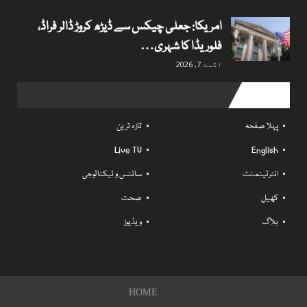
امریکا: جعلی چیکس سے ڈیڑھ کروڑ ڈالر فراڈ،
فلوریڈا کا شہری…
اگست 7, 2026
Useful links
پہلا صفحہ
تازہ ترین
Live TV
English
انٹرٹینمنٹ
سائنس و ٹیکنالوجی
کھیل
صحت
بلاگ
ویڈیوز
HOME