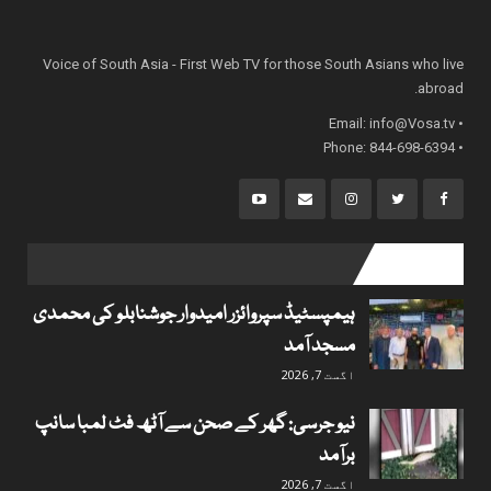
Voice of South Asia - First Web TV for those South Asians who live
abroad.
info@Vosa.tv
• Email:
• Phone: 844-698-6394
popular posts
ہیمپسٹیڈ سپروائزر امیدوار جوشنابلو کی محمدی
مسجد آمد
اگست 7, 2026
نیو جرسی: گھر کے صحن سے آٹھ فٹ لمبا سانپ
برآمد
اگست 7, 2026