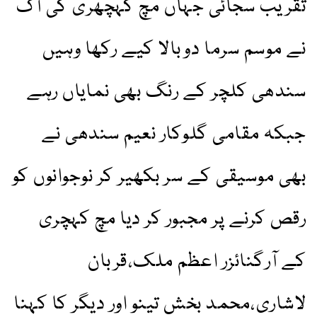
تقریب سجائی جہاں مچ کہچھری کی آگ
نے موسم سرما دوبالا کیے رکھا وہیں
سندھی کلچر کے رنگ بھی نمایاں رہے
جبکہ مقامی گلوکار نعیم سندھی نے
بھی موسیقی کے سر بکھیر کر نوجوانوں کو
رقص کرنے پر مجبور کر دیا مچ کہچری
کے آرگنائزر اعظم ملک،قربان
لاشاری،محمد بخش تینو اور دیگر کا کہنا