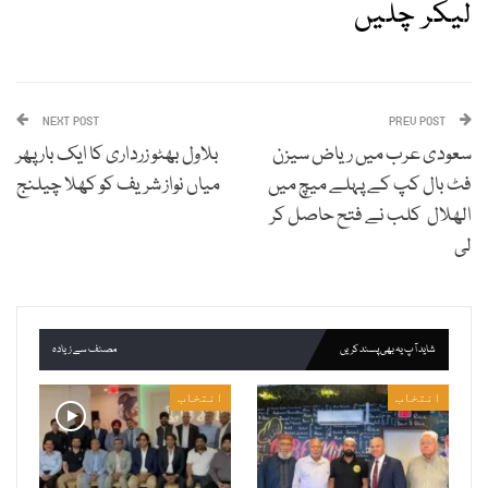
لیکر چلیں
NEXT POST
PREV POST
سعودی عرب میں ریاض سیزن
بلاول بھٹو زرداری کا ایک بار پھر
فٹ بال کپ کے پہلے میچ میں
میاں نواز شریف کو کھلا چیلنج
الھلال کلب نے فتح حاصل کر
لی
شاید آپ یہ بھی پسند کریں
مصنف سے زیادہ
انتخاب
انتخاب