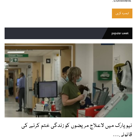
comment.
popular week
نیویارک میں لاعلاج مریضوں کو زندگی ختم کرنے کی
قانونی…