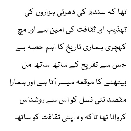
تھا کہ سندھ کی دھرتی ہزاروں کی
تہذیب اور ثقافت کی امین ہے اور مچ
کہچری ہماری تاریخ کا اہم حصہ ہے
جس سے تفریح کے ساتھ ساتھ مل
بیٹھنے کا موقعہ میسر آتا ہے اور ہمارا
مقصد نئی نسل کو اس سے روشناس
کروانا تھا تاکہ وہ اپنی ثقافت کو ساتھ