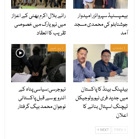
ہیمپسٹیڈ سپروائزر امیدوار
رائے بلال اکرم بھٹی کے اعزاز
جوشنابلو کی محمدی مسجد
میں نیویارک میں خصوصی
آمد
تقریب کا انعقاد
انتخاب
اہم خبر
ہیلپنگ ہینڈ کا پاکستان
نیوجرسی:سیاسی پناہ کے
میں جدید فری نیورولوجیکل
انٹرویو سے قبل پاکستانی
ٹیچنگ اسپتال بنانے کا
نوجوان محمد بیگ گرفتار
اعلان
NEXT
PREV