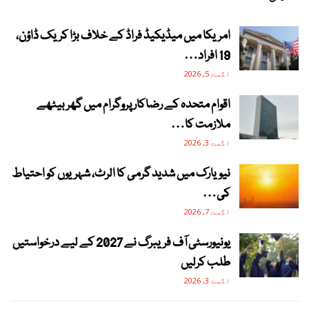
امریکا میں میڈیکیڈ فراڈ کے خلاف بڑا کریک ڈاؤن،
19 افراد…
اگست 5, 2026
اقوام متحدہ کے رضاکار پروگرام میں گھر بیٹھے
ملازمت کا…
اگست 3, 2026
نیویارک میں شدید گرمی کا الرٹ، شہریوں کو احتیاط
کی…
اگست 7, 2026
یونیورسٹی آف فریبرگ نے 2027 کے لیے درخواستیں
طلب کرلیں
اگست 3, 2026