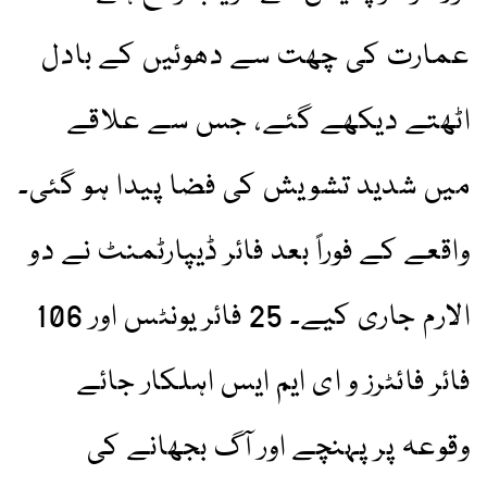
عمارت کی چھت سے دھوئیں کے بادل
اٹھتے دیکھے گئے، جس سے علاقے
میں شدید تشویش کی فضا پیدا ہو گئی۔
واقعے کے فوراً بعد فائر ڈیپارٹمنٹ نے دو
الارم جاری کیے۔ 25 فائر یونٹس اور 106
فائر فائٹرز و ای ایم ایس اہلکار جائے
وقوعہ پر پہنچے اور آگ بجھانے کی