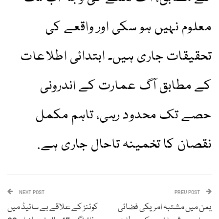
معلوم نہیں ہو سکی اور واقعے کی
تحقیقات جاری ہیں۔ ابتدائی اطلاعات
کے مطابق آگ عمارت کے اندرونی
حصے تک محدود رہی، تاہم مکمل
نقصان کا تخمینہ تاحال جاری ہے.
NEXT POST
PREV POST
یمن میں مشتبہ امریکی فضائی
کوئنز کے علاقے بے سائیڈ میں