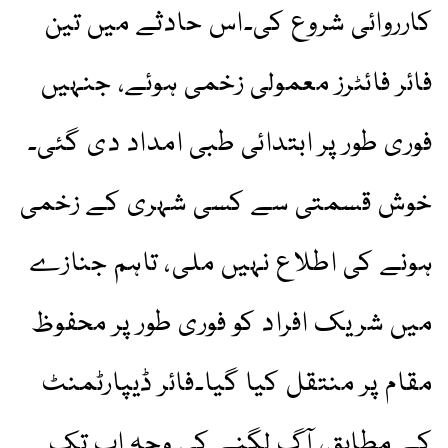
کارروائی شروع کی۔اس حادثے میں تین
فائر فائٹرز معمولی زخمی ہوئے، جنہیں
فوری طور پر ابتدائی طبی امداد دی گئی۔
خوش قسمتی سے کسی شہری کے زخمی
ہونے کی اطلاع نہیں ملی، تاہم جنازے
میں شریک افراد کو فوری طور پر محفوظ
مقام پر منتقل کیا گیا۔فائر ڈیپارٹمنٹ
کے مطابق، آگ لگنے کی وجہ اب تک