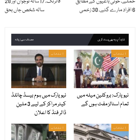
حملے، حوثی باغیوں کے مطابق
فائرنگ، 17 سالہ نوجوان اور 28
6 افراد مارے گئے، 30 زخمی
سالہ شخص جاں بحق
شاید آپ یہ بھی پسند کریں
مصنف سے زیادہ
انتخاب
انتخاب
نیویارک: بروکلین میلہ میں
نیویارک میں ہوم بیسڈ چائلڈ
تمام اسٹالز مفت ہوں گے
کیئر مراکز کے لیے 3 ملین
ڈالر فنڈ کا اعلان
انتخاب
انتخاب