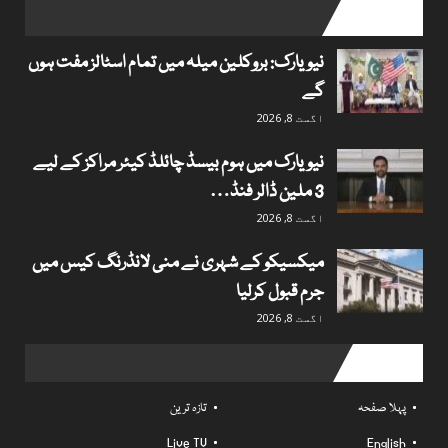
popular posts
نیویارک: بروکلین میلہ میں تمام اسٹالز مفت ہوں
گے
اگست 8, 2026
نیویارک میں ہوم بیسڈ چائلڈ کیئر مراکز کے لیے
3 ملین ڈالر فنڈ…
اگست 8, 2026
میکسیکو کے شہری نے منی لانڈرنگ کیس میں
جرم قبول کرلیا
اگست 8, 2026
Useful links
پہلا صفحہ
تازہ ترین
Live TV
English