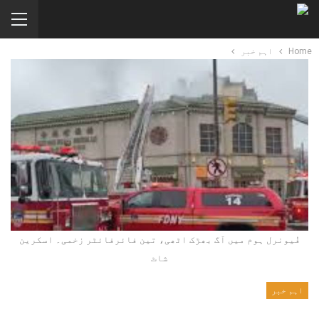
Home
اہم خبر
فُیونرل ہوم میں آگ بھڑک اٹھی، تین فائرفائٹر زخمی۔ اسکرین
شاٹ
اہم خبر