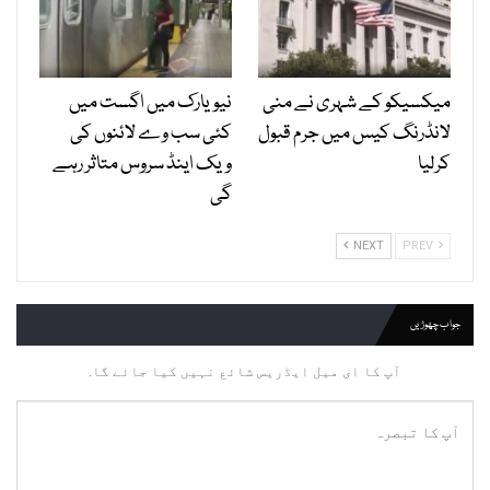
میکسیکو کے شہری نے منی
نیویارک میں اگست میں
لانڈرنگ کیس میں جرم قبول
کئی سب وے لائنوں کی
کرلیا
ویک اینڈ سروس متاثر رہے
گی
NEXT
PREV
جواب چھوڑیں
آپ کا ای میل ایڈریس شائع نہیں کیا جائے گا.