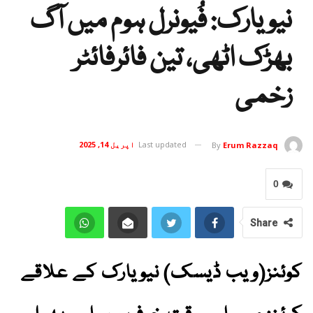
نیویارک: فُیونرل ہوم میں آگ
بھڑک اٹھی، تین فائرفائٹر
زخمی
Last updated
اپریل 14, 2025
By
Erum Razzaq
0
Share
کوئنز(ویب ڈیسک) نیویارک کے علاقے