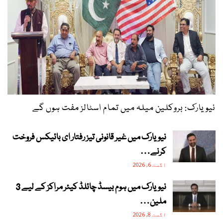
نیویارک: بروکلین میلہ میں تمام اسٹالز مفت ہوں گے
نیویارک میں غیر قانونی تیز رفتار ای بائیکس فروخت
کرنے…
اگست 6, 2026
نیویارک میں ہوم بیسڈ چائلڈ کیئر مراکز کے لیے 3
ملین…
اگست 8, 2026