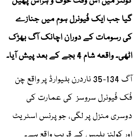
کوئنز میں اس وقت خوف و ہراس پھیل
گیا جب ایک فُیونرل ہوم میں جنازے
کی رسومات کے دوران اچانک آگ بھڑک
اٹھی۔ واقعہ شام 4 بجے کے بعد پیش آیا۔
آگ 134-35 ناردرن بلیوارڈ پر واقع چن
فُک فُیونرل سروسز کی عمارت کی
دوسری منزل پر لگی، جو پرنس اسٹریٹ
اور کولنز پلیس کے قریب واقع ہے۔