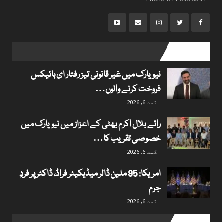
popular posts
نیویارک میں غیر قانونی تیز رفتار ای بائیکس
فروخت کرنے والوں…
اگست 6, 2026
رائے بلال اکرم بھٹی کے اعزاز میں نیویارک میں
خصوصی تقریب کا…
اگست 6, 2026
امریکا: 95 ملین ڈالر میڈیکیئر فراڈ، ڈاکٹر پر فردِ
جرم
اگست 6, 2026