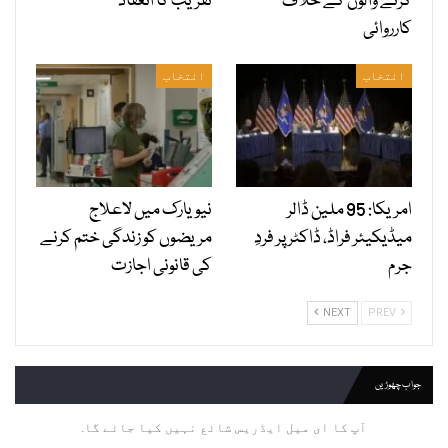
کرنے والوں کے خلاف
تقریب کا انعقاد
کارروائی
انتخاب
انتخاب
امریکا: 95 ملین ڈالر
نیویارک میں لاعلاج
میڈیکیئر فراڈ، ڈاکٹر پر فردِ
مریضوں کو زندگی ختم کرنے
جرم
کی قانونی اجازت
NEXT
PREV
جواب چھوڑیں
آپ کا ای میل ایڈریس شائع نہیں کیا جائے گا.