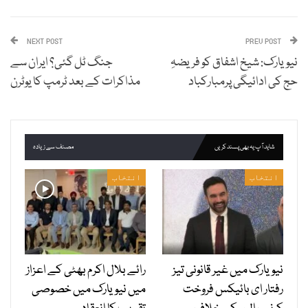
NEXT POST
PREV POST
نیویارک: شیخ اشفاق کو فریضہِ
جنگ ٹل گئی؟ ایران سے
حج کی ادائیگی پرمبارکباد
مذاکرات کے بعد ٹرمپ کا یوٹرن
شاید آپ یہ بھی پسند کریں
مصنف سے زیادہ
انتخاب
انتخاب
نیویارک میں غیر قانونی تیز
رائے بلال اکرم بھٹی کے اعزاز
رفتار ای بائیکس فروخت
میں نیویارک میں خصوصی