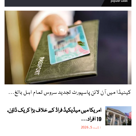
popular week
کینیڈا میں آن لائن پاسپورٹ تجدید سروس تمام اہل بالغ…
امریکا میں میڈیکیڈ فراڈ کے خلاف بڑا کریک ڈاؤن،
19 افراد…
اگست 5, 2026