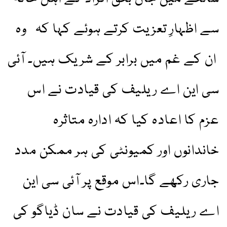
سے اظہارِ تعزیت کرتے ہوئے کہا کہ وہ
ان کے غم میں برابر کے شریک ہیں۔ آئی
سی این اے ریلیف کی قیادت نے اس
عزم کا اعادہ کیا کہ ادارہ متاثرہ
خاندانوں اور کمیونٹی کی ہر ممکن مدد
جاری رکھے گا۔اس موقع پر آئی سی این
اے ریلیف کی قیادت نے سان ڈیاگو کی