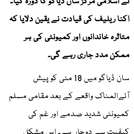
نے اسلامی مرکز سان ڈیاگو کا دورہ کیا۔
اکنا ریلیف کی قیادت نے یقین دلایا کہ
متاثرہ خاندانوں اور کمیونٹی کی ہر
ممکن مدد جاری رہے گی۔
سان ڈیاگو میں 18 مئی کو پیش
آئےالمناک واقعے کے بعد مقامی مسلم
کمیونٹی شدید صدمے اور غم کی
کیفیت سے دوچار ہے۔ اس مشکل