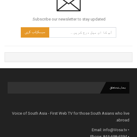
Subscribe our newsletter to stay updated.
سبسکرائب کریں
ہمارے متعلق
Voice of South Asia - First Web TV for those South Asians who live
abroad.
info@Vosa.tv
• Email:
• Phone: 844-698-6394