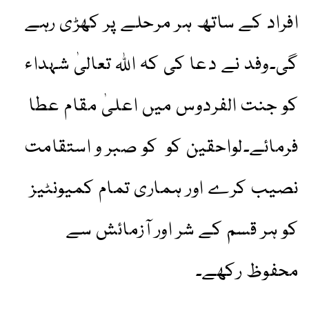
افراد کے ساتھ ہر مرحلے پر کھڑی رہے
گی۔وفد نے دعا کی کہ اللہ تعالیٰ شہداء
کو جنت الفردوس میں اعلیٰ مقام عطا
فرمائے۔لواحقین کو کو صبر و استقامت
نصیب کرے اور ہماری تمام کمیونٹیز
کو ہر قسم کے شر اور آزمائش سے
محفوظ رکھے۔