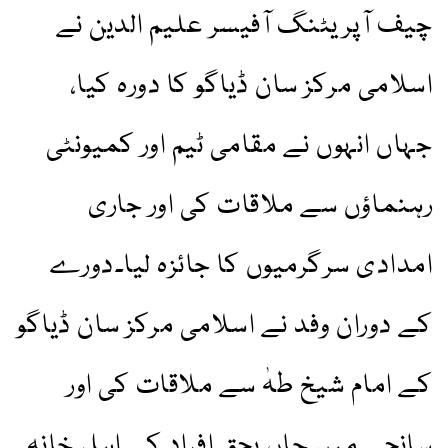
چیف آپریٹنگ آفیسر علیم الدین نے
اسلامی مرکز سان ڈیاگو کا دورہ کیا،
جہاں انہوں نے مقامی ٹیم اور کمیونٹی
رہنماؤں سے ملاقات کی اور جاری
امدادی سرگرمیوں کا جائزہ لیا۔دورے
کے دوران وفد نے اسلامی مرکز سان ڈیاگو
کے امام شیخ طہٰ سے ملاقات کی اور
سانحے میں جاں بحق افراد کے اہل خانہ