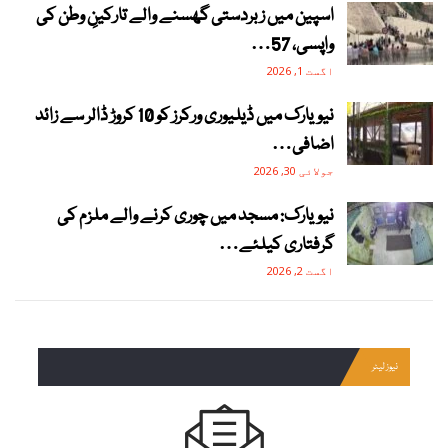
اسپین میں زبردستی گھسنے والے تارکینِ وطن کی
واپسی، 57…
اگست 1, 2026
نیویارک میں ڈیلیوری ورکرز کو 10 کروڑ ڈالر سے زائد
اضافی…
جولائی 30, 2026
نیویارک: مسجد میں چوری کرنے والے ملزم کی
گرفتاری کیلئے…
اگست 2, 2026
نیوز لیٹر