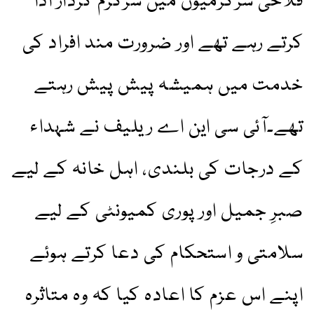
فلاحی سرگرمیوں میں سرگرم کردار ادا
کرتے رہے تھے اور ضرورت مند افراد کی
خدمت میں ہمیشہ پیش پیش رہتے
تھے۔آئی سی این اے ریلیف نے شہداء
کے درجات کی بلندی، اہل خانہ کے لیے
صبرِ جمیل اور پوری کمیونٹی کے لیے
سلامتی و استحکام کی دعا کرتے ہوئے
اپنے اس عزم کا اعادہ کیا کہ وہ متاثرہ