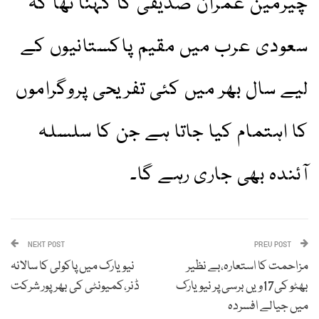
چیرمین عمران صدیقی کا کہنا تھا کہ
سعودی عرب میں مقیم پاکستانیوں کے
لیے سال بھر میں کئی تفریحی پروگراموں
کا اہتمام کیا جاتا ہے جن کا سلسلہ
آئندہ بھی جاری رہے گا۔
NEXT POST
PREV POST
مزاحمت کا استعارہ،بے نظیر
نیویارک میں پاکولی کا سالانہ
بھٹو کی17ویں برسی پر نیویارک
ڈنر،کمیونٹی کی بھرپور شرکت
میں جیالے افسردہ