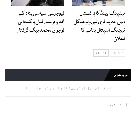
ہیلپنگ ہینڈ کا پاکستان
نیوجرسی:سیاسی پناہ کے
میں جدید فری نیورولوجیکل
انٹرویو سے قبل پاکستانی
ٹیچنگ اسپتال بنانے کا
نوجوان محمد بیگ گرفتار
اعلان
NEXT
PREV
جواب چھوڑیں
آپ کا ای میل ایڈریس شائع نہیں کیا جائے گا.