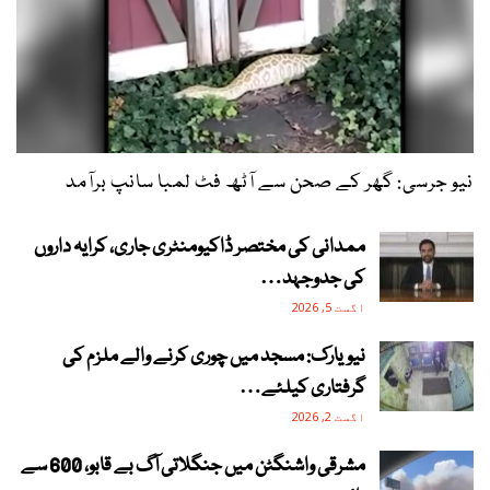
نیو جرسی: گھر کے صحن سے آٹھ فٹ لمبا سانپ برآمد
ممدانی کی مختصر ڈاکیومنٹری جاری، کرایہ داروں
کی جدوجہد…
اگست 5, 2026
نیویارک: مسجد میں چوری کرنے والے ملزم کی
گرفتاری کیلئے…
اگست 2, 2026
مشرقی واشنگٹن میں جنگلاتی آگ بے قابو، 600 سے