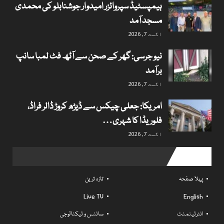
ہیمپسٹیڈ سپروائزر امیدوار جوشنابلو کی محمدی
مسجد آمد
اگست 7, 2026
نیو جرسی: گھر کے صحن سے آٹھ فٹ لمبا سانپ
برآمد
اگست 7, 2026
امریکا: جعلی چیکس سے ڈیڑھ کروڑ ڈالر فراڈ،
فلوریڈا کا شہری…
اگست 7, 2026
Useful links
پہلا صفحہ
تازہ ترین
Live TV
English
انٹرٹینمنٹ
سائنس و ٹیکنالوجی