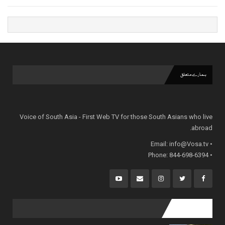
ہمارے متعلق
Voice of South Asia - First Web TV for those South Asians who live
abroad.
info@Vosa.tv
• Email:
• Phone: 844-698-6394
popular posts