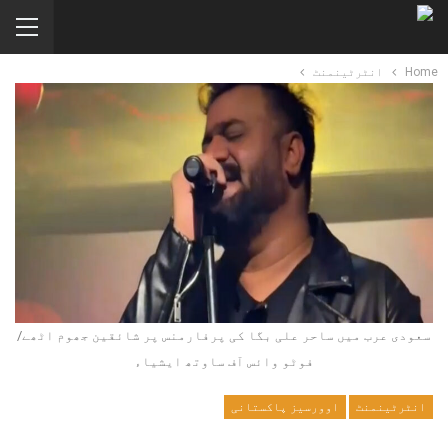
Home
انٹرٹینمنٹ
سعودی عرب میں ساحر علی بگا کی پرفارمنس پر شائقین جھوم اٹھے/
فوٹو وائس آف ساوتھ ایشیاء
انٹرٹینمنٹ
اوورسیز پاکستانی