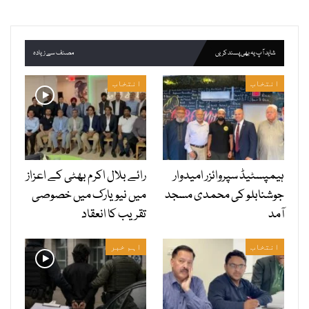
شاید آپ یہ بھی پسند کریں
مصنف سے زیادہ
انتخاب
انتخاب
ہیمپسٹیڈ سپروائزر امیدوار
رائے بلال اکرم بھٹی کے اعزاز
جوشنابلو کی محمدی مسجد
میں نیویارک میں خصوصی
آمد
تقریب کا انعقاد
انتخاب
اہم خبر