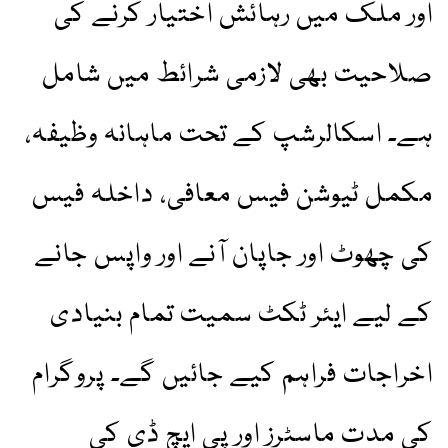
اور ملک میں رہائش اختیار کرنے کی
صلاحیت بھی لازمی شرائط میں شامل
ہے۔ اسکالرشپ کے تحت ماہانہ وظیفہ،
مکمل ٹیوشن فیس معافی، داخلہ فیس
کی چھوٹ اور جاپان آنے اور واپس جانے
کے لیے ایئر ٹکٹ سمیت تمام بنیادی
اخراجات فراہم کیے جائیں گے۔ پروگرام
کی مدت ماسٹرز اور پی ایچ ڈی کی