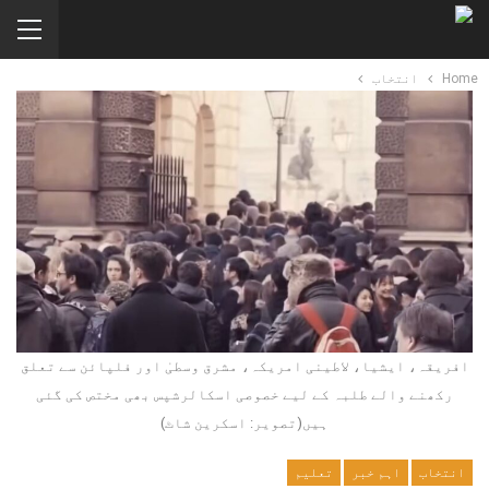
Home
انتخاب
افریقہ، ایشیا، لاطینی امریکہ، مشرق وسطیٰ اور فلپائن سے تعلق
رکھنے والے طلبہ کے لیے خصوصی اسکالرشپس بھی مختص کی گئی
ہیں(تصویر: اسکرین شاٹ)
انتخاب
اہم خبر
تعلیم