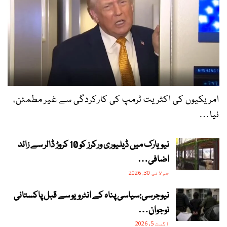
امریکیوں کی اکثریت ٹرمپ کی کارکردگی سے غیر مطمئن،
نیا…
نیویارک میں ڈیلیوری ورکرز کو 10 کروڑ ڈالر سے زائد
اضافی…
جولائی 30, 2026
نیوجرسی:سیاسی پناہ کے انٹرویو سے قبل پاکستانی
نوجوان…
اگست 5, 2026