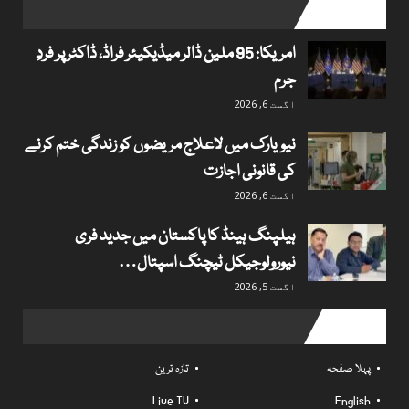
popular posts
امریکا: 95 ملین ڈالر میڈیکیئر فراڈ، ڈاکٹر پر فردِ
جرم
اگست 6, 2026
نیویارک میں لاعلاج مریضوں کو زندگی ختم کرنے
کی قانونی اجازت
اگست 6, 2026
ہیلپنگ ہینڈ کا پاکستان میں جدید فری
نیورولوجیکل ٹیچنگ اسپتال…
اگست 5, 2026
Useful links
پہلا صفحہ
تازہ ترین
Live TV
English