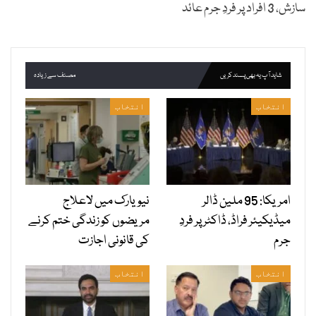
سازش، 3 افراد پر فردِ جرم عائد
شاید آپ یہ بھی پسند کریں
مصنف سے زیادہ
انتخاب
انتخاب
امریکا: 95 ملین ڈالر
نیویارک میں لاعلاج
میڈیکیئر فراڈ، ڈاکٹر پر فردِ
مریضوں کو زندگی ختم کرنے
جرم
کی قانونی اجازت
انتخاب
انتخاب