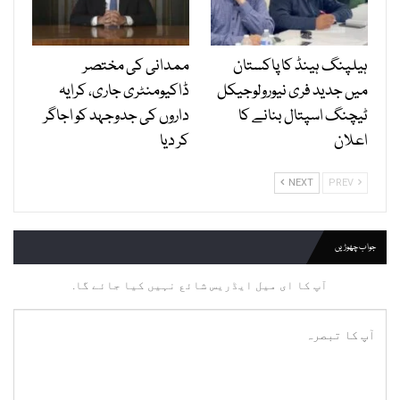
ہیلپنگ ہینڈ کا پاکستان
ممدانی کی مختصر
میں جدید فری نیورولوجیکل
ڈاکیومنٹری جاری، کرایہ
ٹیچنگ اسپتال بنانے کا
داروں کی جدوجہد کو اجاگر
اعلان
کر دیا
NEXT
PREV
جواب چھوڑیں
آپ کا ای میل ایڈریس شائع نہیں کیا جائے گا.