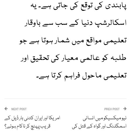
پابندی کی توقع کی جاتی ہے۔ یہ
اسکالرشپ دنیا کے سب سے باوقار
تعلیمی مواقع میں شمار ہوتا ہے جو
طلبہ کو عالمی معیار کی تحقیق اور
تعلیمی ماحول فراہم کرتا ہے۔
NEXT POST
PREV POST
نیو میکسیکو میں انسانی
امریکا اور ایران کتنی بار ڈیل کے
اسمگلنگ اور گواہ کے قتل کی
قریب پہنچ کر ناکام ہوئے؟