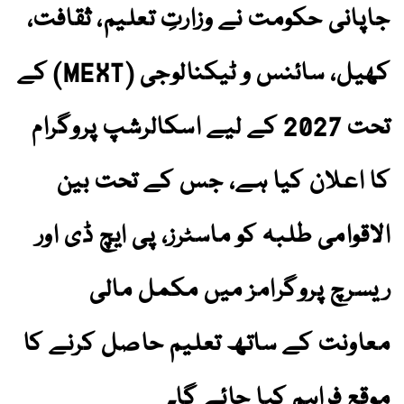
جاپانی حکومت نے وزارتِ تعلیم، ثقافت،
کھیل، سائنس و ٹیکنالوجی (MEXT) کے
تحت 2027 کے لیے اسکالرشپ پروگرام
کا اعلان کیا ہے، جس کے تحت بین
الاقوامی طلبہ کو ماسٹرز، پی ایچ ڈی اور
ریسرچ پروگرامز میں مکمل مالی
معاونت کے ساتھ تعلیم حاصل کرنے کا
موقع فراہم کیا جائے گا۔