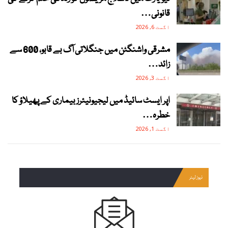
قانونی…
اگست 6, 2026
مشرقی واشنگٹن میں جنگلاتی آگ بے قابو، 600 سے
زائد…
اگست 3, 2026
اپر ایسٹ سائیڈ میں لیجیونیئرز بیماری کے پھیلاؤ کا
خطرہ…
اگست 1, 2026
نیوز لیٹر