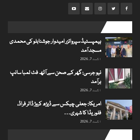
popular posts
ہیمپسٹیڈ سپروائزر امیدوار جوشنابلو کی محمدی
مسجد آمد
اگست 7, 2026
نیو جرسی: گھر کے صحن سے آٹھ فٹ لمبا سانپ
برآمد
اگست 7, 2026
امریکا: جعلی چیکس سے ڈیڑھ کروڑ ڈالر فراڈ،
فلوریڈا کا شہری…
اگست 7, 2026
Useful links