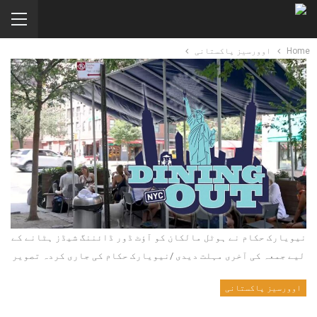
Home
اوورسیز پاکستانی
نیویارک حکام نے ہوٹل مالکان کو آؤٹ ڈور ڈائننگ شیڈز ہٹانے کے
لیے جمعہ کی آخری مہلت دیدی /نیویارک حکام کی جاری کردہ تصویر
اوورسیز پاکستانی