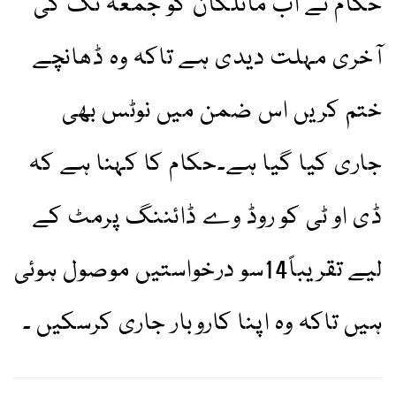
حکام نے اب مانلکان کو جمعہ تک کی
آخری مہلت دیدی ہے تاکہ وہ ڈھانچے
ختم کریں اس ضمن میں نوٹس بھی
جاری کیا گیا ہے۔حکام کا کہنا ہے کہ
ڈی او ٹی کو روڈ وے ڈائننگ پرمٹ کے
لیے تقریباً14سو درخواستیں موصول ہوئی
ہیں تاکہ وہ اپنا کاروبار جاری کرسکیں ۔