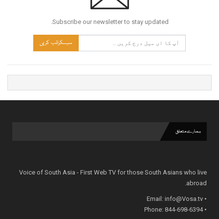
Subscribe our newsletter to stay updated.
سبسکرائب کریں
ہمارے متعلق
Voice of South Asia - First Web TV for those South Asians who live
abroad.
info@Vosa.tv
• Email:
• Phone: 844-698-6394