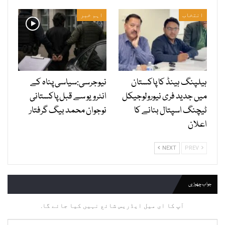
انتخاب
اہم خبر
ہیلپنگ ہینڈ کا پاکستان
نیوجرسی:سیاسی پناہ کے
میں جدید فری نیورولوجیکل
انٹرویو سے قبل پاکستانی
ٹیچنگ اسپتال بنانے کا
نوجوان محمد بیگ گرفتار
اعلان
NEXT
PREV
جواب چھوڑیں
آپ کا ای میل ایڈریس شائع نہیں کیا جائے گا.