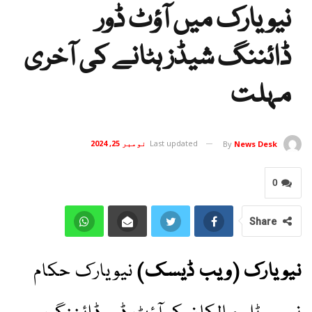
نیویارک میں آؤٹ ڈور
ڈائننگ شیڈز ہٹانے کی آخری
مہلت
Last updated
نومبر 25, 2024
By
News Desk
0
Share
نیویارک (ویب ڈیسک)
نیویارک حکام