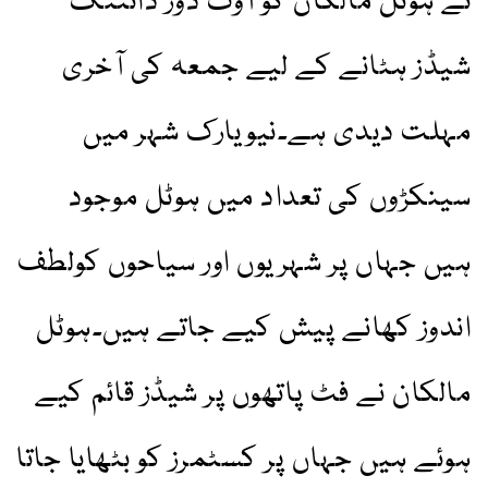
نے ہوٹل مالکان کو آؤٹ ڈور ڈائننگ
شیڈز ہٹانے کے لیے جمعہ کی آخری
مہلت دیدی ہے۔نیویارک شہر میں
سینکڑوں کی تعداد میں ہوٹل موجود
ہیں جہاں پر شہریوں اور سیاحوں کولطف
اندوز کھانے پیش کیے جاتے ہیں۔ہوٹل
مالکان نے فٹ پاتھوں پر شیڈز قائم کیے
ہوئے ہیں جہاں پر کسٹمرز کو بٹھایا جاتا