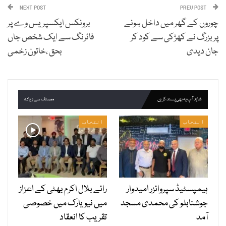
NEXT POST
PREV POST
چوروں کے گھر میں داخل ہونے
برونکس ایکسپریس وے پر
پر بزرگ نے کھڑکی سے کود کر
فائرنگ سے ایک شخص جاں
جان دیدی
بحق ،خاتون زخمی
شاید آپ یہ بھی پسند کریں
مصنف سے زیادہ
انتخاب
انتخاب
ہیمپسٹیڈ سپروائزر امیدوار
رائے بلال اکرم بھٹی کے اعزاز
جوشنابلو کی محمدی مسجد
میں نیویارک میں خصوصی
آمد
تقریب کا انعقاد