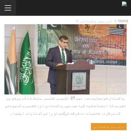
Home
اوورسیز پاکستانی
پاکستان قونصلیٹ جدہ میں 27 اکتوبر کشمیر بلیک ڈے کے موقع پر
تقریب کا اہتمام کیا گیا جس میں پاکستانی اور کشمیری کمیونٹی
کے سرکردہ شخصیات نے شرکت کی/فوٹو وائس آف ساوتھ ایشیاء
اوورسیز پاکستانی