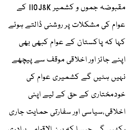
مقبوضہ جموں و کشمیر IIOJ&K کے
عوام کی مشکلات پر روشنی ڈالتے ہوئے
کہا کہ پاکستان کے عوام کبھی بھی
اپنے جائز اور اخلاقی موقف سے پیچھے
نہیں ہٹیں گے کشمیری عوام کی
خودمختاری کے حق کے لیے اپنی
اخلاقی،سیاسی اور سفارتی حمایت جاری
رکھیں گے جیسا کہ بین الاقوامی برادری