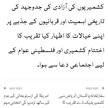
کشمیریوں کی آزادی کی جدوجہد کی
تاریخی اہمیت اور قربانیوں کے جذبے پر
اپنے خیالات کا اظہار کیا تقریب کا
اختتام کشمیری اور فلسطینی عوام کے
لیے اجتماعی دعا سے ہوا۔
NEXT POST
PREV POST
سفارتخانہ پاکستان الریاض میں
امریکا کی ازسرنو بحالی کے عزم
کشمیر بلیک ڈے تقریب کا
کے ساتھ ٹرمپ کی انتخابی مہم