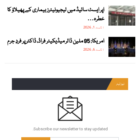
اپر ایسٹ سائیڈ میں لیجیونیئرز بیماری کے پھیلاؤ کا
خطرہ…
اگست 1, 2026
امریکا: 95 ملین ڈالر میڈیکیئر فراڈ، ڈاکٹر پر فردِ جرم
اگست 6, 2026
نیوز لیٹر
Subscribe our newsletter to stay updated.