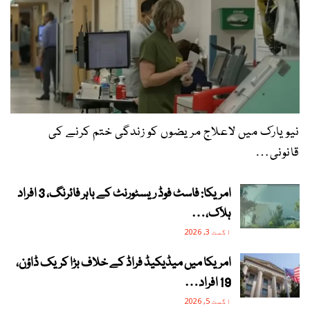
نیویارک میں لاعلاج مریضوں کو زندگی ختم کرنے کی
قانونی…
امریکا: فاسٹ فوڈ ریسٹورنٹ کے باہر فائرنگ، 3 افراد
ہلاک،…
اگست 3, 2026
امریکا میں میڈیکیڈ فراڈ کے خلاف بڑا کریک ڈاؤن،
19 افراد…
اگست 5, 2026