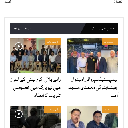
انعقاد
ختم
شاید آپ یہ بھی پسند کریں
مصنف سے زیادہ
انتخاب
انتخاب
ہیمپسٹیڈ سپروائزر امیدوار
رائے بلال اکرم بھٹی کے اعزاز
جوشنابلو کی محمدی مسجد
میں نیویارک میں خصوصی
آمد
تقریب کا انعقاد
انتخاب
اہم خبر