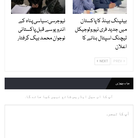
ہیلپنگ ہینڈ کا پاکستان
نیوجرسی:سیاسی پناہ کے
میں جدید فری نیورولوجیکل
انٹرویو سے قبل پاکستانی
ٹیچنگ اسپتال بنانے کا
نوجوان محمد بیگ گرفتار
اعلان
NEXT
PREV
جواب چھوڑیں
آپ کا ای میل ایڈریس شائع نہیں کیا جائے گا.