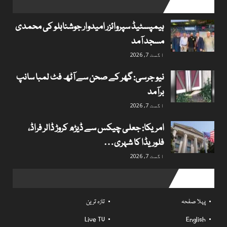
popular posts
ہیمپسٹیڈ سپروائزر امیدوار جوشنابلو کی محمدی
مسجد آمد
اگست 7, 2026
نیو جرسی: گھر کے صحن سے آٹھ فٹ لمبا سانپ
برآمد
اگست 7, 2026
امریکا: جعلی چیکس سے ڈیڑھ کروڑ ڈالر فراڈ،
فلوریڈا کا شہری…
اگست 7, 2026
Useful links
پہلا صفحہ
تازہ ترین
Live TV
English