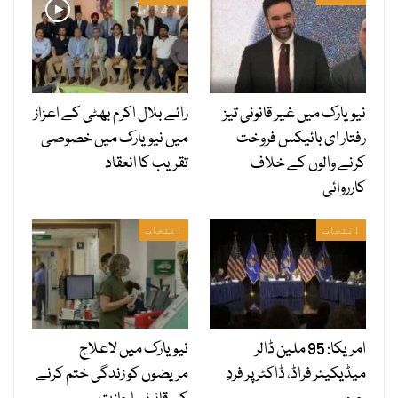
نیویارک میں غیر قانونی تیز
رائے بلال اکرم بھٹی کے اعزاز
رفتار ای بائیکس فروخت
میں نیویارک میں خصوصی
کرنے والوں کے خلاف
تقریب کا انعقاد
کارروائی
انتخاب
انتخاب
امریکا: 95 ملین ڈالر
نیویارک میں لاعلاج
میڈیکیئر فراڈ، ڈاکٹر پر فردِ
مریضوں کو زندگی ختم کرنے