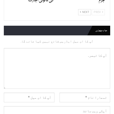
جرم
کی قانونی اجازت
NEXT
PREV
جواب چھوڑیں
آپ کا ای میل ایڈریس شائع نہیں کیا جائے گا.