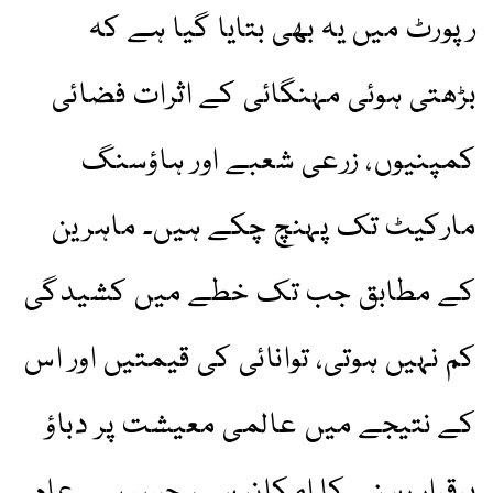
رپورٹ میں یہ بھی بتایا گیا ہے کہ
بڑھتی ہوئی مہنگائی کے اثرات فضائی
کمپنیوں، زرعی شعبے اور ہاؤسنگ
مارکیٹ تک پہنچ چکے ہیں۔ ماہرین
کے مطابق جب تک خطے میں کشیدگی
کم نہیں ہوتی، توانائی کی قیمتیں اور اس
کے نتیجے میں عالمی معیشت پر دباؤ
برقرار رہنے کا امکان ہے، جس سے عام