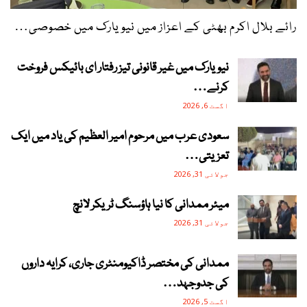
رائے بلال اکرم بھٹی کے اعزاز میں نیویارک میں خصوصی…
نیویارک میں غیر قانونی تیز رفتار ای بائیکس فروخت
کرنے…
اگست 6, 2026
سعودی عرب میں مرحوم امیر العظیم کی یاد میں ایک
تعزیتی…
جولائی 31, 2026
میئر ممدانی کا نیا ہاؤسنگ ٹریکر لانچ
جولائی 31, 2026
ممدانی کی مختصر ڈاکیومنٹری جاری، کرایہ داروں
کی جدوجہد…
اگست 5, 2026