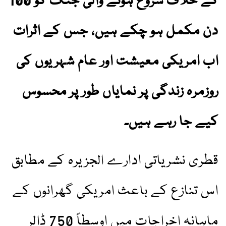
کے خلاف شروع ہونے والی جنگ کو 100
دن مکمل ہو چکے ہیں، جس کے اثرات
اب امریکی معیشت اور عام شہریوں کی
روزمرہ زندگی پر نمایاں طور پر محسوس
کیے جا رہے ہیں۔
قطری نشریاتی ادارے الجزیرہ کے مطابق
اس تنازع کے باعث امریکی گھرانوں کے
ماہانہ اخراجات میں اوسطاً 750 ڈالر