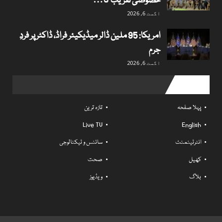
خصوصی تقریب کا…
اگست 6, 2026
امریکا: 95 ملین ڈالر میڈیکیئر فراڈ، ڈاکٹر پر فردِ
جرم
اگست 6, 2026
Useful links
پہلا صفحہ
تازہ ترین
Live TV
English
انٹرٹینمنٹ
سائنس و ٹیکنالوجی
کھیل
صحت
بلاگ
ویڈیوز