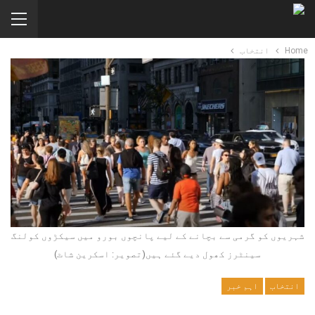
Home
انتخاب
شہریوں کو گرمی سے بچانے کے لیے پانچوں بورو میں سیکڑوں کولنگ
سینٹرز کھول دیے گئے ہیں(تصویر: اسکرین شاٹ)
انتخاب
اہم خبر