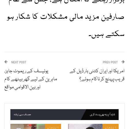
صارفین مزید مالی مشکلات کا شکار ہو
سکتے ہیں۔
NEXT POST
PREV POST
امریکا اور ایران کتنی بار ڈیل کے
یونیسف کے ریموٹ جابز،
قریب پہنچ کر ناکام ہوئے؟
ماہرین کے لیے گھر بیٹھے کام
اور بین الاقوامی مواقع
شاید آپ یہ بھی پسند کریں
مصنف سے زیادہ
انتخاب
انتخاب