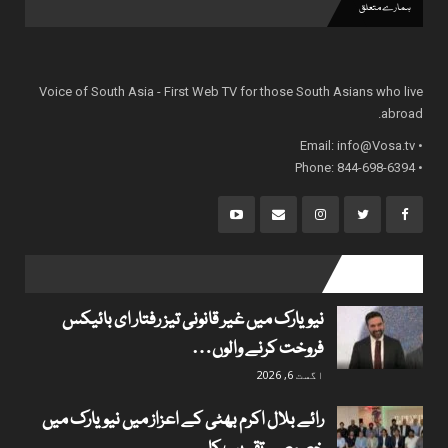
ہمارے متعلق
Voice of South Asia - First Web TV for those South Asians who live
abroad.
info@Vosa.tv
• Email:
• Phone: 844-698-6394
popular posts
نیویارک میں غیر قانونی تیز رفتار ای بائیکس
فروخت کرنے والوں…
اگست 6, 2026
رائے بلال اکرم بھٹی کے اعزاز میں نیویارک میں