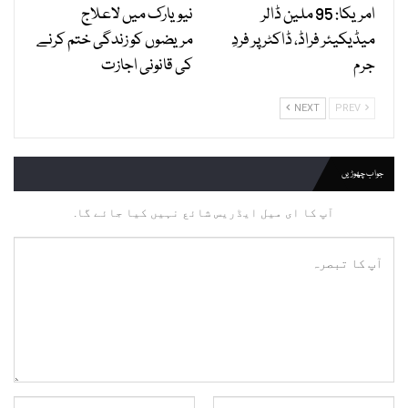
امریکا: 95 ملین ڈالر
نیویارک میں لاعلاج
میڈیکیئر فراڈ، ڈاکٹر پر فردِ
مریضوں کو زندگی ختم کرنے
جرم
کی قانونی اجازت
NEXT
PREV
جواب چھوڑیں
آپ کا ای میل ایڈریس شائع نہیں کیا جائے گا.