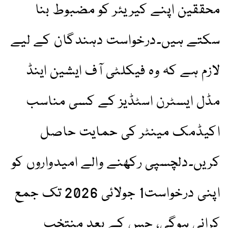
محققین اپنے کیریئر کو مضبوط بنا
سکتے ہیں۔درخواست دہندگان کے لیے
لازم ہے کہ وہ فیکلٹی آف ایشین اینڈ
مڈل ایسٹرن اسٹڈیز کے کسی مناسب
اکیڈمک مینٹر کی حمایت حاصل
کریں۔دلچسپی رکھنے والے امیدواروں کو
اپنی درخواست1 جولائی 2026 تک جمع
کرانی ہوگی، جس کے بعد منتخب