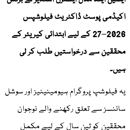
اکیڈمی پوسٹ ڈاکٹریٹ فیلوشپس
2026–27 کے لیے ابتدائی کیریئر کے
محققین سے درخواستیں طلب کر لی
ہیں۔
یہ فیلوشپ پروگرام ہیومینیٹیز اور سوشل
سائنسز سے تعلق رکھنے والے نوجوان
محققین کو تین سال کے لیے مکمل