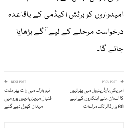
امیدواروں کو برٹش اکیڈمی کے باقاعدہ
درخواست مرحلے کے لیے آگے بڑھایا
جائے گا۔
NEXT POST
PREV POST
امریکی بارڈر پٹرول میں بھرتیوں
نیویارک میں رات بھر مفت
کا اعلان، نئے اہلکاروں کے لیے
فٹبال میچز، پانچوں بورو میں
60 ہزار ڈالر تک مراعات
میدان کھول دیے گئے