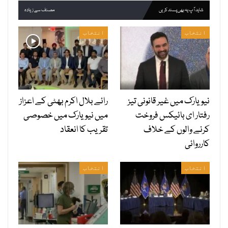
شاید آپ یہ بھی پسند کریں
مصنف سے زیادہ
انتخاب
انتخاب
نیویارک میں غیر قانونی تیز
رائے بلال اکرم بھٹی کے اعزاز
رفتار ای بائیکس فروخت
میں نیویارک میں خصوصی
کرنے والوں کے خلاف
تقریب کا انعقاد
کارروائی
انتخاب
انتخاب