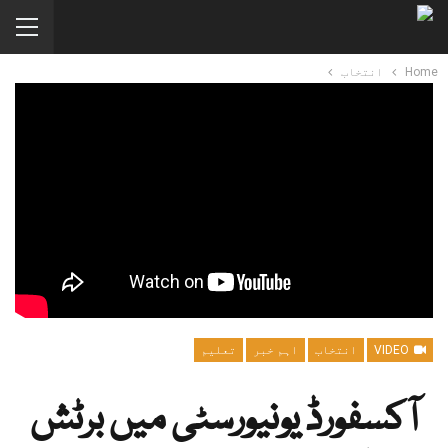
Home
انتخاب
VIDEO
انتخاب
اہم خبر
تعلیم
آکسفورڈ یونیورسٹی میں برٹش