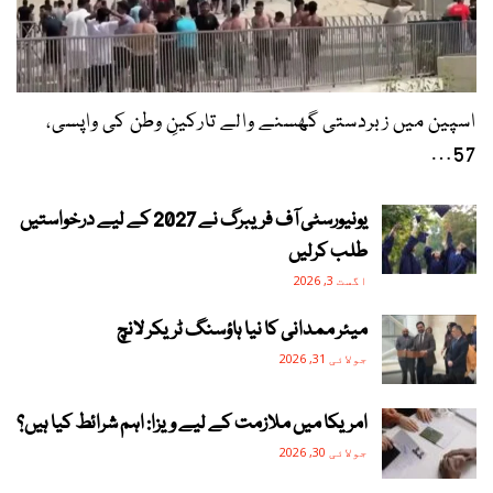
اسپین میں زبردستی گھسنے والے تارکینِ وطن کی واپسی،
57…
یونیورسٹی آف فریبرگ نے 2027 کے لیے درخواستیں
طلب کرلیں
اگست 3, 2026
میئر ممدانی کا نیا ہاؤسنگ ٹریکر لانچ
جولائی 31, 2026
امریکا میں ملازمت کے لیے ویزا: اہم شرائط کیا ہیں؟
جولائی 30, 2026