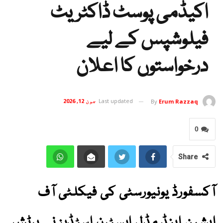
اکیڈمی پوسٹ ڈاکٹریٹ
فیلوشپس کے لیے
درخواستوں کا اعلان
Last updated
جون 12, 2026
By
Erum Razzaq
0
Share
آکسفورڈ یونیورسٹی کی فیکلٹی آف
ایشین اینڈ مڈل ایسٹرن اسٹڈیز نے برٹش