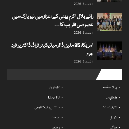
اگست 6, 2026
رائے بلال اکرم بھٹی کے اعزاز میں نیویارک میں
خصوصی تقریب کا…
اگست 6, 2026
امریکا: 95 ملین ڈالر میڈیکیئر فراڈ، ڈاکٹر پر فردِ
جرم
اگست 6, 2026
Useful links
پہلا صفحہ
تازہ ترین
Live TV
English
انٹرٹینمنٹ
سائنس و ٹیکنالوجی
کھیل
صحت
بلاگ
ویڈیوز