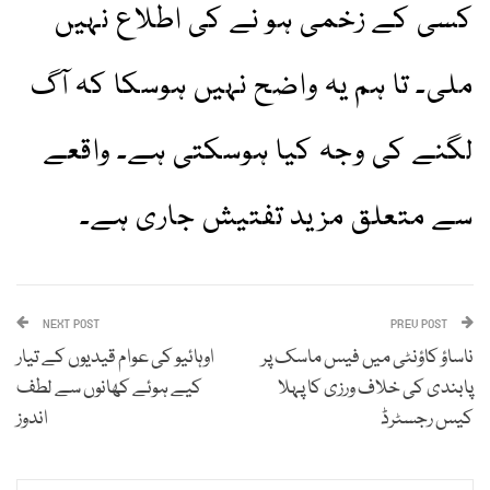
کسی کے زخمی ہو نے کی اطلاع نہیں
ملی۔ تا ہم یہ واضح نہیں ہوسکا کہ آگ
لگنے کی وجہ کیا ہوسکتی ہے۔ واقعے
سے متعلق مزید تفتیش جاری ہے۔
NEXT POST
PREV POST
ناساؤ کاؤنٹی میں فیس ماسک پر
اوہائیو کی عوام قیدیوں کے تیار
پابندی کی خلاف ورزی کا پہلا
کیے ہوئے کھانوں سے لطف
کیس رجسٹرڈ
اندوز