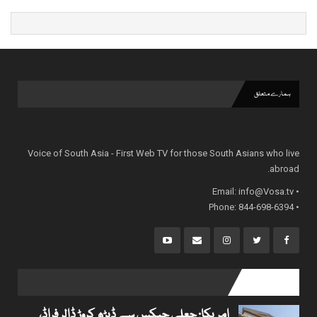
ہمارے متعلق
Voice of South Asia - First Web TV for those South Asians who live
abroad.
info@Vosa.tv
• Email:
• Phone: 844-698-6394
popular posts
امریکا: جعلی چیکس سے ڈیڑھ کروڑ ڈالر فراڈ،