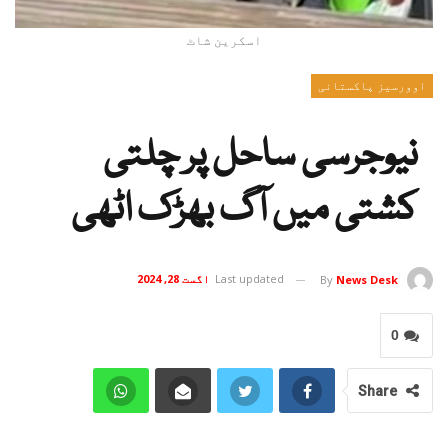
اسکرین شاٹ
اوورسیز پاکستانی
نیوجرسی ساحل پر چلتی
کشتی میں آگ بھڑک اٹھی
Last updated
اگست 28, 2024
By
News Desk
0
Share