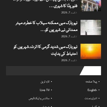
فلوریڈا کا شہری…
اگست 7, 2026
نیویارک میں ممکنہ سیلاب کا خطرہ، میئر
ممدانی نے شہریوں کو…
اگست 7, 2026
نیویارک میں شدید گرمی کا الرٹ، شہریوں کو
احتیاط کی ہدایت
اگست 7, 2026
Useful links
پہلا صفحہ
تازہ ترین
Live TV
English
انٹرٹینمنٹ
سائنس و ٹیکنالوجی
کھیل
صحت