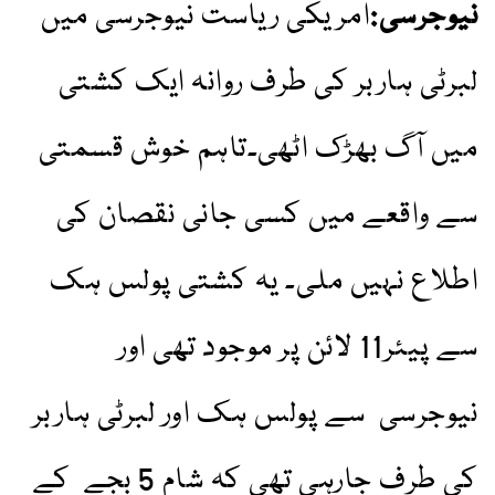
نیوجرسی:
امریکی ریاست نیوجرسی میں
لبرٹی ہاربر کی طرف روانہ ایک کشتی
میں آگ بھڑک اٹھی۔تاہم خوش قسمتی
سے واقعے میں کسی جانی نقصان کی
اطلاع نہیں ملی۔ یہ کشتی پولس ہک
سے پیئر11 لائن پر موجود تھی اور
نیوجرسی سے پولس ہک اور لبرٹی ہاربر
کی طرف جارہی تھی کہ شام 5 بجے کے