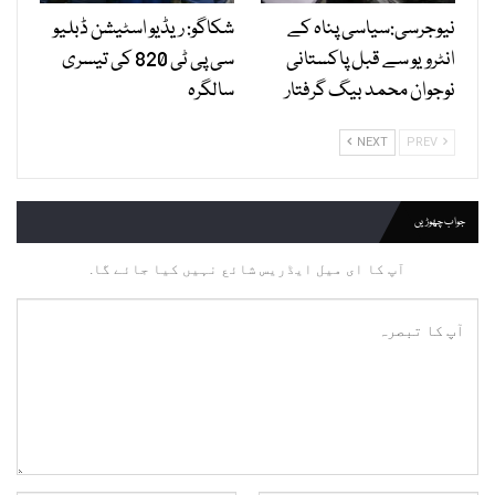
نیوجرسی:سیاسی پناہ کے
شکاگو: ریڈیو اسٹیشن ڈبلیو
انٹرویو سے قبل پاکستانی
سی پی ٹی 820 کی تیسری
نوجوان محمد بیگ گرفتار
سالگرہ
NEXT
PREV
جواب چھوڑیں
آپ کا ای میل ایڈریس شائع نہیں کیا جائے گا.