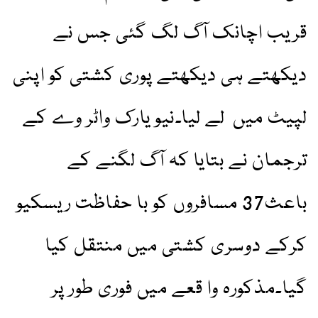
قریب اچانک آگ لگ گئی جس نے
دیکھتے ہی دیکھتے پوری کشتی کو اپنی
لپیٹ میں لے لیا۔نیو یارک واٹر وے کے
ترجمان نے بتایا کہ آگ لگنے کے
باعث37 مسافروں کو با حفاظت ریسکیو
کرکے دوسری کشتی میں منتقل کیا
گیا۔مذکورہ وا قعے میں فوری طور پر