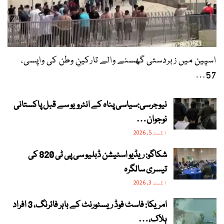
اسپین میں زبردستی گھسنے والے تارکینِ وطن کی واپسی،
57…
نیوجرسی:سیاسی پناہ کے انٹرویو سے قبل پاکستانی
نوجوان…
اگست 5, 2026
شکاگو: ریڈیو اسٹیشن ڈبلیو سی پی ٹی 820 کی
تیسری سالگرہ
اگست 3, 2026
امریکا: فاسٹ فوڈ ریسٹورنٹ کے باہر فائرنگ، 3 افراد
ہلاک،…