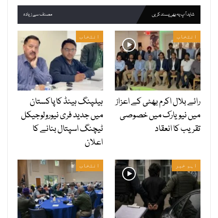
شاید آپ یہ بھی پسند کریں
مصنف سے زیادہ
انتخاب
انتخاب
رائے بلال اکرم بھٹی کے اعزاز
ہیلپنگ ہینڈ کا پاکستان
میں نیویارک میں خصوصی
میں جدید فری نیورولوجیکل
تقریب کا انعقاد
ٹیچنگ اسپتال بنانے کا
اعلان
اہم خبر
انتخاب