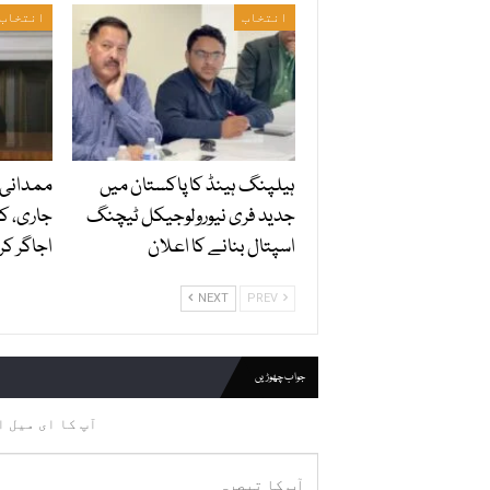
انتخاب
انتخاب
ہیلپنگ ہینڈ کا پاکستان میں
ممدانی 
جدید فری نیورولوجیکل ٹیچنگ
جاری، کر
اسپتال بنانے کا اعلان
اجاگر کر 
NEXT
PREV
جواب چھوڑیں
آپ کا ای میل ا