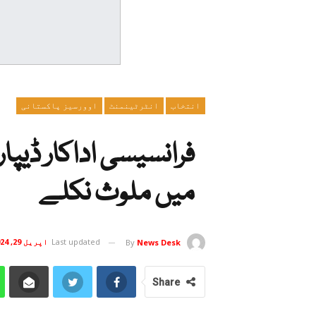
انتخاب
انٹرٹینمنٹ
اوورسیز پاکستانی
فرانسیسی اداکار ڈیپا
میں ملوث نکلے
Last updated
اپریل 29, 2024
By
News Desk
Share