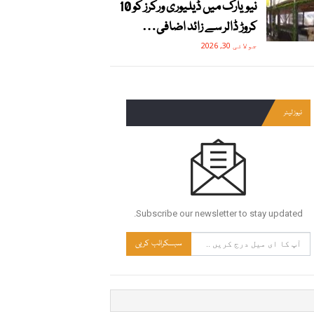
نیویارک میں ڈیلیوری ورکرز کو 10
کروڑ ڈالر سے زائد اضافی…
جولائی 30, 2026
نیوز لیٹر
Subscribe our newsletter to stay updated.
سبسکرائب کریں