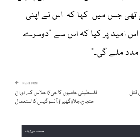
 تھی جس میں کہا کہ اس نے اپنی
اس امید پر کیا کہ اس سے "دوسرے
 مدد ملے گی۔”
NEXT POST
فلسطینی حامیوں کا جی7اجلاس کے دوران
احتجاج،جلاؤگھیراؤ،آنسو گیس کااستعمال
مصنف سے زیادہ