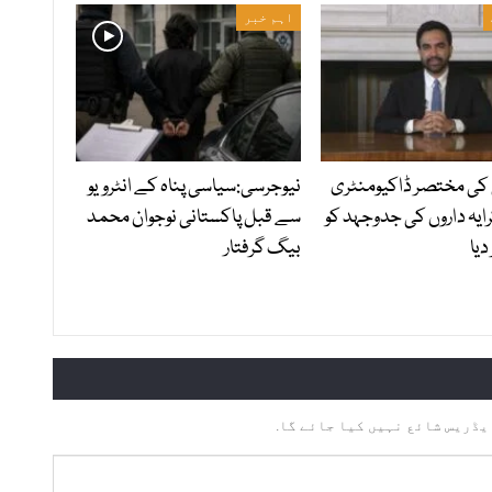
اہم خبر
کی مختصر ڈاکیومنٹری
نیوجرسی:سیاسی پناہ کے انٹرویو
ایہ داروں کی جدوجہد کو
سے قبل پاکستانی نوجوان محمد
دیا
بیگ گرفتار
یڈریس شائع نہیں کیا جائے گا.