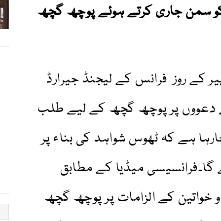
کو سمن جاری کرتے ہوئے پوچھ گچھ
ر کے روز فرانس کے لیجنڈ جیرارڈ
ے دعووں پر پوچھ گچھ کے لیے طلب
ارہا ہے کہ ٹھوس شواہد کی بناء پر
ے گا۔فرانسیسی میڈیا کے مطابق
ر سے دو خواتین کے الزامات پر پوچھ گچھ