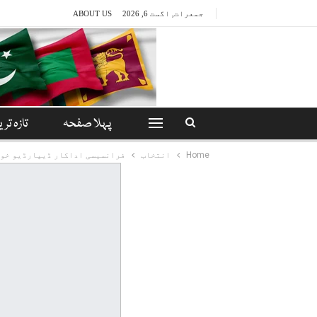
جمعرات, اگست 6, 2026
ABOUT US
پہلا صفحہ
تازہ تری
Home
انتخاب
فرانسیسی اداکار ڈیپارڈیو خوا