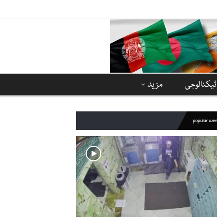
ٹیکنالوجی
مزید
popular we