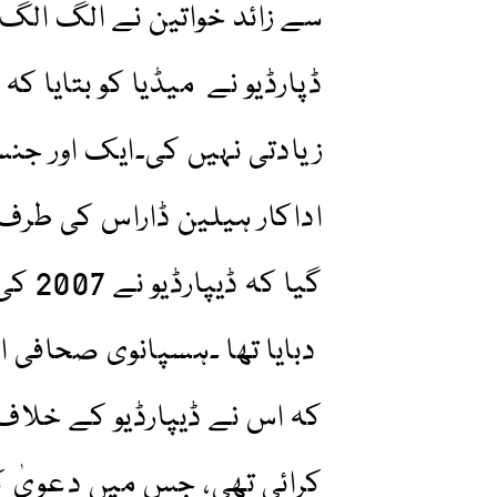
سے زائد خواتین نے الگ الگ ا
ڈپارڈیو نے میڈیا کو بتایا 
زیادتی نہیں کی۔ایک اور جن
اداکار ہیلین ڈاراس کی طرف
گیا ک
دبایا تھا ۔ہسپانوی صحافی ا
کہ اس نے ڈیپارڈیو کے خلاف