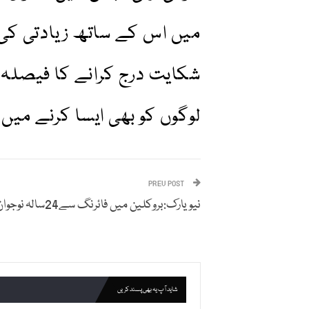
میں اس کے ساتھ زیادتی کی
شکایت درج کرانے کا فیصلہ 
لوگوں کو بھی ایسا کرنے میں
PREV POST
نیویارک:بروکلین میں فائرنگ سے24سالہ نوجوان قتل
شاید آپ یہ بھی پسند کریں