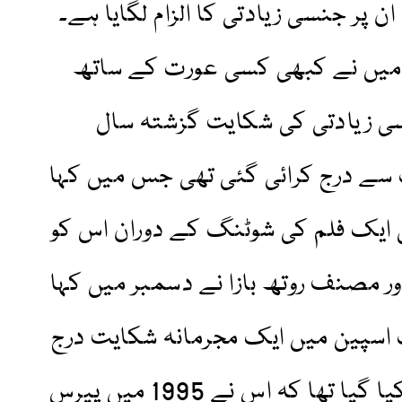
ن پر جنسی زیادتی کا الزام لگایا ہے۔
کہ میں نے کبھی کسی عورت کے ساتھ
سی زیادتی کی شکایت گزشتہ سال
 سے درج کرائی گئی تھی جس میں کہا
ہ ڈیپارڈیو نے 2007 کی ایک فلم کی شوٹنگ کے دوران اس کو
ور مصنف روتھ بازا نے دسمبر میں کہا
 اسپین میں ایک مجرمانہ شکایت درج
کرائی تھی، جس میں دعویٰ کیا گیا تھا کہ اس نے 1995 میں پیرس