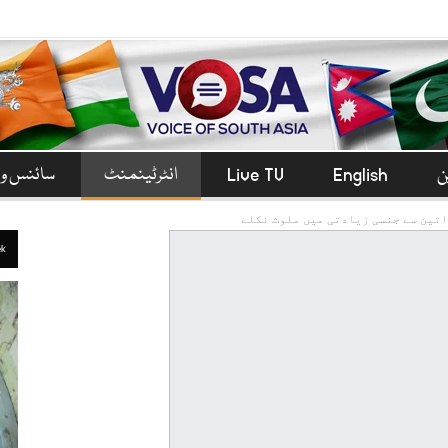
ن
English
Live TV
انٹرٹینمنٹ
سائنس و 
تین سے جنسی زیادتی میں ملوث نکلے
ek