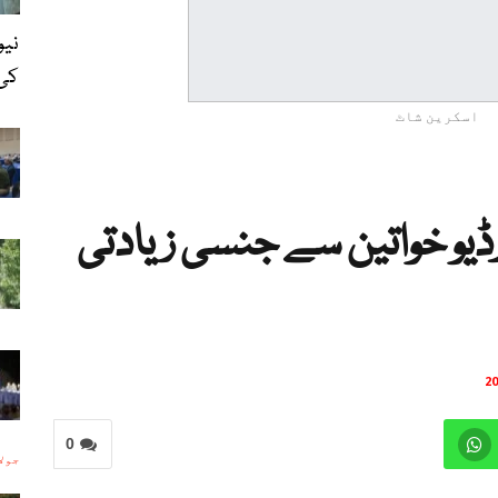
نیو
کی 
اسکرین شاٹ
رڈیو خواتین سے جنسی زیادتی
0
جولائی 1