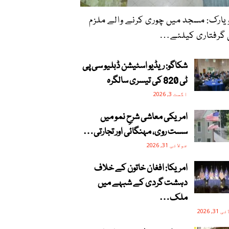
یارک: مسجد میں چوری کرنے والے ملزم
گرفتاری کیلئے…
شکاگو: ریڈیو اسٹیشن ڈبلیو سی پی
ٹی 820 کی تیسری سالگرہ
اگست 3, 2026
امریکی معاشی شرحِ نمو میں
سست روی، مہنگائی اور تجارتی…
جولائی 31, 2026
امریکا: افغان خاتون کے خلاف
دہشت گردی کے شبہے میں
ملک…
3, 2026