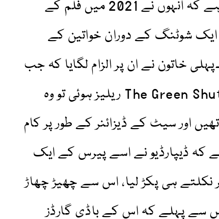
کرنے والی ہے۔اداکار پر الزام ہے کہ انہوں نے 2021 میں فلم کے
اور دوسرا 2014 میں ایک شوٹنگ کے دوران خواتین کے
لی خاتون نے ان پر الزام لگایا کہ جب
وہ 2022 کی فیچر فلم The Green Shutters ریلیز ہوئی تو وہ
ں اور سیٹ کے ڈیزائنر کے طور پر کام
ے کہ ڈیپارڈیو نے اسے پیرس کے ایک
نکلتے ہی پکڑ لیا، اس سے چھیڑ چھاڑ
 سے پہلے کہ اس کے باڈی گارڈز