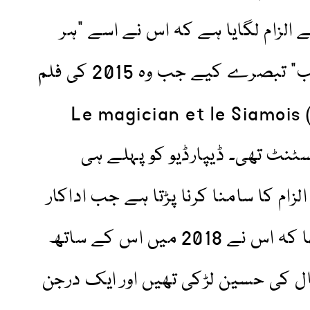
 الزام لگایا ہے کہ اس نے اسے "ہر
طرف سے” چھیڑا اور "نامناسب” تبصرے کیے جب وہ 2015 کی فلم
Le magician et le Siamois 
پر اسسٹنٹ تھی۔ ڈیپارڈیو کو پہلے ہی
زام کا سامنا کرنا پڑتا ہے جب اداکار
شارلٹ آرنولڈ نے الزام لگایا تھا کہ اس نے 2018 میں اس کے ساتھ
تی کی تھی جب وہ 22 سال کی حسین لڑکی تھیں اور ایک درجن