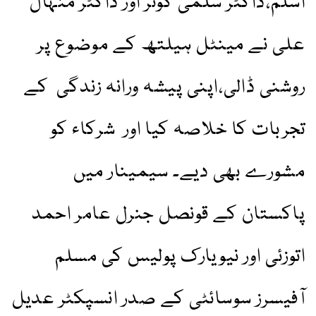
اسلم،ڈاکٹر سلمیٰ کوثر اور ڈاکٹر منہال
علی نے مینٹل ہیلتھ کے موضوع پر
روشنی ڈالی،اپنی پیشہ ورانہ زندگی کے
تجربات کا خلاصہ کیا اور شرکاء کو
مشورے بھی دیے۔ سیمینار میں
پاکستان کے قونصل جنرل عامر احمد
اتوزئی اور نیویارک پولیس کی مسلم
آفیسرز سوسائٹی کے صدر انسپکٹر عدیل