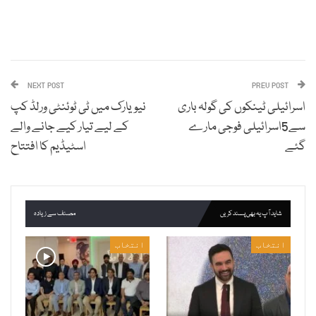
NEXT POST
PREV POST
اسرائیلی ٹینکوں کی گولہ باری
نیویارک میں ٹی ٹوئنٹی ورلڈ کپ
سے5اسرائیلی فوجی مارے
کے لیے تیار کیے جانے والے
گئے
اسٹیڈیم کا افتتاح
شاید آپ یہ بھی پسند کریں
مصنف سے زیادہ
انتخاب
انتخاب