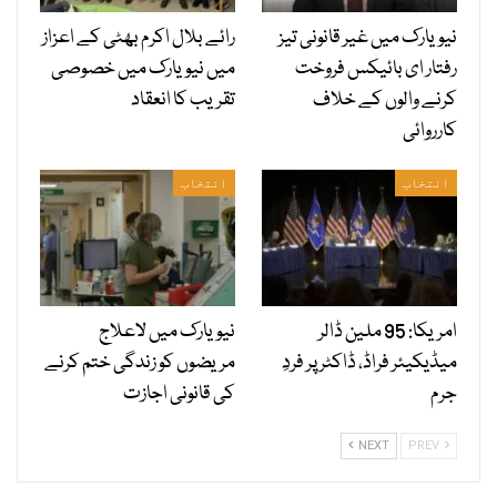
نیویارک میں غیر قانونی تیز
رائے بلال اکرم بھٹی کے اعزاز
رفتار ای بائیکس فروخت
میں نیویارک میں خصوصی
کرنے والوں کے خلاف
تقریب کا انعقاد
کارروائی
انتخاب
انتخاب
امریکا: 95 ملین ڈالر
نیویارک میں لاعلاج
میڈیکیئر فراڈ، ڈاکٹر پر فردِ
مریضوں کو زندگی ختم کرنے
جرم
کی قانونی اجازت
NEXT
PREV