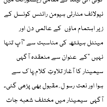
کونی آئی لینڈ کے مقامی ریسٹورانٹ میں
نیولائف منارٹی ہیومن رائٹس کونسل کے
زیر اہتمام ماؤں کے عالمی دن اور
مینٹل ہیلتھ کی مناسبت سے "آپ تنہا
نہیں "کے عنوان سے منعقدہ آگہی
سیمینار کا آغاز تلاوتِ کلام ِپا ک سے
ہوا اور نعت رسو ل ِ مقبول بھی پڑھی گئی۔
آگہی سیمینار میں مختلف شعبہ جات