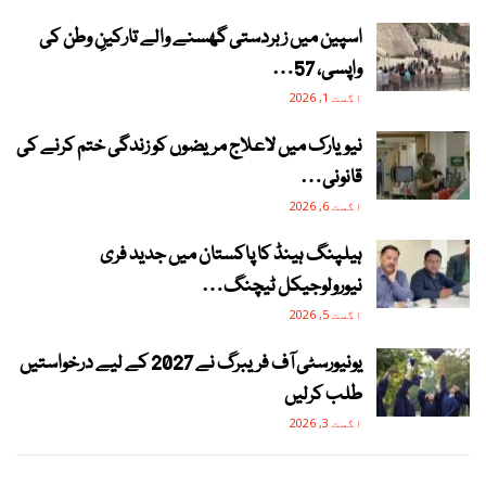
اسپین میں زبردستی گھسنے والے تارکینِ وطن کی
واپسی، 57…
اگست 1, 2026
نیویارک میں لاعلاج مریضوں کو زندگی ختم کرنے کی
قانونی…
اگست 6, 2026
ہیلپنگ ہینڈ کا پاکستان میں جدید فری
نیورولوجیکل ٹیچنگ…
اگست 5, 2026
یونیورسٹی آف فریبرگ نے 2027 کے لیے درخواستیں
طلب کرلیں
اگست 3, 2026