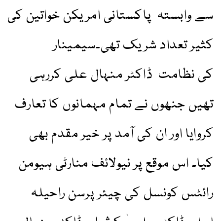
سے وابستہ پاکستانی امریکن خواتین کی
کثیر تعداد شریک تھی۔سیمینار
کی نظامت ڈاکٹر منہال علی کررہی
تھیں جنھوں نے تمام مہمانوں کا تعارف
کروایا اور ان کی آمد پر خیر مقدم بھی
کیا۔ اس موقع پر نیولائف منارٹی ہیومن
رائٹس کونسل کی چیئر پرسن راحیلہ