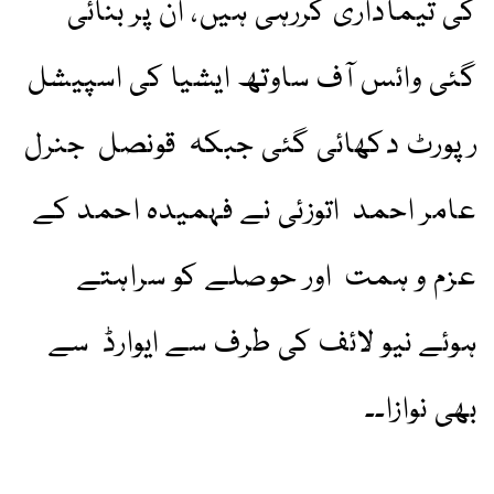
کی تیماداری کررہی ہیں، ان پر بنائی
گئی وائس آف ساوتھ ایشیا کی اسپیشل
رپورٹ دکھائی گئی جبکہ قونصل جنرل
عامر احمد اتوزئی نے فہمیدہ احمد کے
عزم و ہمت اور حوصلے کو سراہتے
ہوئے نیو لائف کی طرف سے ایوارڈ سے
بھی نوازا۔۔