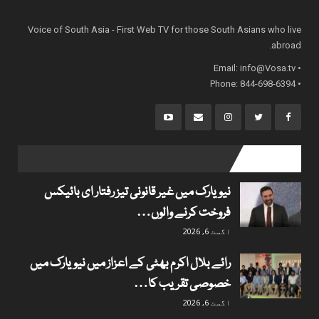
Voice of South Asia - First Web TV for those South Asians who live
abroad.
info@Vosa.tv
• Email:
• Phone: 844-698-6394
popular posts
نیویارک میں غیر قانونی تیز رفتار ای بائیکس
فروخت کرنے والوں…
اگست 6, 2026
رائے بلال اکرم بھٹی کے اعزاز میں نیویارک میں
خصوصی تقریب کا…
اگست 6, 2026