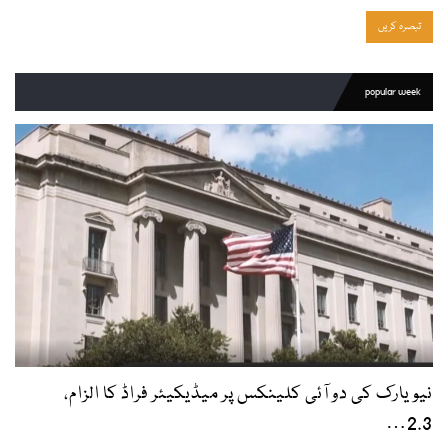
popular week
نیویارک کی دو آئی کلینکس پر میڈیکیئر فراڈ کا الزام،
2.3…