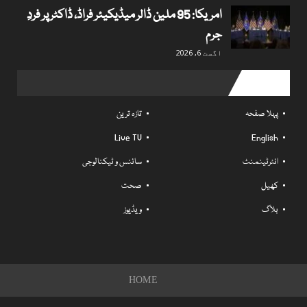
امریکا: 95 ملین ڈالر میڈیکیئر فراڈ، ڈاکٹر پر فردِ
جرم
اگست 6, 2026
Useful links
پہلا صفحہ
تازہ ترین
Live TV
English
انٹرٹینمنٹ
سائنس و ٹیکنالوجی
کھیل
صحت
بلاگ
ویڈیوز
HOME