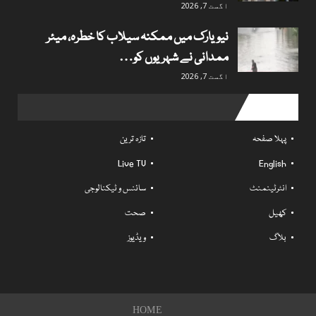
اگست 7, 2026
نیویارک میں ممکنہ سیلاب کا خطرہ، میئر
ممدانی نے شہریوں کو…
اگست 7, 2026
Useful links
پہلا صفحہ
تازہ ترین
Live TV
English
انٹرٹینمنٹ
سائنس و ٹیکنالوجی
کھیل
صحت
بلاگ
ویڈیوز
HOME