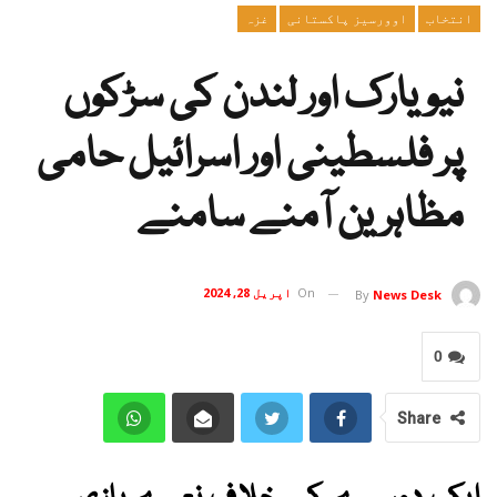
انتخاب
اوورسیز پاکستانی
غزہ
نیویارک اور لندن کی سڑکوں
پر فلسطینی اور اسرائیل حامی
مظاہرین آمنے سامنے
On
اپریل 28, 2024
By
News Desk
0
Share