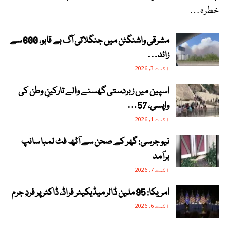
خطرہ…
مشرقی واشنگٹن میں جنگلاتی آگ بے قابو، 600 سے
زائد…
اگست 3, 2026
اسپین میں زبردستی گھسنے والے تارکینِ وطن کی
واپسی، 57…
اگست 1, 2026
نیو جرسی: گھر کے صحن سے آٹھ فٹ لمبا سانپ
برآمد
اگست 7, 2026
امریکا: 95 ملین ڈالر میڈیکیئر فراڈ، ڈاکٹر پر فردِ جرم
اگست 6, 2026