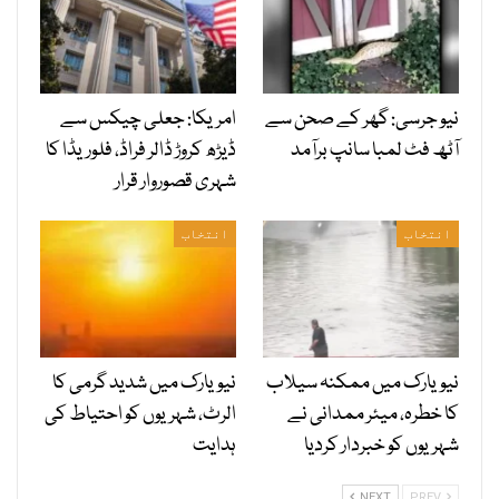
نیو جرسی: گھر کے صحن سے
امریکا: جعلی چیکس سے
آٹھ فٹ لمبا سانپ برآمد
ڈیڑھ کروڑ ڈالر فراڈ، فلوریڈا کا
شہری قصوروار قرار
انتخاب
انتخاب
نیویارک میں ممکنہ سیلاب
نیویارک میں شدید گرمی کا
کا خطرہ، میئر ممدانی نے
الرٹ، شہریوں کو احتیاط کی
شہریوں کو خبردار کردیا
ہدایت
NEXT
PREV