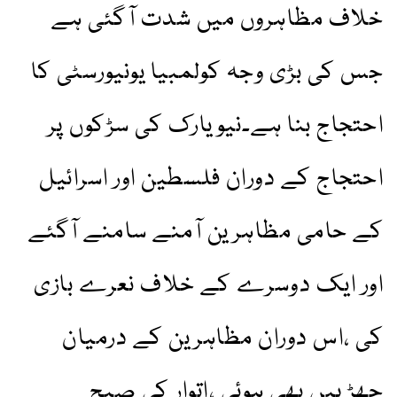
خلاف مظاہروں میں شدت آگئی ہے
جس کی بڑی وجہ کولمبیا یونیورسٹی کا
احتجاج بنا ہے۔نیویارک کی سڑکوں پر
احتجاج کے دوران فلسطین اور اسرائیل
کے حامی مظاہرین آمنے سامنے آگئے
اور ایک دوسرے کے خلاف نعرے بازی
کی ،اس دوران مظاہرین کے درمیان
جھڑپیں بھی ہوئی ،اتوار کی صبح