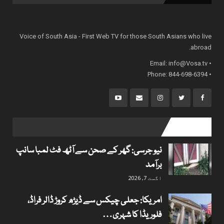
Voice of South Asia - First Web TV for those South Asians who live
abroad.
info@Vosa.tv
• Email:
• Phone: 844-698-6394
popular posts
نیو جرسی: گھر کے صحن سے آٹھ فٹ لمبا سانپ
برآمد
اگست 7, 2026
امریکا: جعلی چیکس سے ڈیڑھ کروڑ ڈالر فراڈ،
فلوریڈا کا شہری…