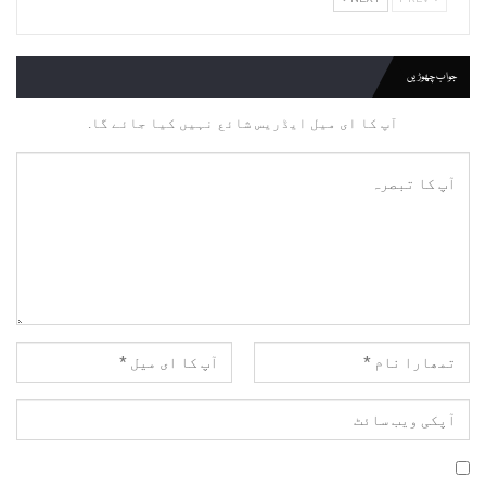
جواب چھوڑیں
آپ کا ای میل ایڈریس شائع نہیں کیا جائے گا.