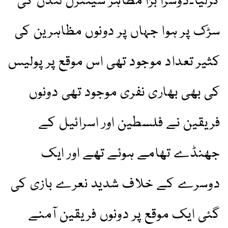
کرلیا۔دوسرا بڑا مظاہر سینٹرل لندن کی
سڑک پر ہوا جہاں پر دونوں مظاہرین کی
کثیر تعداد موجود تھی اس موقع پر پولیس
کی بھی بھاری نفری موجود تھی دونوں
فریقین نے فلسطین اور اسرائیل کے
جھنڈے تھامے ہوئے تھے اور ایک
دوسرے کے خلاف شدید نعرے بازی کی
گئی ایک موقع پر دونوں فریقین آمنے