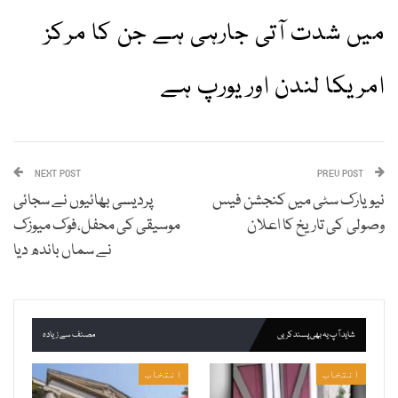
میں شدت آتی جارہی ہے جن کا مرکز
امریکا لندن اور یورپ ہے
NEXT POST
PREV POST
نیویارک سٹی میں کنجشن فیس
پردیسی بھائیوں نے سجائی
وصولی کی تاریخ کا اعلان
موسیقی کی محفل،فوک میوزک
نے سماں باندھ دیا
شاید آپ یہ بھی پسند کریں
مصنف سے زیادہ
انتخاب
انتخاب