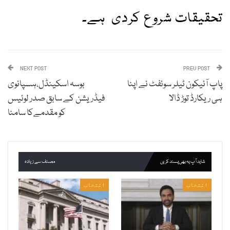
تحقیقات شروع کردی ہے۔
NEXT POST
PREV POST
پاپ آئیکون ٹیلر سوئفٹ نے اپنا
بوسہ اسکینڈل،ہسپانوی
ہی ریکارڈ توڑ ڈالا
فیڈریشن کے سابق صدر لوئیس
کو مقدمےکا سامنا
شاید آپ یہ بھی پسند کریں
مصنف سے زیادہ
انتخاب
انتخاب