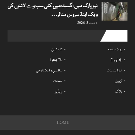
نیویارک میں اگست میں کئی سب وے لائنوں کی
ویک اینڈ سروس متاثر…
اگست 8, 2026
Useful links
پہلا صفحہ
تازہ ترین
Live TV
English
انٹرٹینمنٹ
سائنس و ٹیکنالوجی
کھیل
صحت
بلاگ
ویڈیوز
HOME