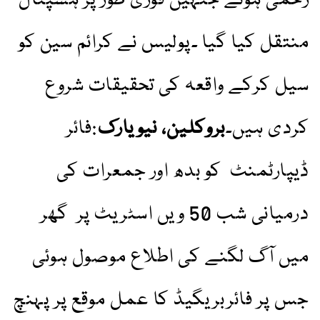
زخمی ہوئے جنہیں فوری طور پر ہسپتال
منتقل کیا گیا ۔پولیس نے کرائم سین کو
سیل کرکے واقعہ کی تحقیقات شروع
کردی ہیں۔
بروکلین، نیویارک
:فائر
ڈیپارٹمنٹ کو بدھ اور جمعرات کی
درمیانی شب 50 ویں اسٹریٹ پر گھر
میں آگ لگنے کی اطلاع موصول ہوئی
جس پر فائربریگیڈ کا عمل موقع پر پہنچ