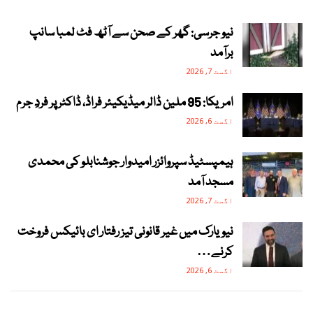
نیو جرسی: گھر کے صحن سے آٹھ فٹ لمبا سانپ
برآمد
اگست 7, 2026
امریکا: 95 ملین ڈالر میڈیکیئر فراڈ، ڈاکٹر پر فردِ جرم
اگست 6, 2026
ہیمپسٹیڈ سپروائزر امیدوار جوشنابلو کی محمدی
مسجد آمد
اگست 7, 2026
نیویارک میں غیر قانونی تیز رفتار ای بائیکس فروخت
کرنے…
اگست 6, 2026