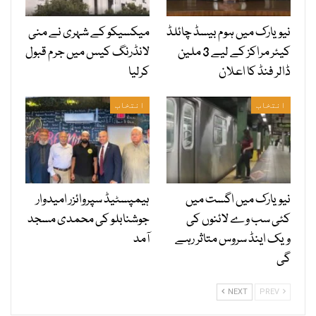
نیویارک میں ہوم بیسڈ چائلڈ
میکسیکو کے شہری نے منی
کیئر مراکز کے لیے 3 ملین
لانڈرنگ کیس میں جرم قبول
ڈالر فنڈ کا اعلان
کرلیا
انتخاب
انتخاب
نیویارک میں اگست میں
ہیمپسٹیڈ سپروائزر امیدوار
کئی سب وے لائنوں کی
جوشنابلو کی محمدی مسجد
ویک اینڈ سروس متاثر رہے
آمد
گی
NEXT
PREV