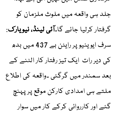
جلد ہی واقعہ میں ملوث ملزمان کو
گرفتار کرلیا جائے گا۔
آئی لینڈ، نیویارک
:
سرف ایوینیو پر رایٹن بے 437 میں بدھ
کی دیر رات ایک تیز رفتار کار الٹنے کے
بعد سمندر میں گرگئی ۔واقعہ کی اطلاع
ملتے ہی امدادی کارکن موقع پر پہنچ
گئے اور کارروائی کرکے کار میں سوار