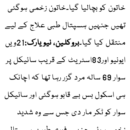
خاتون کو بچالیا گیا۔خاتون زخمی ہوگئی
تھیں جنہیں ہسپتال طبی علاج کے لیے
منتقل کیا گیا۔
بروکلین، نیو یارک:
21ویں
ایونیو اور83اسٹریٹ کے قریب سائیکل پر
سوار 69 سالہ مرد گزر رہا تھا کہ اچانک
ہی اسکول بس بے قابو ہوگئی اور سائیکل
سوار کو ٹکر مار دی جس سے وہ شدید