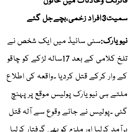
فائرنگ وحادثات میں خاتون
سمیت3افراد زخمی،بچےجل گئے
نیویارک:
سنی سائیڈ میں ایک شخص نے
تلخ کلامی کے بعد 17سالہ لڑکے کو چاقو
کے وار کرکے قتل کردیا ۔واقعہ کی اطلاع
ملتے ہی نیویارک پولیس موقع پر پہنچ
گئی ۔پولیس نے جائے وقوع سے آلہ قتل
برآمد کرلیا اور ملزم کو بھی گرفتار کرلیا