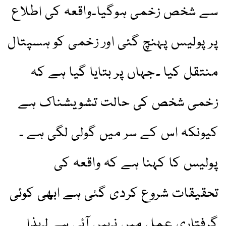
سے شخص زخمی ہوگیا۔واقعہ کی اطلاع
پر پولیس پہنچ گئی اور زخمی کو ہسپتال
منتقل کیا ۔جہاں پر بتایا گیا ہے کہ
زخمی شخص کی حالت تشویشناک ہے
کیونکہ اس کے سر میں گولی لگی ہے ۔
پولیس کا کہنا ہے کہ واقعہ کی
تحقیقات شروع کردی گئی ہے ابھی کوئی
گرفتاری عمل میں نہیں آئی ہے لہذا