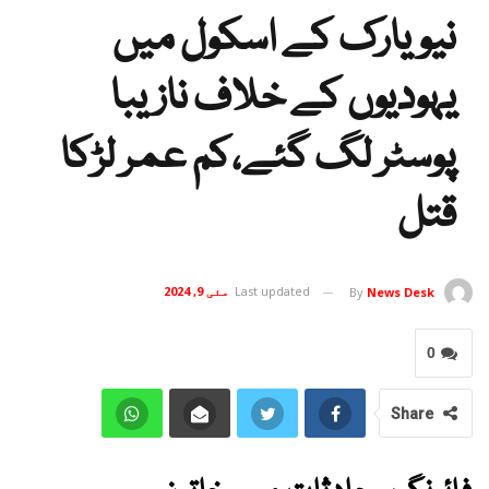
نیویارک کے اسکول میں
یہودیوں کے خلاف نازیبا
پوسٹر لگ گئے،کم عمر لڑکا
قتل
Last updated
مئی 9, 2024
By
News Desk
0
Share