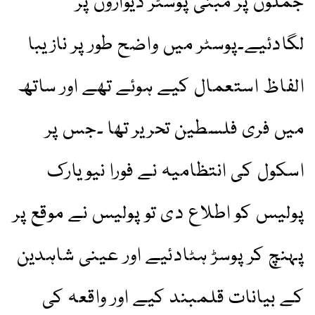
جملوں پر مبنی پوسٹر دیواروں پر
لگادئیے۔پوسٹر میں واضح طور پر نازیبا
الفاظ استعمال کیے ہوئے تھے اور ساتھ
میں فری فلسطین تحریر تھا ۔جس پر
اسکول کی انتظامیہ نے فورا نیویارک
پولیس کو اطلاع دی تو پولیس نے موقع پر
پہنچ کر پوسڑ ہٹادئیے اور عینی شاہدین
کے بیانات قلمبند کیے اور واقعہ کی