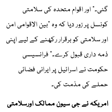
گئی۔” اور اقوام متحدہ کی سلامتی
کونسل پر زور دیا کہ وہ "بین الاقوامی امن
اور سلامتی کو برقرار رکھنے کے لیے اپنی
ذمہ داری قبول کرے۔” فرانسیسی
حکومت نے اسرائیل پر ایرانی فضائی
حملے کی مذمت کی۔
امریکہ نے جی سیون ممالک اورسلامتی