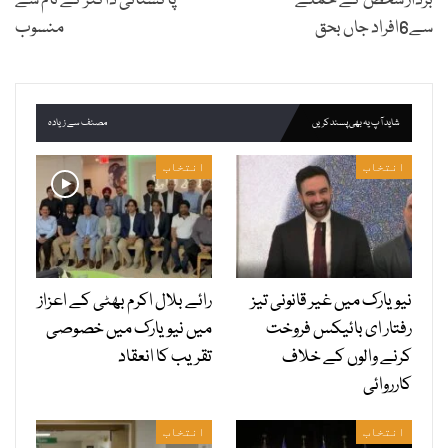
بردار شخص کے حملے
پاکستانی ڈاکٹر کے نام سے
سے6افراد جاں بحق
منسوب
شاید آپ یہ بھی پسند کریں
مصنف سے زیادہ
انتخاب
انتخاب
نیویارک میں غیر قانونی تیز
رائے بلال اکرم بھٹی کے اعزاز
رفتار ای بائیکس فروخت
میں نیویارک میں خصوصی
کرنے والوں کے خلاف
تقریب کا انعقاد
کارروائی
انتخاب
انتخاب