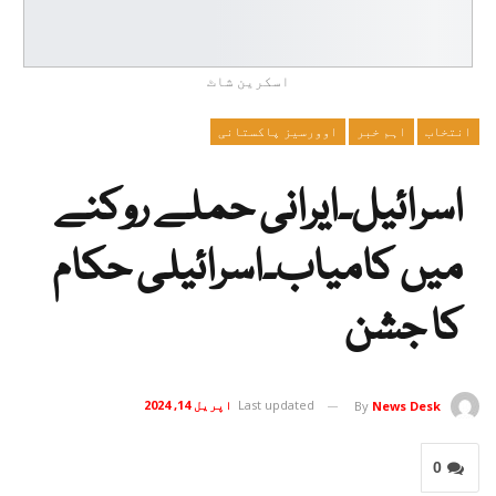
اسکرین شاٹ
انتخاب
اہم خبر
اوورسیز پاکستانی
اسرائیل۔ایرانی حملے روکنے
میں کامیاب۔اسرائیلی حکام
کا جشن
Last updated
اپریل 14, 2024
By
News Desk
0