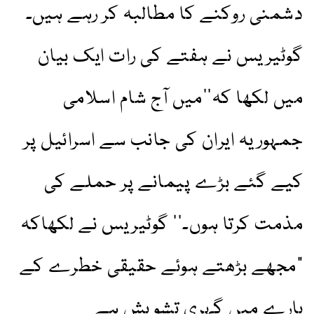
دشمنی روکنے کا مطالبہ کر رہے ہیں۔
گوٹیریس نے ہفتے کی رات ایک بیان
میں لکھا کہ’’میں آج شام اسلامی
جمہوریہ ایران کی جانب سے اسرائیل پر
کیے گئے بڑے پیمانے پر حملے کی
مذمت کرتا ہوں۔‘‘ گوٹیریس نے لکھاکہ
"مجھے بڑھتے ہوئے حقیقی خطرے کے
بارے میں گہری تشویش ہے