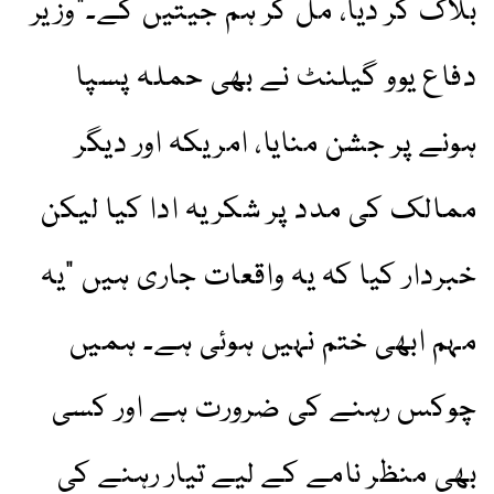
بلاک کر دیا، مل کر ہم جیتیں گے۔”وزیر
دفاع یوو گیلنٹ نے بھی حملہ پسپا
ہونے پر جشن منایا، امریکہ اور دیگر
ممالک کی مدد پر شکریہ ادا کیا لیکن
خبردار کیا کہ یہ واقعات جاری ہیں "یہ
مہم ابھی ختم نہیں ہوئی ہے۔ ہمیں
چوکس رہنے کی ضرورت ہے اور کسی
بھی منظر نامے کے لیے تیار رہنے کی