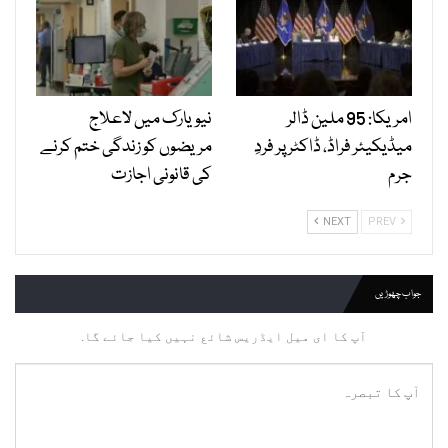
امریکا: 95 ملین ڈالر
نیویارک میں لاعلاج
میڈیکیئر فراڈ، ڈاکٹر پر فردِ
مریضوں کو زندگی ختم کرنے
جرم
کی قانونی اجازت
NEXT
PREV
جواب چھوڑیں
آپ کا ای میل ایڈریس شائع نہیں کیا جائے گا.