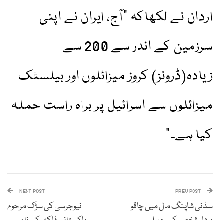
اردان نے لکھاکہ "آج، ایران نے اپنی
سرزمین کے اندر سے 200 سے
زیادہ(ڈرونز) کروز میزائلوں اور بیلسٹک
میزائلوں سے اسرائیل پر براہ راست حملہ
کیا ہے۔”
NEXT POST
PREV POST
سڈنی شاپنگ مال میں چاقو
نیوجرسی کی سڑک مرحوم