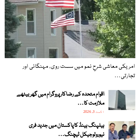
امریکی معاشی شرحِ نمو میں سست روی، مہنگائی اور
تجارتی…
اقوام متحدہ کے رضاکار پروگرام میں گھر بیٹھے
ملازمت کا…
اگست 3, 2026
ہیلپنگ ہینڈ کا پاکستان میں جدید فری
نیورولوجیکل ٹیچنگ…