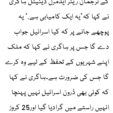
کے ترجمان ریئر ایڈمرل ڈینیئل ہاگری
نے کہا کہ”یہ ایک کامیابی ہے.” یہ
پوچھے جانے پر کہ کیا اسرائیل جواب
دے گا جس پر ہاگری نے کہا کہ ملک
اپنے شہریوں کے تحفظ کے لیے وہ کرے
گا جس کی ضرورت ہے۔ہاگری نے کہا
کہ کوئی بھی ڈرون اسرائیل نہیں پہنچا
انہیں راستے میں گرادیا گیا اور25 کروز