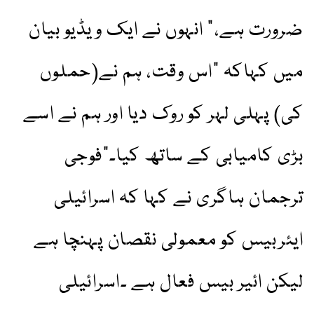
ضرورت ہے،” انہوں نے ایک ویڈیو بیان
میں کہاکہ "اس وقت، ہم نے(حملوں
کی) پہلی لہر کو روک دیا اور ہم نے اسے
بڑی کامیابی کے ساتھ کیا۔”فوجی
ترجمان ہاگری نے کہا کہ اسرائیلی
ایئربیس کو معمولی نقصان پہنچا ہے
لیکن ائیر بیس فعال ہے ۔اسرائیلی