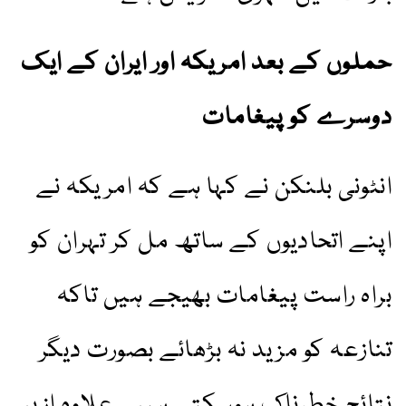
حملوں کے بعد امریکہ اور ایران کے ایک
دوسرے کو پیغامات
انٹونی بلنکن نے کہا ہے کہ امریکہ نے
اپنے اتحادیوں کے ساتھ مل کر تہران کو
براہ راست پیغامات بھیجے ہیں تاکہ
تنازعہ کو مزید نہ بڑھائے بصورت دیگر
نتائج خطرناک ہوسکتے ہیں ۔علاوہ ازیں