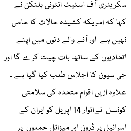
سکریٹری آف اسٹیٹ انٹونی بلنکن نے
کہا کہ امریکہ کشیدہ حالات کا حامی
نہیں ہے اور آنے والے دنوں میں اپنے
اتحادیوں کے ساتھ بات چیت کرے گا اور
جی سیون کا اجلاس طلب کیا گیا ہے ۔
علاوہ ازیں اقوام متحدہ کی سلامتی
کونسل نےاتوار 14 اپریل کو ایران کے
اسرائیل پر ڈرون اور میزائل حملوں پر