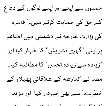
حملوں سے اپنے اور اپنے لوگوں کے دفاع
کے حق کی حمایت کرتے ہیں۔” قاہرہ
کی وزارت خارجہ نے دشمنی میں اضافے
پر اپنی "گہری تشویش” کا اظہار کیا اور
"زیادہ سے زیادہ تحمل” کا مطالبہ کیا۔
مصر نے "تنازعہ کے علاقائی پھیلاؤ کے
خطرے” سے بھی خبردار کیا اور مزید