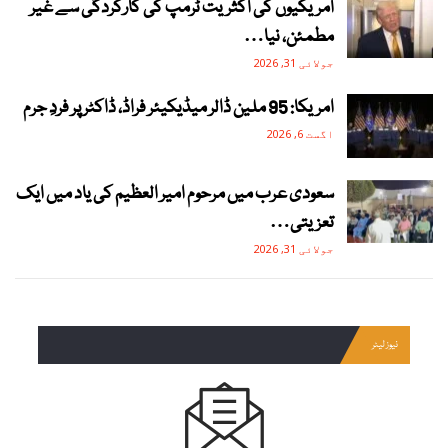
امریکیوں کی اکثریت ٹرمپ کی کارکردگی سے غیر
مطمئن، نیا…
جولائی 31, 2026
امریکا: 95 ملین ڈالر میڈیکیئر فراڈ، ڈاکٹر پر فردِ جرم
اگست 6, 2026
سعودی عرب میں مرحوم امیر العظیم کی یاد میں ایک
تعزیتی…
جولائی 31, 2026
نیوز لیٹر