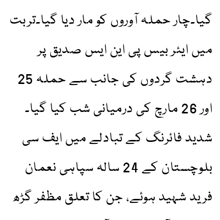
گیا۔چار حملہ آوروں کو مار دیا گیا۔تربت
میں ایئر بیس پی این ایس صدیق پر
دہشت گردوں کی جانب سے حملہ 25
اور 26 مارچ کی درمیانی شب کیا گیا۔
شدید فائرنگ کے تبادلے میں ایف سی
بلوچستان کے 24 سالہ سپاہی نعمان
فرید شہید ہوئے، جن کا تعلق مظفر گڑھ