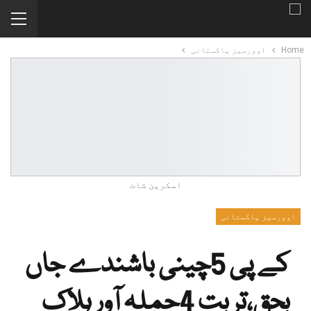
Home
اوورسیز پاکستانی
اسکرین شاٹ
اوورسیز پاکستانی
کے پی 5چینی باشندے جاں
بحق،تربت 4حملہ آور ہلاک