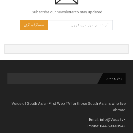
Subscribe our newsletter to stay updated.
سبسکرائب کریں
ہمارے متعلق
Voice of South Asia - First Web TV for those South Asians who live
abroad.
info@Vosa.tv
• Email:
• Phone: 844-698-6394