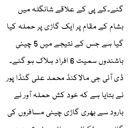
گئے۔کے پی کے علاقے شانگلہ میں
بشام کے مقام پر ایک گاڑی پر حملہ کیا
گیا ہے جس کے نتیجے میں 5 چینی
باشندوں سمیت 6 افراد ہلاک ہو گئے۔
ڈی آئی جی مالاکنڈ محمد علی گنڈا پور
نے بتایا ہے کہ خود کش حملہ آور نے
بارود سے بھری گاڑی چینی مسافروں کی