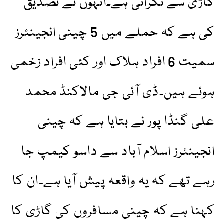
گاڑی سے ٹکرائی ہے۔انہوں نے تصدیق
کی ہے کہ حملے میں 5 چینی انجینئرز
سمیت 6 افراد ہلاک اور کئی افراد زخمی
ہوئے ہیں۔ڈی آئی جی مالاکنڈ محمد
علی گنڈا پور نے بتایا ہے کہ چینی
انجینئرز اسلام آباد سے داسو کیمپ جا
رہے تھے کہ یہ واقعہ پیش آیا ہے۔ان کا
کہنا ہے کہ چینی مسافروں کی گاڑی کا