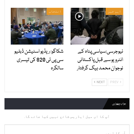
اہم خبر
انتخاب
نیوجرسی:سیاسی پناہ کے
شکاگو: ریڈیو اسٹیشن ڈبلیو
انٹرویو سے قبل پاکستانی
سی پی ٹی 820 کی تیسری
نوجوان محمد بیگ گرفتار
سالگرہ
NEXT
PREV
جواب چھوڑیں
آپ کا ای میل ایڈریس شائع نہیں کیا جائے گا.