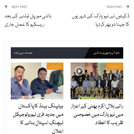
NEXT POST
PREV POST
ڈکیتوں نے نیویارک کے شہریوں
بالٹی مور پل ٹوٹنے کے بعد
کا جینا دو بھر کردیا
ریسکیو کا عمل جاری
شاید آپ یہ بھی پسند کریں
مصنف سے زیادہ
انتخاب
انتخاب
رائے بلال اکرم بھٹی کے اعزاز
ہیلپنگ ہینڈ کا پاکستان
میں نیویارک میں خصوصی
میں جدید فری نیورولوجیکل
تقریب کا انعقاد
ٹیچنگ اسپتال بنانے کا
اعلان