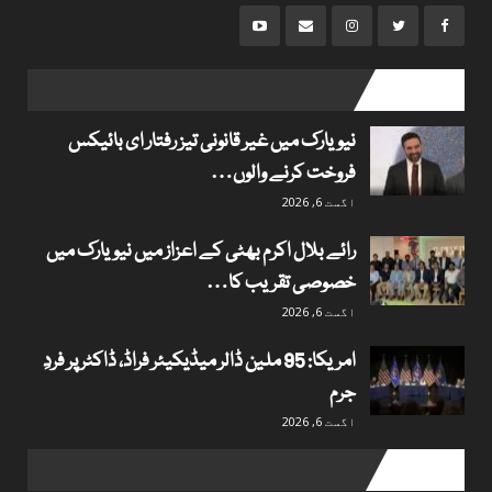
popular posts
نیویارک میں غیر قانونی تیز رفتار ای بائیکس
فروخت کرنے والوں…
اگست 6, 2026
رائے بلال اکرم بھٹی کے اعزاز میں نیویارک میں
خصوصی تقریب کا…
اگست 6, 2026
امریکا: 95 ملین ڈالر میڈیکیئر فراڈ، ڈاکٹر پر فردِ
جرم
اگست 6, 2026
Useful links