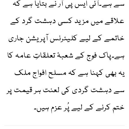
سے ہے۔آئی ایس پی آر نے بتایا ہے کہ
علاقے میں مزید کسی دہشت گرد کے
خاتمے کے لیے کلیئرنس آپریشن جاری
ہے۔پاک فوج کے شعبۂ تعلقاتِ عامہ کا
یہ بھی کہنا ہے کہ مسلح افواج ملک
سے دہشت گردی کی لعنت ہر قیمت پر
ختم کرنے کے لیے پُر عزم ہیں۔