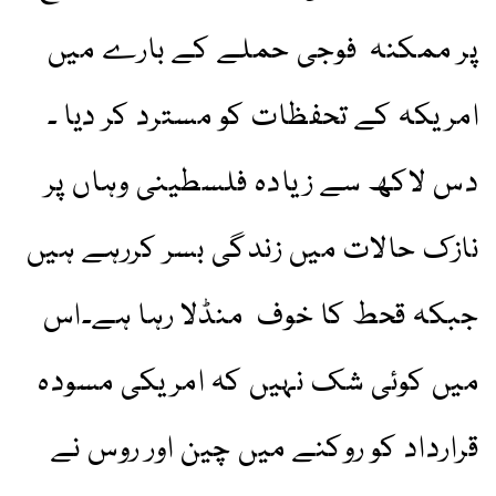
پر ممکنہ فوجی حملے کے بارے میں
امریکہ کے تحفظات کو مسترد کر دیا ۔
دس لاکھ سے زیادہ فلسطینی وہاں پر
نازک حالات میں زندگی بسر کررہے ہیں
جبکہ قحط کا خوف منڈلا رہا ہے۔اس
میں کوئی شک نہیں کہ امریکی مسودہ
قرارداد کو روکنے میں چین اور روس نے