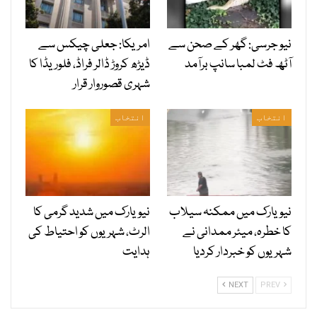
نیو جرسی: گھر کے صحن سے
امریکا: جعلی چیکس سے
آٹھ فٹ لمبا سانپ برآمد
ڈیڑھ کروڑ ڈالر فراڈ، فلوریڈا کا
شہری قصوروار قرار
انتخاب
انتخاب
نیویارک میں ممکنہ سیلاب
نیویارک میں شدید گرمی کا
کا خطرہ، میئر ممدانی نے
الرٹ، شہریوں کو احتیاط کی
شہریوں کو خبردار کردیا
ہدایت
NEXT
PREV