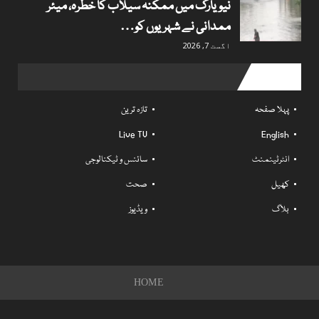
نیویارک میں ممکنہ سیلاب کا خطرہ، میئر
ممدانی نے شہریوں کو…
اگست 7, 2026
Useful links
پہلا صفحہ
تازہ ترین
Live TV
English
انٹرٹینمنٹ
سائنس و ٹیکنالوجی
کھیل
صحت
بلاگ
ویڈیوز
HOME