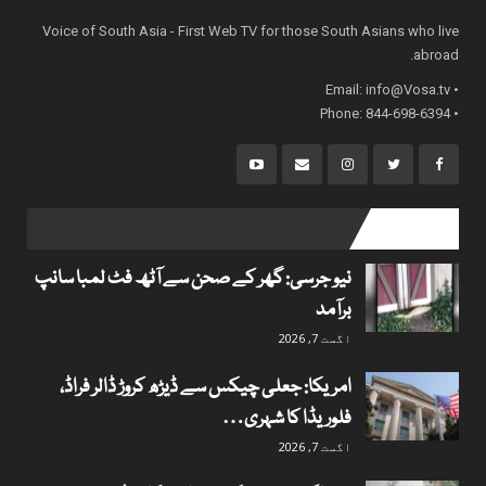
Voice of South Asia - First Web TV for those South Asians who live
abroad.
info@Vosa.tv
• Email:
• Phone: 844-698-6394
popular posts
نیو جرسی: گھر کے صحن سے آٹھ فٹ لمبا سانپ
برآمد
اگست 7, 2026
امریکا: جعلی چیکس سے ڈیڑھ کروڑ ڈالر فراڈ،
فلوریڈا کا شہری…
اگست 7, 2026