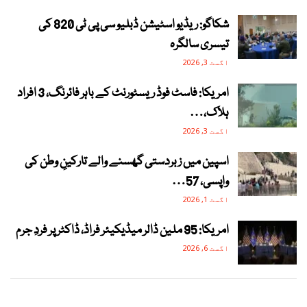
شکاگو: ریڈیو اسٹیشن ڈبلیو سی پی ٹی 820 کی
تیسری سالگرہ
اگست 3, 2026
امریکا: فاسٹ فوڈ ریسٹورنٹ کے باہر فائرنگ، 3 افراد
ہلاک،…
اگست 3, 2026
اسپین میں زبردستی گھسنے والے تارکینِ وطن کی
واپسی، 57…
اگست 1, 2026
امریکا: 95 ملین ڈالر میڈیکیئر فراڈ، ڈاکٹر پر فردِ جرم
اگست 6, 2026