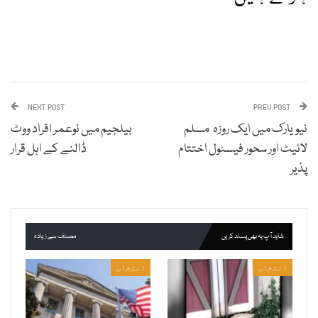
NEXT POST
PREV POST
نیویارک میں ایک روزہ مسلم
بیلجیم میں نوعمر افراد ووٹ
لائیٹ اور سحور فیسٹول اختتام
ڈالنے کے اہل قرار
پذیر
شاید آپ یہ بھی پسند کریں
مصنف سے زیادہ
انتخاب
انتخاب