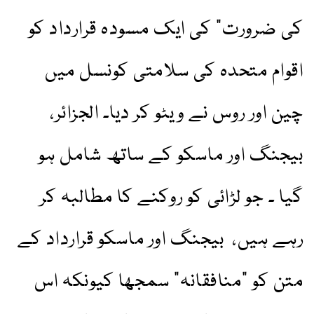
کی ضرورت” کی ایک مسودہ قرارداد کو
اقوام متحدہ کی سلامتی کونسل میں
چین اور روس نے ویٹو کر دیا۔ الجزائر،
بیجنگ اور ماسکو کے ساتھ شامل ہو
گیا ۔ جو لڑائی کو روکنے کا مطالبہ کر
رہے ہیں، بیجنگ اور ماسکو قرارداد کے
متن کو "منافقانہ” سمجھا کیونکہ اس