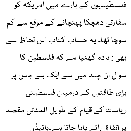
فلسطینیوں کے بارے میں امریکہ کو
سفارتی دھچکا پہنچانے کے موقع سے کم
سوچا تھا۔ یہ حساب کتاب اس لحاظ سے
بھی زیادہ گھٹیا ہے کہ فلسطین کا
سوال ان چند میں سے ایک ہے جس پر
بڑی طاقتوں کے درمیان فلسطینی
ریاست کے قیام کے طویل المدتی مقصد
پر اتفاق رائے پایا جاتا ہے۔بائیڈن