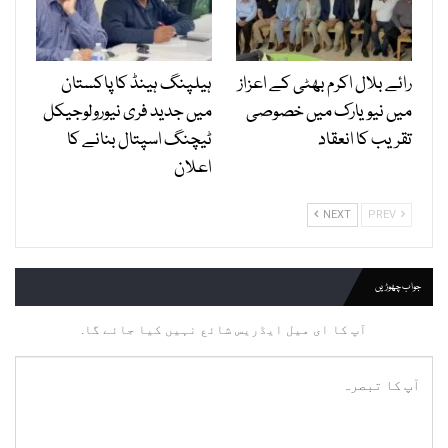
رائے بلال اکرم بھٹی کے اعزاز
ہیلپنگ ہینڈ کا پاکستان
میں نیویارک میں خصوصی
میں جدید فری نیورولوجیکل
تقریب کا انعقاد
ٹیچنگ اسپتال بنانے کا
اعلان
NEXT
PREV
جواب چھوڑیں
آپ کا ای میل ایڈریس شائع نہیں کیا جائے گا.