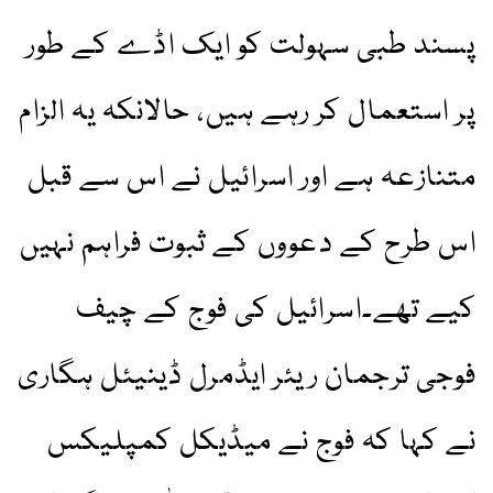
پسند طبی سہولت کو ایک اڈے کے طور
پر استعمال کر رہے ہیں، حالانکہ یہ الزام
متنازعہ ہے اور اسرائیل نے اس سے قبل
اس طرح کے دعووں کے ثبوت فراہم نہیں
کیے تھے۔اسرائیل کی فوج کے چیف
فوجی ترجمان ریئر ایڈمرل ڈینیئل ہگاری
نے کہا کہ فوج نے میڈیکل کمپلیکس