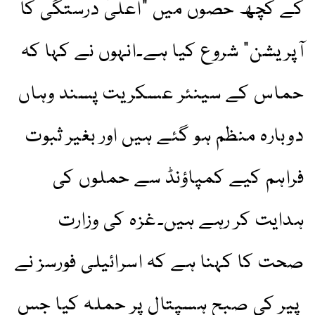
کے کچھ حصوں میں "اعلیٰ درستگی کا
آپریشن” شروع کیا ہے۔انہوں نے کہا کہ
حماس کے سینئر عسکریت پسند وہاں
دوبارہ منظم ہو گئے ہیں اور بغیر ثبوت
فراہم کیے کمپاؤنڈ سے حملوں کی
ہدایت کر رہے ہیں۔غزہ کی وزارت
صحت کا کہنا ہے کہ اسرائیلی فورسز نے
پیر کی صبح ہسپتال پر حملہ کیا جس