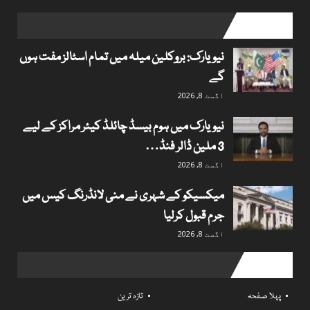
popular posts
نیویارک: بروکلین میلہ میں تمام اسٹالز مفت ہوں
گے
اگست 8, 2026
نیویارک میں ہوم بیسڈ چائلڈ کیئر مراکز کے لیے
3 ملین ڈالر فنڈ…
اگست 8, 2026
میکسیکو کے شہری نے منی لانڈرنگ کیس میں
جرم قبول کرلیا
اگست 8, 2026
Useful links
پہلا صفحہ
تازہ ترین