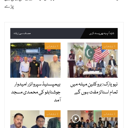
پڑے
شاید آپ یہ بھی پسند کریں
مصنف سے زیادہ
انتخاب
انتخاب
نیویارک: بروکلین میلہ میں
ہیمپسٹیڈ سپروائزر امیدوار
تمام اسٹالز مفت ہوں گے
جوشنابلو کی محمدی مسجد
آمد
انتخاب
انتخاب