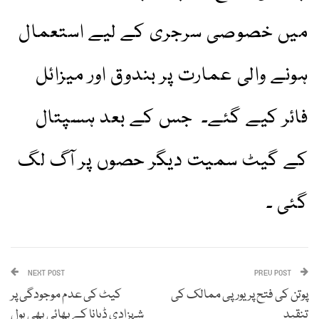
میں خصوصی سرجری کے لیے استعمال
ہونے والی عمارت پر بندوق اور میزائل
فائر کیے گئے۔ جس کے بعد ہسپتال
کے گیٹ سمیت دیگر حصوں پر آگ لگ
گئی ۔
NEXT POST
PREV POST
پوتن کی فتح پر یورپی ممالک کی
کیٹ کی عدم موجودگی پر
تنقید
شہزادی ڈیانا کے بھائی بھی بول