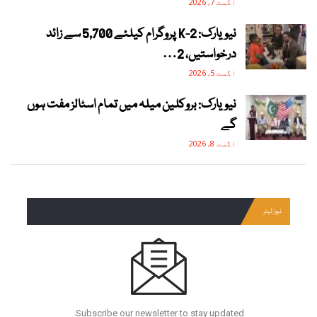
اگست 7, 2026
نیویارک: 2-K پروگرام کیلئے 5,700 سے زائد
درخواستیں، 2…
اگست 5, 2026
نیویارک: بروکلین میلہ میں تمام اسٹالز مفت ہوں
گے
اگست 8, 2026
نیوز لیٹر
Subscribe our newsletter to stay updated.