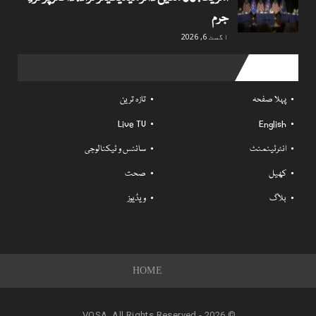
جرم
اگست 6, 2026
Useful links
پہلا صفحہ
تازہ ترین
Live TV
English
انٹرٹینمنٹ
سائنس و ٹیکنالوجی
کھیل
صحت
بلاگ
ویڈیوز
HOME
© 2026 - VOSA. All Rights Reserved.