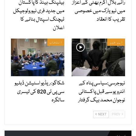
رائے بلال اکرم بھٹی کے اعزاز
ہیلپنگ ہینڈ کا پاکستان
میں نیویارک میں خصوصی
میں جدید فری نیورولوجیکل
تقریب کا انعقاد
ٹیچنگ اسپتال بنانے کا
اعلان
اہم خبر
انتخاب
نیوجرسی:سیاسی پناہ کے
شکاگو: ریڈیو اسٹیشن ڈبلیو
انٹرویو سے قبل پاکستانی
سی پی ٹی 820 کی تیسری
نوجوان محمد بیگ گرفتار
سالگرہ
NEXT
PREV