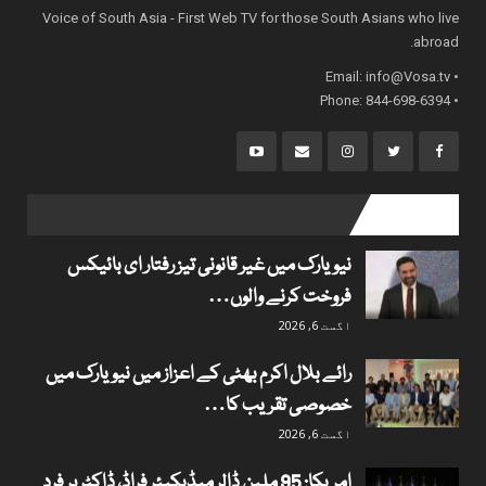
Voice of South Asia - First Web TV for those South Asians who live
abroad.
info@Vosa.tv
• Email:
• Phone: 844-698-6394
popular posts
نیویارک میں غیر قانونی تیز رفتار ای بائیکس
فروخت کرنے والوں…
اگست 6, 2026
رائے بلال اکرم بھٹی کے اعزاز میں نیویارک میں
خصوصی تقریب کا…
اگست 6, 2026
امریکا: 95 ملین ڈالر میڈیکیئر فراڈ، ڈاکٹر پر فردِ