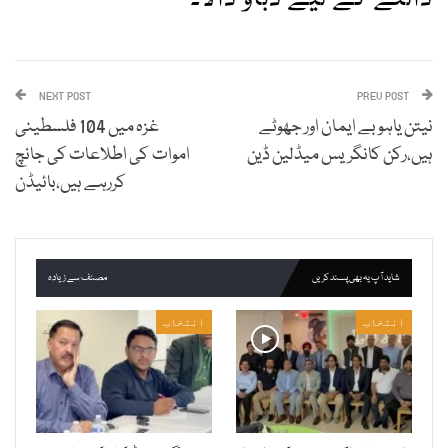
NEXT POST
PREV POST
نیتن یاہو بے ایمان اور جھوٹے
غزہ میں 104 فلسطینی
ہیں،رکن کانگریس میڈلین ڈین
اموات کی اطلاعات کی جانچ
کررہے ہیں،بائیڈن
شاید آپ یہ بھی پسند کریں
مصنف سے زیادہ
انتخاب
انتخاب