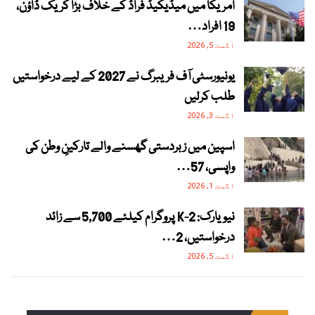
امریکا میں میڈیکیڈ فراڈ کے خلاف بڑا کریک ڈاؤن،
19 افراد…
اگست 5, 2026
یونیورسٹی آف فریبرگ نے 2027 کے لیے درخواستیں
طلب کرلیں
اگست 3, 2026
اسپین میں زبردستی گھسنے والے تارکینِ وطن کی
واپسی، 57…
اگست 1, 2026
نیویارک: 2-K پروگرام کیلئے 5,700 سے زائد
درخواستیں، 2…
اگست 5, 2026