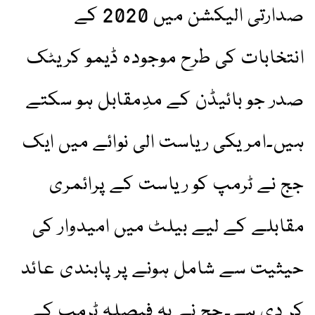
صدارتی الیکشن میں 2020 کے
انتخابات کی طرح موجودہ ڈیمو کریٹک
صدر جو بائیڈن کے مدِمقابل ہو سکتے
ہیں۔امریکی ریاست الی نوائے میں ایک
جج نے ٹرمپ کو ریاست کے پرائمری
مقابلے کے لیے بیلٹ میں امیدوار کی
حیثیت سے شامل ہونے پر پابندی عائد
کر دی ہے۔جج نے یہ فیصلہ ٹرمپ کے