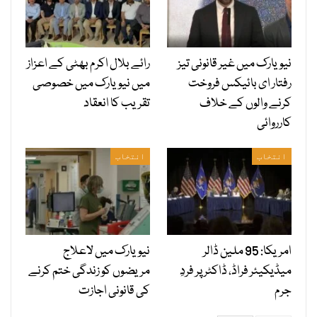
نیویارک میں غیر قانونی تیز
رائے بلال اکرم بھٹی کے اعزاز
رفتار ای بائیکس فروخت
میں نیویارک میں خصوصی
کرنے والوں کے خلاف
تقریب کا انعقاد
کارروائی
انتخاب
انتخاب
امریکا: 95 ملین ڈالر
نیویارک میں لاعلاج
میڈیکیئر فراڈ، ڈاکٹر پر فردِ
مریضوں کو زندگی ختم کرنے
جرم
کی قانونی اجازت