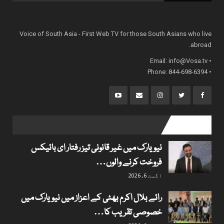
Voice of South Asia - First Web TV for those South Asians who live
abroad.
info@Vosa.tv
• Email:
• Phone: 844-698-6394
popular posts
نیویارک میں غیر قانونی تیز رفتار ای بائیکس
فروخت کرنے والوں…
اگست 6, 2026
رائے بلال اکرم بھٹی کے اعزاز میں نیویارک میں
خصوصی تقریب کا…