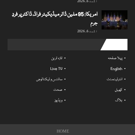
اگست 6, 2026
امریکا: 95 ملین ڈالر میڈیکیئر فراڈ، ڈاکٹر پر فردِ
جرم
اگست 6, 2026
Useful links
پہلا صفحہ
تازہ ترین
Live TV
English
انٹرٹینمنٹ
سائنس و ٹیکنالوجی
کھیل
صحت
بلاگ
ویڈیوز
HOME