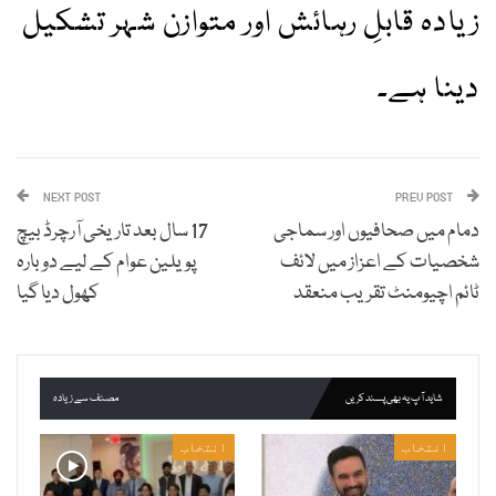
زیادہ قابلِ رہائش اور متوازن شہر تشکیل
دینا ہے۔
NEXT POST
PREV POST
دمام میں صحافیوں اور سماجی
17 سال بعد تاریخی آرچرڈ بیچ
شخصیات کے اعزاز میں لائف
پویلین عوام کے لیے دوبارہ
ٹائم اچیومنٹ تقریب منعقد
کھول دیا گیا
شاید آپ یہ بھی پسند کریں
مصنف سے زیادہ
انتخاب
انتخاب