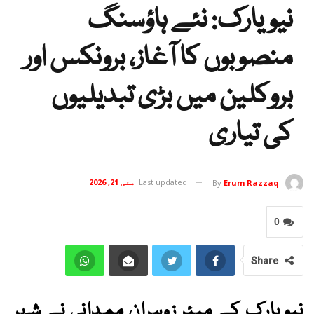
نیویارک: نئے ہاؤسنگ
منصوبوں کا آغاز، برونکس اور
بروکلین میں بڑی تبدیلیوں
کی تیاری
Last updated
مئی 21, 2026
By
Erum Razzaq
0
Share
نیویارک کے میئر زوہران ممدانی نے شہر