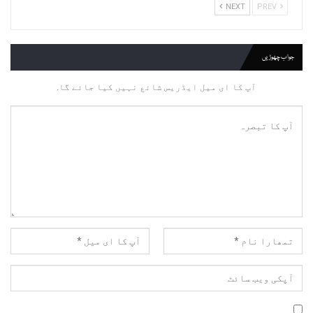
NEXT
PREV
جواب چھوڑیں
آپ کا ای میل ایڈریس شائع نہیں کیا جائے گا.