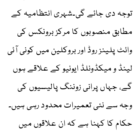
توجہ دی جائے گی۔شہری انتظامیہ کے
مطابق منصوبوں کا مرکز برونکس کی
وائٹ پلینز روڈ اور بروکلین میں کونی آئی
لینڈ و میکڈونلڈ ایونیو کے علاقے ہوں
گے، جہاں پرانی زوننگ پالیسیوں کی
وجہ سے نئی تعمیرات محدود رہی ہیں۔
حکام کا کہنا ہے کہ ان علاقوں میں