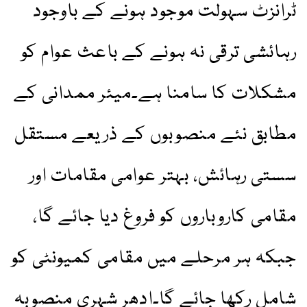
ٹرانزٹ سہولت موجود ہونے کے باوجود
رہائشی ترقی نہ ہونے کے باعث عوام کو
مشکلات کا سامنا ہے۔میئر ممدانی کے
مطابق نئے منصوبوں کے ذریعے مستقل
سستی رہائش، بہتر عوامی مقامات اور
مقامی کاروباروں کو فروغ دیا جائے گا،
جبکہ ہر مرحلے میں مقامی کمیونٹی کو
شامل رکھا جائے گا۔ادھر شہری منصوبہ