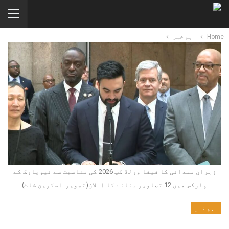
Home
اہم خبر
زہران ممدانی کا فیفا ورلڈ کپ 2026 کی مناسبت سے نیویارک کے
پارکس میں 12 تصاویر بنانے کا اعلان(تصویر: اسکرین شاٹ)
اہم خبر