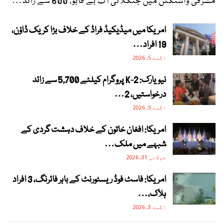
مشرقی واشنگٹن میں جنگلاتی آگ بے قابو، 600 سے زائد…
امریکا میں میڈیکیڈ فراڈ کے خلاف بڑا کریک ڈاؤن،
19 افراد…
اگست 5, 2026
نیویارک: 2-K پروگرام کیلئے 5,700 سے زائد
درخواستیں، 2…
اگست 5, 2026
امریکا: افغان خاتون کے خلاف دہشت گردی کے
شبہے میں ملک…
جولائی 31, 2026
امریکا: فاسٹ فوڈ ریسٹورنٹ کے باہر فائرنگ، 3 افراد
ہلاک،…
اگست 3, 2026