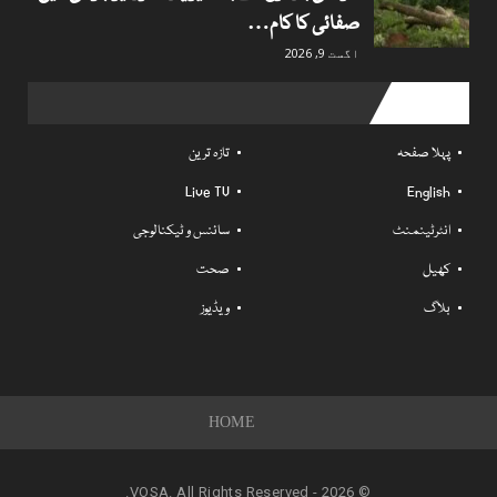
صفائی کا کام…
اگست 9, 2026
Useful links
پہلا صفحہ
تازہ ترین
Live TV
English
انٹرٹینمنٹ
سائنس و ٹیکنالوجی
کھیل
صحت
بلاگ
ویڈیوز
HOME
© 2026 - VOSA. All Rights Reserved.