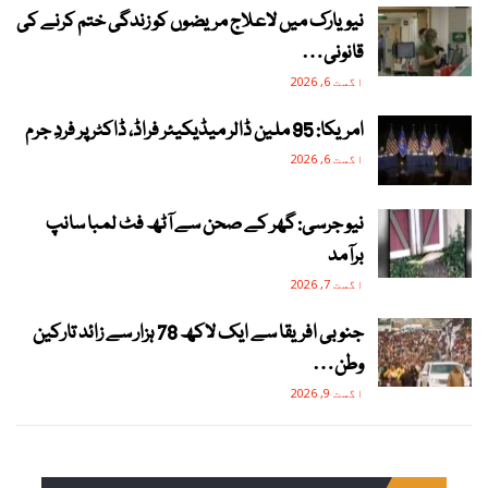
نیویارک میں لاعلاج مریضوں کو زندگی ختم کرنے کی
قانونی…
اگست 6, 2026
امریکا: 95 ملین ڈالر میڈیکیئر فراڈ، ڈاکٹر پر فردِ جرم
اگست 6, 2026
نیو جرسی: گھر کے صحن سے آٹھ فٹ لمبا سانپ
برآمد
اگست 7, 2026
جنوبی افریقا سے ایک لاکھ 78 ہزار سے زائد تارکین
وطن…
اگست 9, 2026