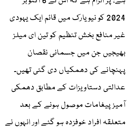
ہے، پر الزام ہے کہ اس نے 6 اکتوبر
2024 کو نیویارک میں قائم ایک یہودی
غیر منافع بخش تنظیم کو تین ای میلز
بھیجیں جن میں جسمانی نقصان
پہنچانے کی دھمکیاں دی گئی تھیں۔
عدالتی دستاویزات کے مطابق دھمکی
آمیز پیغامات موصول ہونے کے بعد
متعلقہ افراد خوفزدہ ہو گئے اور انہوں نے