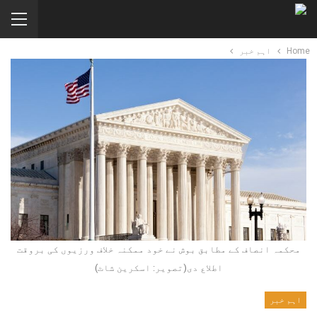
Home
اہم خبر
محکمہ انصاف کے مطابق بوش نے خود ممکنہ خلاف ورزیوں کی بروقت
اطلاع دی(تصویر: اسکرین شاٹ)
اہم خبر