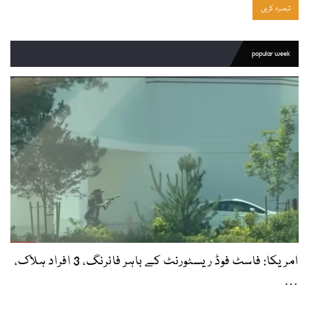
popular week
امریکا: فاسٹ فوڈ ریسٹورنٹ کے باہر فائرنگ، 3 افراد ہلاک،
…