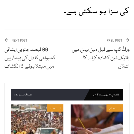
کی سزا ہو سکتی ہے۔
NEXT POST
PREV POST
ورلڈ کپ سے قبل مین ہیٹن میں
60 فیصد جنوبی ایشائی
بائیک لین کشادہ کرنے کا
کمیونٹی کا دل کی بیماریوں
اعلان
میں مبتلا ہونے کا انکشاف
شاید آپ یہ بھی پسند کریں
مصنف سے زیادہ
انتخاب
انتخاب