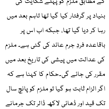
کے مطابق ملزم کو پہلے شکایت کی
بنیاد پر گرفتار کیا گیا تھا تاہم بعد میں
رہا کر دیا گیا تھا، جبکہ اب اس پر
باقاعدہ فردِ جرم عائد کی گئی ہے۔ ملزم
کی عدالت میں پیشی کی تاریخ بعد میں
مقرر کی جائے گی۔حکام کا کہنا ہے کہ
اگر الزام ثابت ہو گیا تو ملزم کو پانچ سال
تک قید اور ڈھائی لاکھ ڈالر تک جرمانے