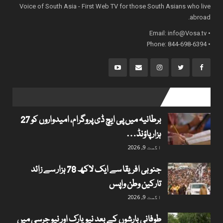
Voice of South Asia - First Web TV for those South Asians who live
abroad.
info@Vosa.tv
• Email:
• Phone: 844-698-6394
popular posts
برطانیہ میں پی ایچ ڈی پروگرام، امیدواروں کو 27
ہزار پاؤنڈ…
اگست 9, 2026
جنوبی افریقا سے ایک لاکھ 78 ہزار سے زائد
تارکین وطن واپس
اگست 9, 2026
طوفانی بارشوں کے بعد نیویارک اور نیو جرسی میں