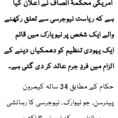
امریکی محکمۂ انصاف نے اعلان کیا
ہے کہ ریاست نیوجرسی سے تعلق رکھنے
والے ایک شخص پر نیویارک میں قائم
ایک یہودی تنظیم کو دھمکیاں دینے کے
الزام میں فردِ جرم عائد کر دی گئی ہے۔
حکام کے مطابق 34 سالہ کیمرون
پیٹرسن، جو نیوارک، نیوجرسی کا رہائشی