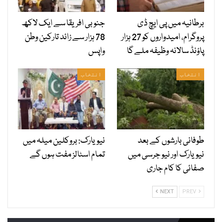
برطانیہ میں پی ایچ ڈی
جنوبی افریقا سے ایک لاکھ
پروگرام، امیدواروں کو 27 ہزار
78 ہزار سے زائد تارکین وطن
پاؤنڈ سالانہ وظیفہ ملے گا
واپس
انتخاب
انتخاب
طوفانی بارشوں کے بعد
نیویارک: بروکلین میلہ میں
نیویارک اور نیو جرسی میں
تمام اسٹالز مفت ہوں گے
صفائی کا کام جاری
NEXT
PREV