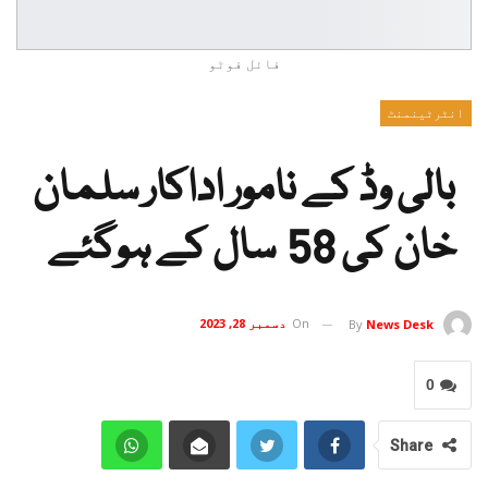
فائل فوٹو
انٹرٹینمنٹ
بالی وڈ کے نامور اداکار سلمان
خان کی 58 سال کے ہوگئے
On
دسمبر 28, 2023
By
News Desk
0
Share