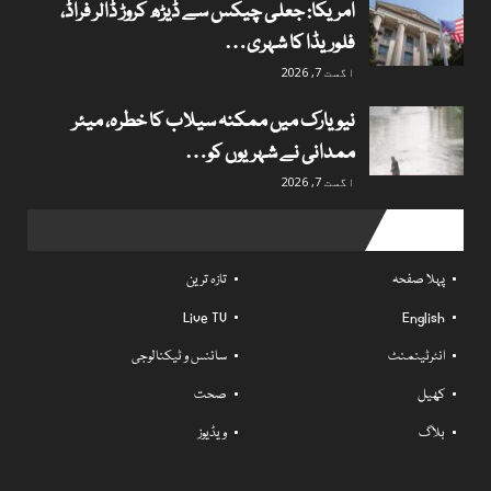
امریکا: جعلی چیکس سے ڈیڑھ کروڑ ڈالر فراڈ،
فلوریڈا کا شہری…
اگست 7, 2026
نیویارک میں ممکنہ سیلاب کا خطرہ، میئر
ممدانی نے شہریوں کو…
اگست 7, 2026
Useful links
پہلا صفحہ
تازہ ترین
Live TV
English
انٹرٹینمنٹ
سائنس و ٹیکنالوجی
کھیل
صحت
بلاگ
ویڈیوز