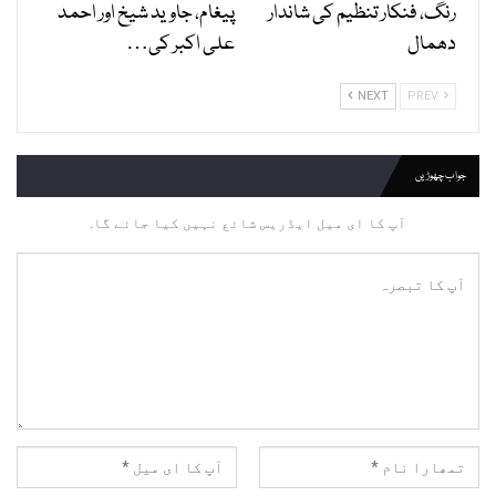
رنگ، فنکار تنظیم کی شاندار
پیغام، جاوید شیخ اور احمد
دھمال
علی اکبر کی…
NEXT
PREV
جواب چھوڑیں
آپ کا ای میل ایڈریس شائع نہیں کیا جائے گا.