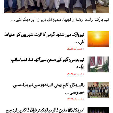
نیویارک: زاہد رضا رانجھا، معیز اللہ دیوان اور دیگر کے…
نیویارک میں شدید گرمی کا الرٹ، شہریوں کو احتیاط
کی…
اگست 7, 2026
نیو جرسی: گھر کے صحن سے آٹھ فٹ لمبا سانپ
برآمد
اگست 7, 2026
رائے بلال اکرم بھٹی کے اعزاز میں نیویارک میں
خصوصی…
اگست 6, 2026
امریکا: 95 ملین ڈالر میڈیکیئر فراڈ، ڈاکٹر پر فردِ جرم