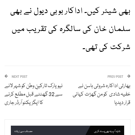
بھی شیئر کیں۔ اداکار بوبی دیول نے بھی
سلمان خان کی سالگرہ کی تقریب میں
شرکت کی تھی۔
NEXT POST
PREV POST
بھارتی اداکارہ شروتی ہاسن نے
نیویارک تارکینِ وطن کو شہر لانے
خفیہ شادی کو من گھڑت کہانی
سے 32 گھنٹے قبل مطلع کرنے
قرار دیدیا
کا ایگزیکٹو آرڈر جاری
شاید آپ یہ بھی پسند کریں
مصنف سے زیادہ