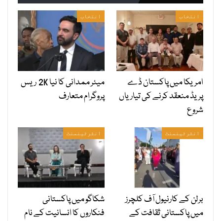
انتخاب
انتخاب
امریکا میں پاکستان ڈے
میئر ممدانی کا نیا 2K ریس
پریڈ منعقد کرنے کی تیاریاں
پروگرام متعارف
شروع
انٹرٹینمنٹ
انٹرٹینمنٹ
برلن کے کارنیول آف کلچرز
شکاگو میں پاکستانی
میں پاکستانی ثقافت کے
فنکاروں کا انسانیت کے نام