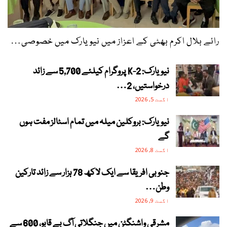
رائے بلال اکرم بھٹی کے اعزاز میں نیویارک میں خصوصی…
نیویارک: 2-K پروگرام کیلئے 5,700 سے زائد
درخواستیں، 2…
اگست 5, 2026
نیویارک: بروکلین میلہ میں تمام اسٹالز مفت ہوں
گے
اگست 8, 2026
جنوبی افریقا سے ایک لاکھ 78 ہزار سے زائد تارکین
وطن…
اگست 9, 2026
مشرقی واشنگٹن میں جنگلاتی آگ بے قابو، 600 سے