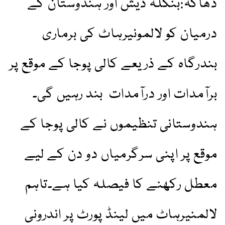
ڈھاکہ:بنگلہ دیش اور ہندوستان کے
درمیان کو لالمونیرہاٹ کی برماری
بندرگاہ کے ذریعے کالی پوجا کے موقع پر
برآمدات اور درآمدات بند رہیں گی۔
ہندوستانی تنظیموں نے کالی پوجا کے
موقع پر اپنی سرگرمیاں دو دن کے لیے
معطل رکھنے کا فیصلہ کیا ہے۔تاہم
لالمنیرہاٹ میں لینڈ پورٹ پر اندرونی