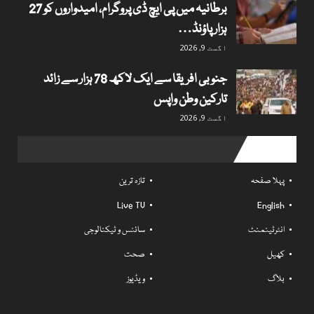
برطانیہ میں پی ایچ ڈی پروگرام، امیدواروں کو 27
ہزار پاؤنڈ…
اگست 9, 2026
جنوبی افریقا سے ایک لاکھ 78 ہزار سے زائد
تارکین وطن واپس
اگست 9, 2026
Useful links
پہلا صفحہ
تازہ ترین
Live TV
English
انٹرٹینمنٹ
سائنس و ٹیکنالوجی
کھیل
صحت
بلاگ
ویڈیوز