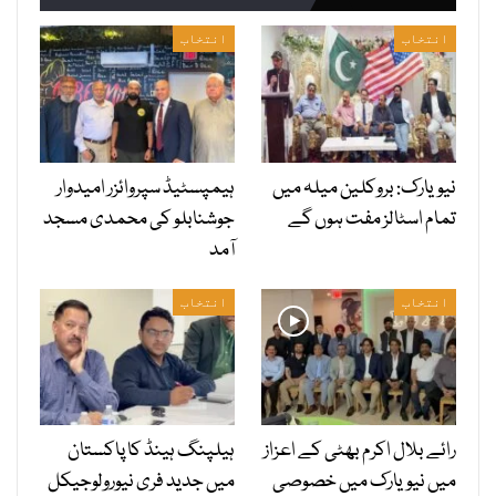
انتخاب
انتخاب
نیویارک: بروکلین میلہ میں
ہیمپسٹیڈ سپروائزر امیدوار
تمام اسٹالز مفت ہوں گے
جوشنابلو کی محمدی مسجد
آمد
انتخاب
انتخاب
رائے بلال اکرم بھٹی کے اعزاز
ہیلپنگ ہینڈ کا پاکستان
میں نیویارک میں خصوصی
میں جدید فری نیورولوجیکل