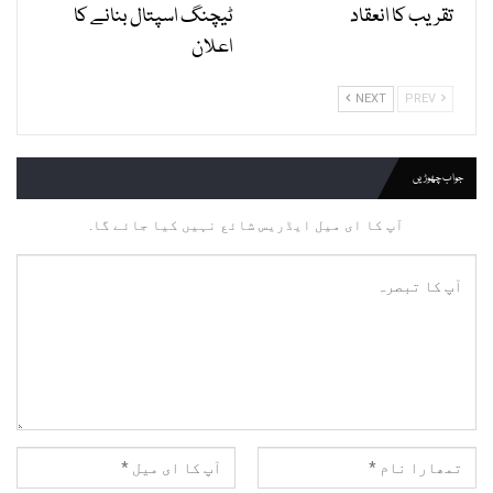
تقریب کا انعقاد
ٹیچنگ اسپتال بنانے کا
اعلان
NEXT
PREV
جواب چھوڑیں
آپ کا ای میل ایڈریس شائع نہیں کیا جائے گا.