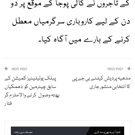
کے تاجروں نے کالی پوجا کے موقع پر دو
دن کے لیے کاروباری سرگرمیاں معطل
کرنے کے بارے میں آگاہ کیا۔
NEXT POST
PREV POST
مدھیہ پردیش کیلئے بی جے پی
پبلک یوٹیلیٹیز کمیشن کے
کا انتخابی منشور جاری
سابق چیئرمین کو دھمکیاں
بھتہ وصو ل کر نے وا لا ملز م گر
فتا ر
شاید آپ یہ بھی پسند کریں
مصنف سے زیادہ