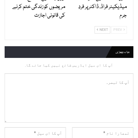
میڈیکیئر فراڈ، ڈاکٹر پر فردِ
مریضوں کو زندگی ختم کرنے
جرم
کی قانونی اجازت
NEXT
PREV
جواب چھوڑیں
آپ کا ای میل ایڈریس شائع نہیں کیا جائے گا.