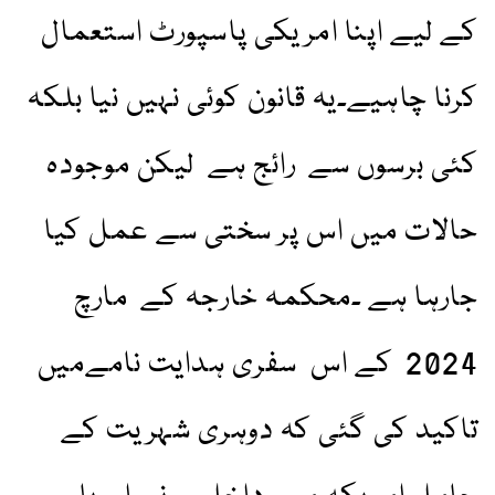
کے لیے اپنا امریکی پاسپورٹ استعمال
کرنا چاہیے۔یہ قانون کوئی نہیں نیا بلکہ
کئی برسوں سے رائج ہے لیکن موجودہ
حالات میں اس پر سختی سے عمل کیا
جارہا ہے ۔محکمہ خارجہ کے مارچ
2024 کے اس سفری ہدایت نامےمیں
تاکید کی گئی کہ دوہری شہریت کے