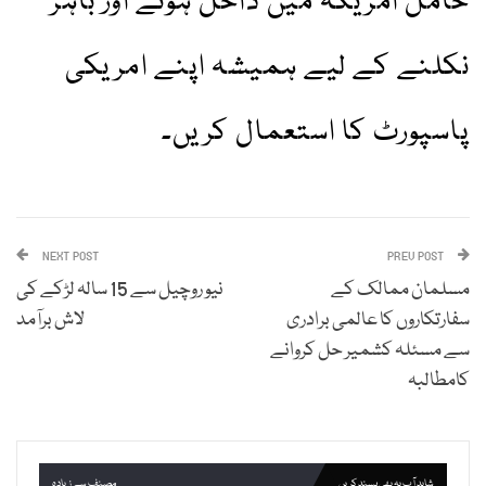
حامل امریکہ میں داخل ہونے اور باہر
نکلنے کے لیے ہمیشہ اپنے امریکی
پاسپورٹ کا استعمال کریں۔
NEXT POST
PREV POST
مسلمان ممالک کے
نیو روچیل سے 15 سالہ لڑکے کی
سفارتکاروں کا عالمی برادری
لاش برآمد
سے مسئلہ کشمیر حل کروانے
کامطالبہ
شاید آپ یہ بھی پسند کریں
مصنف سے زیادہ