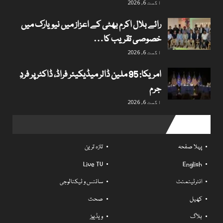
اگست 6, 2026
رائے بلال اکرم بھٹی کے اعزاز میں نیویارک میں
خصوصی تقریب کا…
اگست 6, 2026
امریکا: 95 ملین ڈالر میڈیکیئر فراڈ، ڈاکٹر پر فردِ
جرم
اگست 6, 2026
Useful links
پہلا صفحہ
تازہ ترین
Live TV
English
انٹرٹینمنٹ
سائنس و ٹیکنالوجی
کھیل
صحت
بلاگ
ویڈیوز