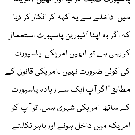
میں داخلے سے یہ کہہ کر انکار کر دیا
کہ اگر وہ اپنا آئیورین پاسپورٹ استعمال
کر رہی ہے تو انھیں امریکی پاسپورٹ
کی کوئی ضرورت نہیں ۔امریکی قانون کے
مطابق”اگر آپ ایک سے زیادہ پاسپورٹ
کے ساتھ امریکی شہری ہیں، تو آپ کو
امریکہ میں داخل ہونے اور باہر نکلنے