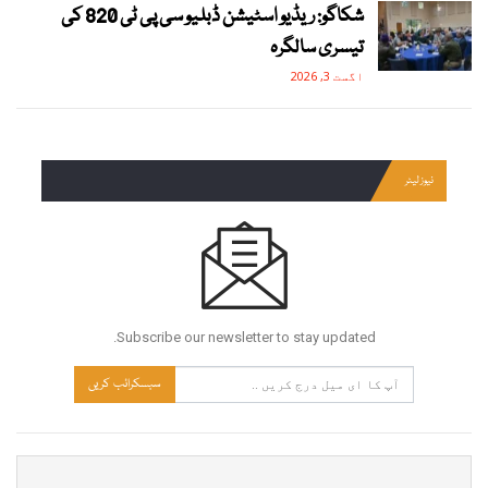
شکاگو: ریڈیو اسٹیشن ڈبلیو سی پی ٹی 820 کی
تیسری سالگرہ
اگست 3, 2026
نیوز لیٹر
Subscribe our newsletter to stay updated.
سبسکرائب کریں