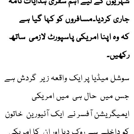
شہریوں کے لیے اہم سفری ہدایات نامہ
جاری کردیا۔مسافروں کو کہا گیا ہے
کہ وہ اپنا امریکی پاسپورٹ لازمی ساتھ
رکھیں۔
سوشل میڈیا پر ایک واقعہ زیر گردش ہے
جس میں حال ہی میں امریکی
ایمیگریشن آفسر نے ایک آئیورین خاتون
کو داخلے سے روک دیا اور ان کا امریکی