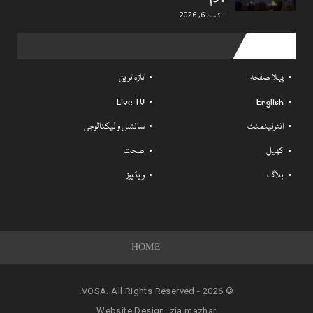
اگست 6, 2026
Useful links
پہلا صفحہ
تازہ ترین
Live TV
English
انٹرٹینمنٹ
سائنس و ٹیکنالوجی
کھیل
صحت
بلاگ
ویڈیوز
HOME
© 2026 - VOSA. All Rights Reserved.
Website Design:
zia mazhar