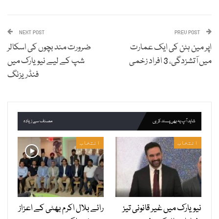
NEXT POST
PREV POST
اپر مین ہٹن کی ایک عمارت
ضرورت مند بچوں کی اسکالر
میں آتشزدگی، 3 افراد زخمی
شپ کے لیے نیویارک میں
فنڈریزنگ
شاید آپ یہ بھی پسند کریں
مصنف سے زیادہ
انتخاب
انتخاب
نیویارک میں غیر قانونی تیز
رائے بلال اکرم بھٹی کے اعزاز