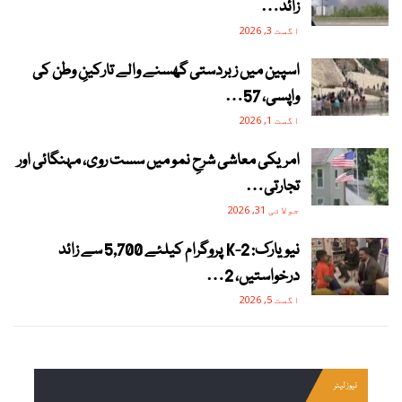
زائد…
اگست 3, 2026
اسپین میں زبردستی گھسنے والے تارکینِ وطن کی
واپسی، 57…
اگست 1, 2026
امریکی معاشی شرحِ نمو میں سست روی، مہنگائی اور
تجارتی…
جولائی 31, 2026
نیویارک: 2-K پروگرام کیلئے 5,700 سے زائد
درخواستیں، 2…
اگست 5, 2026
نیوز لیٹر