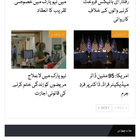
رفتار ای بائیکس فروخت
میں نیویارک میں خصوصی
کرنے والوں کے خلاف
تقریب کا انعقاد
کارروائی
انتخاب
انتخاب
امریکا: 95 ملین ڈالر
نیویارک میں لاعلاج
میڈیکیئر فراڈ، ڈاکٹر پر فردِ
مریضوں کو زندگی ختم کرنے
جرم
کی قانونی اجازت
NEXT
PREV
جواب چھوڑیں