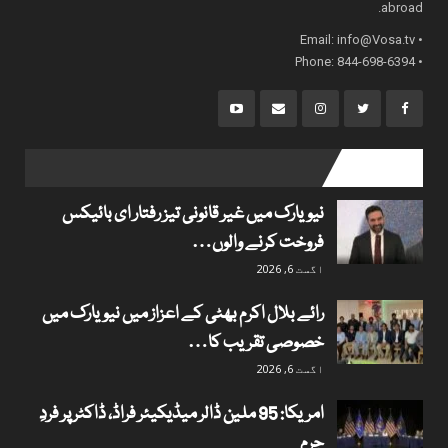
abroad.
info@Vosa.tv
• Email:
• Phone: 844-698-6394
popular posts
نیویارک میں غیر قانونی تیز رفتار ای بائیکس
فروخت کرنے والوں…
اگست 6, 2026
رائے بلال اکرم بھٹی کے اعزاز میں نیویارک میں
خصوصی تقریب کا…
اگست 6, 2026
امریکا: 95 ملین ڈالر میڈیکیئر فراڈ، ڈاکٹر پر فردِ
جرم