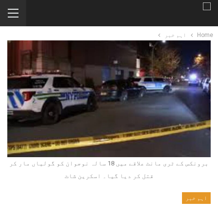
Home
اہم خبر
برونکس کے ٹری مانٹ علاقے میں 18 سالہ نوجوان کو گولیاں مار کر
قتل کر دیا گیا۔ اسکرین شاٹ
اہم خبر