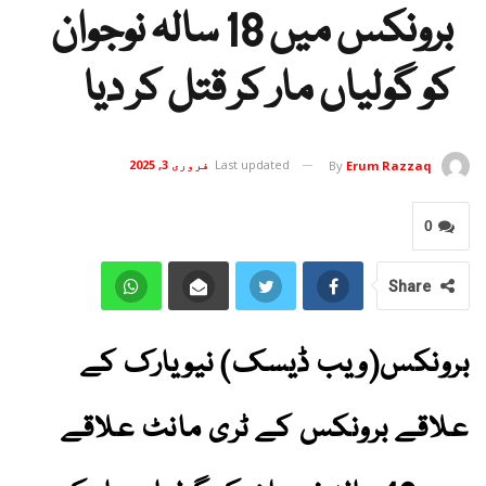
برونکس میں 18 سالہ نوجوان
کو گولیاں مار کر قتل کر دیا
Last updated
فروری 3, 2025
By
Erum Razzaq
0
Share
برونکس(ویب ڈیسک) نیویارک کے
علاقے برونکس کے ٹری مانٹ علاقے