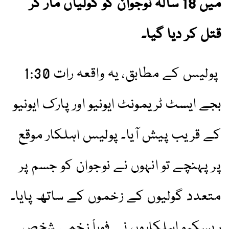
میں 18 سالہ نوجوان کو گولیاں مار کر
قتل کر دیا گیا۔
پولیس کے مطابق، یہ واقعہ رات 1:30
بجے ایسٹ ٹریمونٹ ایونیو اور پارک ایونیو
کے قریب پیش آیا۔ پولیس اہلکار موقع
پر پہنچے تو انہوں نے نوجوان کو جسم پر
متعدد گولیوں کے زخموں کے ساتھ پایا۔
ریسکیو اہلکاروں نے فوراْ زخمی شخص