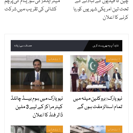
چین کا قیدیوں کے تبادلے کے
میئر ایڈمز کی سورینام کی پرچم
تحت تین امریکی شہریوں کو رہا
کشائی کی تقریب میں شرکت
کرنے کا اعلان
شاید آپ یہ بھی پسند کریں
مصنف سے زیادہ
انتخاب
انتخاب
نیویارک: بروکلین میلہ میں
نیویارک میں ہوم بیسڈ چائلڈ
تمام اسٹالز مفت ہوں گے
کیئر مراکز کے لیے 3 ملین
ڈالر فنڈ کا اعلان
انتخاب
انتخاب