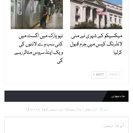
میکسیکو کے شہری نے منی
نیویارک میں اگست میں
لانڈرنگ کیس میں جرم قبول
کئی سب وے لائنوں کی
کرلیا
ویک اینڈ سروس متاثر رہے
گی
NEXT
PREV
جواب چھوڑیں
آپ کا ای میل ایڈریس شائع نہیں کیا جائے گا.