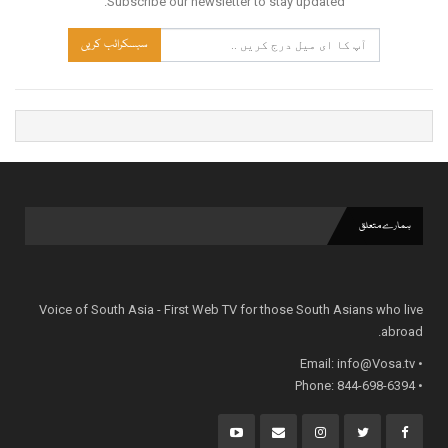
Subscribe our newsletter to stay updated.
سبسکرائب کریں
ہمارے متعلق
Voice of South Asia - First Web TV for those South Asians who live
abroad.
info@Vosa.tv
• Email:
• Phone: 844-698-6394