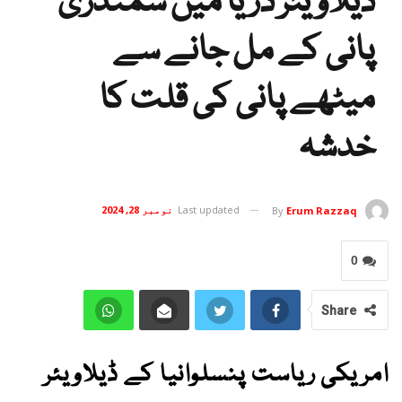
ڈیلاویئر دریا میں سمندری
پانی کے مل جانے سے
میٹھے پانی کی قلت کا
خدشہ
Last updated
نومبر 28, 2024
By
Erum Razzaq
0
Share
امریکی ریاست پنسلوانیا کے ڈیلاویئر