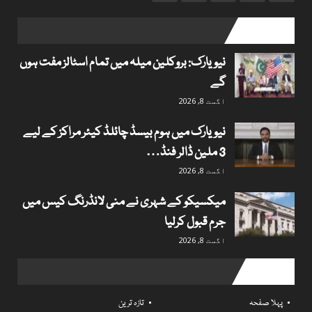
popular posts
نیویارک: بروکلین میلہ میں تمام اسٹالز مفت ہوں
گے
اگست 8, 2026
نیویارک میں ہوم بیسڈ چائلڈ کیئر مراکز کے لیے
3 ملین ڈالر فنڈ…
اگست 8, 2026
میکسیکو کے شہری نے منی لانڈرنگ کیس میں
جرم قبول کرلیا
اگست 8, 2026
Useful links
پہلا صفحہ
تازہ ترین