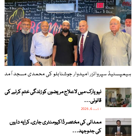
ہیمپسٹیڈ سپروائزر امیدوار جوشنابلو کی محمدی مسجد آمد
نیویارک میں لاعلاج مریضوں کو زندگی ختم کرنے کی
قانونی…
اگست 6, 2026
ممدانی کی مختصر ڈاکیومنٹری جاری، کرایہ داروں
کی جدوجہد…