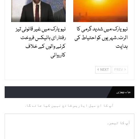
نیویارک میں شدید گرمی کا
نیویارک میں غیر قانونی تیز
الرٹ، شہریوں کو احتیاط کی
رفتار ای بائیکس فروخت
ہدایت
کرنے والوں کے خلاف
کارروائی
NEXT
PREV
جواب چھوڑیں
آپ کا ای میل ایڈریس شائع نہیں کیا جائے گا.