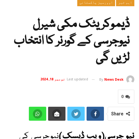
اہم خبر
اوورسیز پاکستانی
ڈیموکریٹک مکی شیرل
نیوجرسی کے گورنر کا انتخاب
لڑیں گی
Last updated
نومبر 18, 2024
By
News Desk
0
Share
نیو جرسی(ویب ڈیسک)
نیوجرسی کی