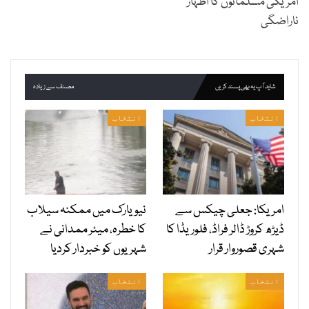
امریکی مسلمانوں کا اظہار
ناراضگی
شاید آپ یہ بھی پسند کریں
مصنف سے زیادہ
انتخاب
انتخاب
امریکا: جعلی چیکس سے
نیویارک میں ممکنہ سیلاب
ڈیڑھ کروڑ ڈالر فراڈ، فلوریڈا کا
کا خطرہ، میئر ممدانی نے
شہری قصوروار قرار
شہریوں کو خبردار کردیا
انتخاب
انتخاب