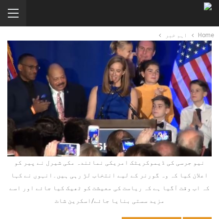
Home
اہم خبر
نیو جرسی کی ڈیموکریٹک امریکی نمائندہ مکی شیرل نے پیر کو
اعلان کیا کہ وہ گورنر کے لیے انتخاب لڑ رہی ہیں۔انہوں نے کہا
کہ اب وقت آگیا ہے کہ ریاست کی معیشت کو ٹھیک کیا جائے اور اسے
مزید سستی بنایا جائے/اسکرین شاٹ