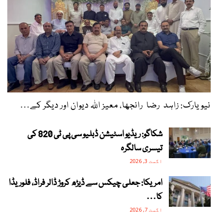
نیویارک: زاہد رضا رانجھا، معیز اللہ دیوان اور دیگر کے…
شکاگو: ریڈیو اسٹیشن ڈبلیو سی پی ٹی 820 کی
تیسری سالگرہ
اگست 3, 2026
امریکا: جعلی چیکس سے ڈیڑھ کروڑ ڈالر فراڈ، فلوریڈا
کا…
اگست 7, 2026