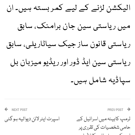
الیکشن لڑنے کے لیے کمر بستہ ہیں۔ ان
میں ریاستی سین جان برامنک، سابق
ریاستی قانون ساز جیک سیاٹاریلی، سابق
ریاستی سین ایڈ ڈور اور ریڈیو میزبان بل
سپاڈیہ شامل ہیں۔
NEXT POST
PREV POST
ٹرمپ کابینہ میں اسرائیل کے
اسپرٹ ایئر لائن دیوالیہ ہو گئی
حامی شخصیات کی تقرری پر