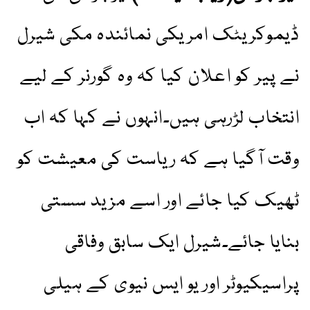
ڈیموکریٹک امریکی نمائندہ مکی شیرل
نے پیر کو اعلان کیا کہ وہ گورنر کے لیے
انتخاب لڑرہی ہیں۔انہوں نے کہا کہ اب
وقت آگیا ہے کہ ریاست کی معیشت کو
ٹھیک کیا جائے اور اسے مزید سستی
بنایا جائے۔شیرل ایک سابق وفاقی
پراسیکیوٹر اور یو ایس نیوی کے ہیلی