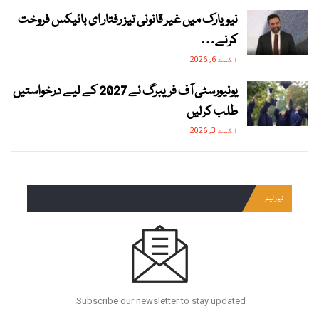
نیویارک میں غیر قانونی تیز رفتار ای بائیکس فروخت
کرنے…
اگست 6, 2026
یونیورسٹی آف فریبرگ نے 2027 کے لیے درخواستیں
طلب کرلیں
اگست 3, 2026
نیوز لیٹر
Subscribe our newsletter to stay updated.