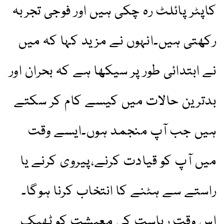
کاپٹر پائلٹ رہ چکی ہیں اور فوجی تجربہ
رکھتی ہیں۔انہوں نے مزید کہا کہ میں
نے ابتدائی طور پر سیکھا ہے کہ بحران اور
بدترین حالات میں کیسے کام کر سکتے
ہیں جب آپ منجمد ہوں۔ایسے وقت
میں آپ کو قیادت کرنے،پیروی کرنے یا
راستے سے ہٹنے کا انتخاب کرنا ہوگا۔
اس وقت ریاست کی معیشت کو ٹھیک