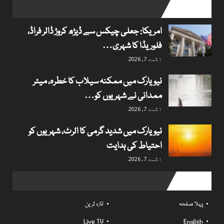
popular posts
امریکا: جعلی چیکس سے ڈیڑھ کروڑ ڈالر فراڈ،
فلوریڈا کا شہری…
اگست 7, 2026
نیویارک میں ممکنہ سیلاب کا خطرہ، میئر
ممدانی نے شہریوں کو…
اگست 7, 2026
نیویارک میں شدید گرمی کا الرٹ، شہریوں کو
احتیاط کی ہدایت
اگست 7, 2026
Useful links
پہلا صفحہ
تازہ ترین
Live TV
English