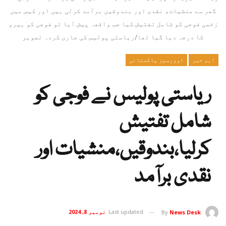
گھر سے منشیات، نقدی اور بندوقیں برآمد کرلی ہیں اور کیس میں
زخمی فوجی کو شامل تفتیش کیا جب واقعہ پیش آیا تو فوجی کو ہیرو
کا درجہ دیا گیا تھا/ریاستی پولیس کی جاری کردہ تصویر
اہم خبر
اوورسیز پاکستانی
ریاستی پولیس نے فوجی کو
شامل تفتیش
کرلیا،بندوقیں،منشیات اور
نقدی برآمد
Last updated
نومبر 8, 2024
By
News Desk