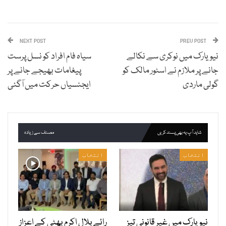
NEXT POST
PREV POST
نیویارک میں نوکری سے نکالے
سیاہ فام افراد کو نسل پرست
جانے پر ملازم نے اسٹور مالک کو
پیغامات بھیجے جانے پر
گولی ماردی
ایجنسیاں حرکت میں آگئی
شاید آپ یہ بھی پسند کریں
مصنف سے زیادہ
انتخاب
انتخاب
نیویارک میں غیر قانونی تیز
رائے بلال اکرم بھٹی کے اعزاز