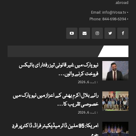
abroad.
info@Vosa.tv
• Email:
• Phone: 844-698-6394
popular posts
نیویارک میں غیر قانونی تیز رفتار ای بائیکس
فروخت کرنے والوں…
اگست 6, 2026
رائے بلال اکرم بھٹی کے اعزاز میں نیویارک میں
خصوصی تقریب کا…
اگست 6, 2026
امریکا: 95 ملین ڈالر میڈیکیئر فراڈ، ڈاکٹر پر فردِ
جرم