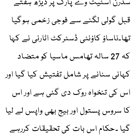
سدرن اسٹیٹ وے پارک پر ڈیڑھ ہفتے
قبل گولی لگنے سے فوجی زخمی ہوگیا
تھا۔ناساؤ کاؤنٹی ڈسٹرکٹ اٹارنی نے کہا
کہ 27 سالہ تھامس ماسیا کو متضاد
کہانی سنانے پر شامل تفتیش کیا گیا اور
اس کی تنخواہ روک دی گئی ہے اور اس
کا سروس پستول اور بیج بھی واپس لے لیا
گیا ۔حکام اس بات کی تحقیقات کررہے