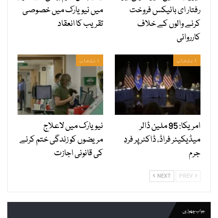
رفتار ای بائیکس فروخت
میں نیویارک میں خصوصی
کرنے والوں کے خلاف
تقریب کا انعقاد
کارروائی
انتخاب
انتخاب
امریکا: 95 ملین ڈالر
نیویارک میں لاعلاج
میڈیکیئر فراڈ، ڈاکٹر پر فردِ
مریضوں کو زندگی ختم کرنے
جرم
کی قانونی اجازت
NEXT
PREV
جواب چھوڑیں