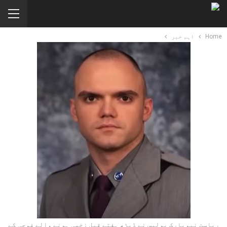
Home
اہم خبر
ریاست نیویارک پولیس نے ڈیڑھ ہفتے قبل زخمی ہونے والے فوجی کے