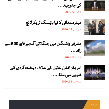
کی جدوجہد…
اگست 5, 2026
میئر ممدانی کا نیا ہاؤسنگ ٹریکر لانچ
جولائی 31, 2026
مشرقی واشنگٹن میں جنگلاتی آگ بے قابو، 600 سے
زائد…
اگست 3, 2026
امریکا: افغان خاتون کے خلاف دہشت گردی کے
شبہے میں ملک…
جولائی 31, 2026
نیوز لیٹر