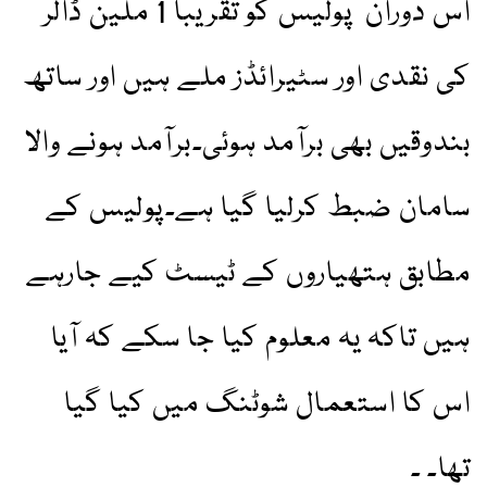
اس دوران پولیس کو تقریباً 1 ملین ڈالر
کی نقدی اور سٹیرائڈز ملے ہیں اور ساتھ
بندوقیں بھی برآمد ہوئی۔برآمد ہونے والا
سامان ضبط کرلیا گیا ہے۔پولیس کے
مطابق ہتھیاروں کے ٹیسٹ کیے جارہے
ہیں تاکہ یہ معلوم کیا جا سکے کہ آیا
اس کا استعمال شوٹنگ میں کیا گیا
تھا۔ ۔