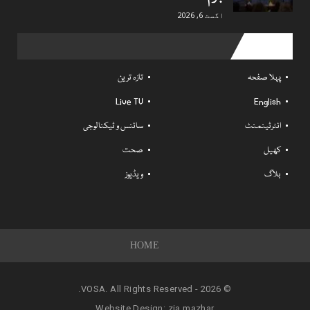
اگست 6, 2026
Useful links
پہلا صفحہ
تازہ ترین
Live TV
English
انٹرٹینمنٹ
سائنس و ٹیکنالوجی
کھیل
صحت
بلاگ
ویڈیوز
HOME
© 2026 - VOSA. All Rights Reserved.
Website Design:
zia mazhar