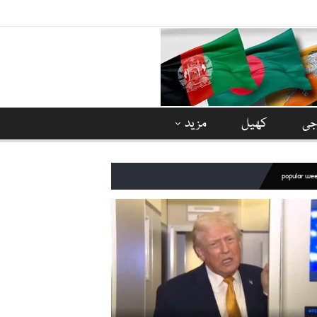
وجی
کھیل
مزید
popular we