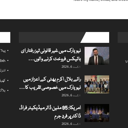
l links
popular posts
نیویارک میں غیر قانونی تیز رفتار ای
پہلا
بائیکس فروخت کرنے والوں…
lish
V
اگست 6, 2026
انٹر
رائے بلال اکرم بھٹی کے اعزاز میں
کھی
نیویارک میں خصوصی تقریب کا…
بلاگ
اگست 6, 2026
امریکا: 95 ملین ڈالر میڈیکیئر فراڈ،
ڈاکٹر پر فردِ جرم
اگست 6, 2026