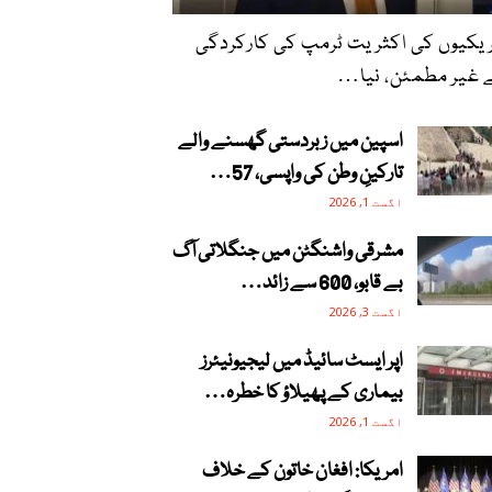
یکیوں کی اکثریت ٹرمپ کی کارکردگی
غیر مطمئن، نیا…
اسپین میں زبردستی گھسنے والے
تارکینِ وطن کی واپسی، 57…
اگست 1, 2026
مشرقی واشنگٹن میں جنگلاتی آگ
بے قابو، 600 سے زائد…
اگست 3, 2026
اپر ایسٹ سائیڈ میں لیجیونیئرز
بیماری کے پھیلاؤ کا خطرہ…
اگست 1, 2026
امریکا: افغان خاتون کے خلاف