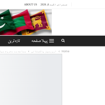
جمعرات, اگست 6, 2026
ABOUT US
پہلا صفحہ
تازہ ترین
Home
اوورسیز پاکستانی
سماعت سے محروم سیاہ