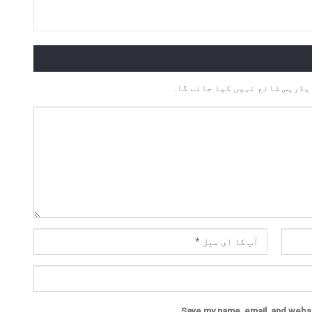
یڈریس شائع نہیں کیا جائے گا.
Save my name, email, and websit