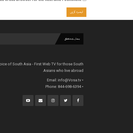
ہمارے متعلق
oice of South Asia - First Web TV for those South
Asians who live abroad.
info@Vosa.tv
• Email:
• Phone: 844-698-6394