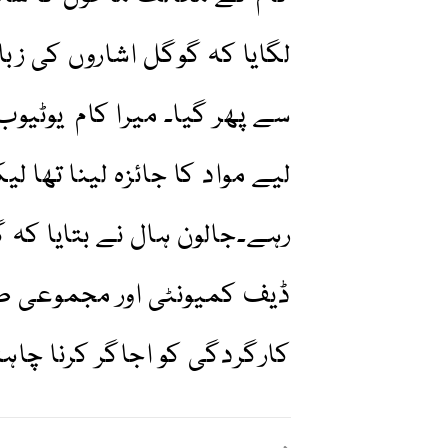
لگایا کہ گوگل اشاروں کی ز
سے پھر گیا۔ میرا کام یوٹی
لیے مواد کا جائزہ لینا تھا 
رہے۔جالون ہال نے بتایا کہ 
ڈیف کمیونٹی اور مجموعی طور 
کارگردگی کو اجاگر کرنا چاہ