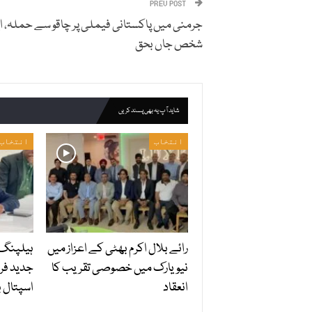
PREV POST
جرمنی میں پاکستانی فیملی پر چاقو سے حملہ، 
شخص جاں بحق
شاید آپ یہ بھی پسند کریں
انتخاب
انتخاب
رائے بلال اکرم بھٹی کے اعزاز میں
ہیلپنگ 
نیویارک میں خصوصی تقریب کا
جدید فر
انعقاد
اسپتال ب