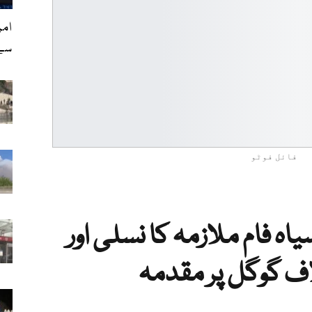
امر
سے 
فائل فوٹو
 فام ملازمہ کا نسلی اور
ف گوگل پر مقدمہ