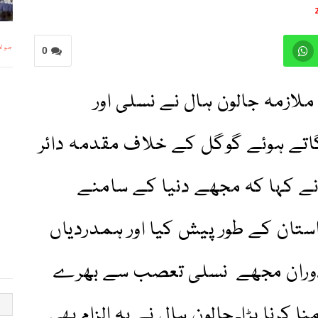
جولائی 1
0
لازمہ جالون ہال نے نسلی اور
لگاتے ہوئے گوگل کے خلاف مقدمہ دائر
 نے کہا کہ مجھے دنیا کے سامنے
ستان کے طور پیش کیا اور ہمدردیاں
دوران مجھے نسلی تعصب سے بھرے
 کرنا پڑا۔جالون ہال نے یہ الزام بھی