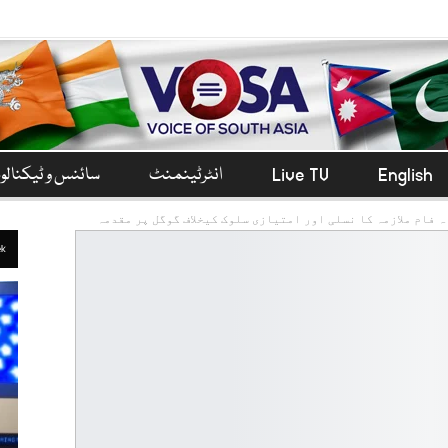
English
Live TV
انٹرٹینمنٹ
سائنس و ٹیکنال
 فام ملازمہ کا نسلی اور امتیازی سلوک کیخلاف گوگل پر مقدمہ
ek