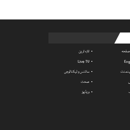
Usefu
 صفحہ
تازہ ترین
Live TV
Eng
ٹینمنٹ
سائنس و ٹیکنالوجی
ل
صحت
ویڈیوز