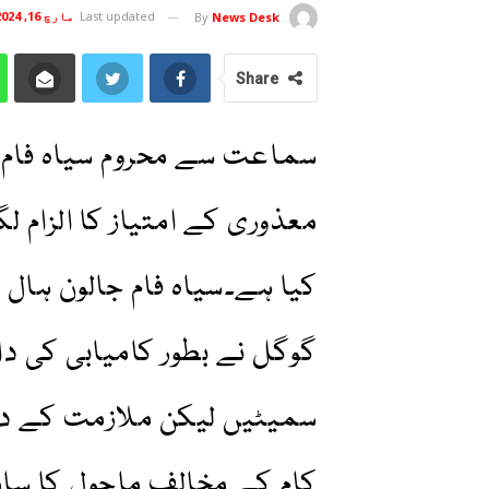
Last updated
مارچ 16, 2024
By
News Desk
Share
سماعت سے محروم سیاہ فام م
معذوری کے امتیاز کا الزام 
کیا ہے۔سیاہ فام جالون ہال
گوگل نے بطور کامیابی کی دا
سمیٹیں لیکن ملازمت کے 
کام کے مخالف ماحول کا سامنا