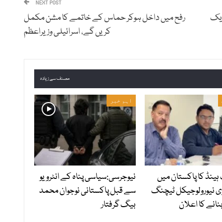
NEXT POST
ایک
رفح میں داخل ہوکر حماس کے خاتمے کا مشن مکمل
کریں گے، اسرائیلی وزیراعظم
مصنف سے زیادہ
اہم خبر
ہینڈ کا پاکستان میں
نیوجرسی:سیاسی پناہ کے انٹرویو
ی نیورولوجیکل ٹیچنگ
سے قبل پاکستانی نوجوان محمد
نانے کا اعلان
بیگ گرفتار