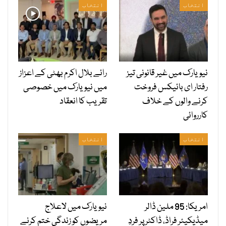
انتخاب
انتخاب
نیویارک میں غیر قانونی تیز
رائے بلال اکرم بھٹی کے اعزاز
رفتار ای بائیکس فروخت
میں نیویارک میں خصوصی
کرنے والوں کے خلاف
تقریب کا انعقاد
کارروائی
انتخاب
انتخاب
امریکا: 95 ملین ڈالر
نیویارک میں لاعلاج
میڈیکیئر فراڈ، ڈاکٹر پر فردِ
مریضوں کو زندگی ختم کرنے