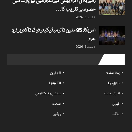
رائے بلال اکرم بھٹی کے اعزاز میں نیویارک میں
خصوصی تقریب کا…
اگست 6, 2026
امریکا: 95 ملین ڈالر میڈیکیئر فراڈ، ڈاکٹر پر فردِ
جرم
اگست 6, 2026
Useful links
پہلا صفحہ
تازہ ترین
Live TV
English
انٹرٹینمنٹ
سائنس و ٹیکنالوجی
کھیل
صحت
بلاگ
ویڈیوز