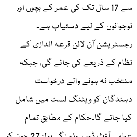
سے 17 سال تک کی عمر کے بچوں اور
نوجوانوں کے لیے دستیاب ہے۔
رجسٹریشن آن لائن قرعہ اندازی کے
نظام کے ذریعے کی جائے گی، جبکہ
منتخب نہ ہونے والے درخواست
دہندگان کو ویٹنگ لسٹ میں شامل
کیا جائے گا۔حکام کے مطابق تمام
عوامی آؤٹ ڈور سوئمنگ پولز 27 جون کو