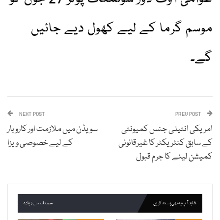
موسم گرما کے لیے کھول دیے جائیں
گے۔
NEXT POST
PREV POST
امریکی انٹیلی جنس کمیونٹی
سویڈن میں ملازمت اور کاروبار
کے سابق کنٹریکٹر کا غیرقانونی
کے لیے خصوصی ویزا
کمیشن لینے کا جرم قبول
شاید آپ یہ بھی پسند کریں
مصنف سے زیادہ