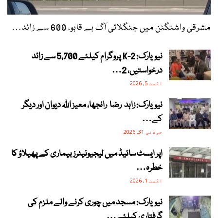
مشرقی واشنگٹن میں جنگلاتی آگ بے قابو، 600 سے زائد…
نیویارک: 2-K پروگرام کیلئے 5,700 سے زائد
درخواستیں، 2…
اگست 5, 2026
نیویارک: زاہد رضا رانجھا، معیز اللہ دیوان اور دیگر
کے…
جولائی 31, 2026
اپر ایسٹ سائیڈ میں لیجیونیئرز بیماری کے پھیلاؤ کا
خطرہ…
اگست 1, 2026
نیویارک: مسجد میں چوری کرنے والے ملزم کی
گرفتاری کیلئے…