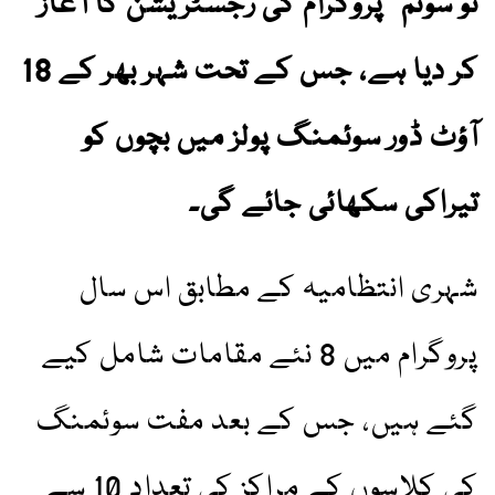
ٹو سوئم” پروگرام کی رجسٹریشن کا آغاز
کر دیا ہے، جس کے تحت شہر بھر کے 18
آؤٹ ڈور سوئمنگ پولز میں بچوں کو
تیراکی سکھائی جائے گی۔
شہری انتظامیہ کے مطابق اس سال
پروگرام میں 8 نئے مقامات شامل کیے
گئے ہیں، جس کے بعد مفت سوئمنگ
کی کلاسوں کے مراکز کی تعداد 10 سے