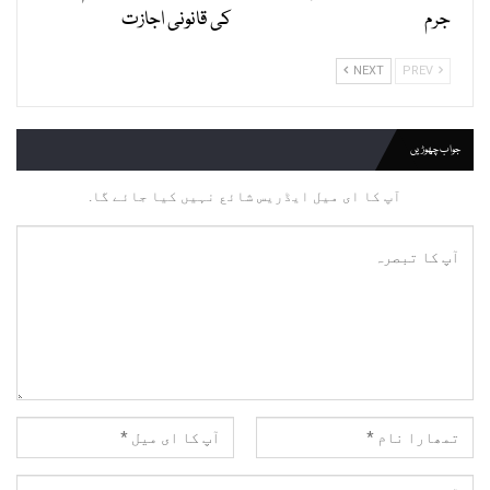
جرم
کی قانونی اجازت
NEXT
PREV
جواب چھوڑیں
آپ کا ای میل ایڈریس شائع نہیں کیا جائے گا.