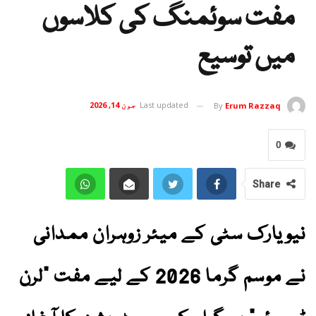
مفت سوئمنگ کی کلاسوں
میں توسیع
Last updated
جون 14, 2026
By
Erum Razzaq
0
Share
نیویارک سٹی کے میئر زوہران ممدانی
نے موسم گرما 2026 کے لیے مفت "لرن