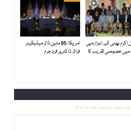
ل اکرم بھٹی کے اعزاز میں
امریکا: 95 ملین ڈالر میڈیکیئر
 میں خصوصی تقریب کا
فراڈ، ڈاکٹر پر فردِ جرم
یڈریس شائع نہیں کیا جائے گا.