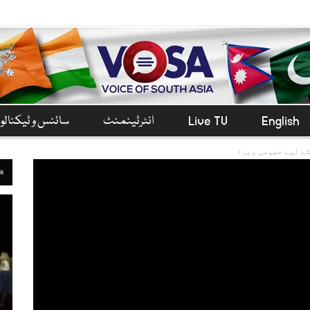
English
Live TV
انٹرٹینمنٹ
سائنس و ٹیکنال
کے لیے خصوصی ویزا
ek