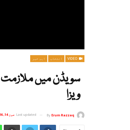
VIDEO
انتخاب
اہم خبر
سویڈن میں ملازمت ا
ویزا
Last updated
جون 14, 2026
By
Erum Razzaq