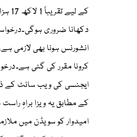
کے لیے
دکھانا ضروری ہوگی۔درخوا
کرونا مقرر کی گئی ہے۔درخو
ایجنسی کی ویب سائٹ کے ذر
کے مطابق یہ ویزا براہِ راست
امیدوار کو سویڈن میں ملاز