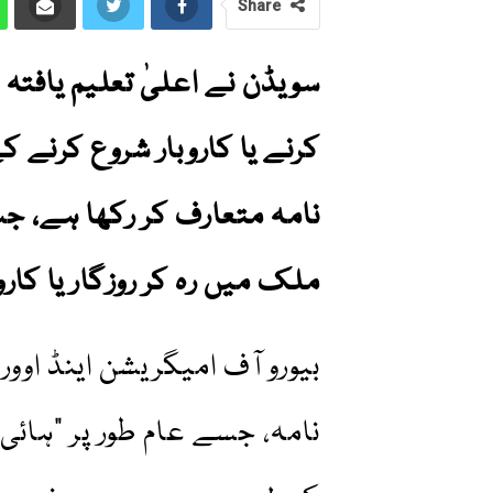
Share
سویڈن نے اعلیٰ تعلیم یافتہ
کرنے یا کاروبار شروع کرن
ملک میں رہ کر روزگار یا کار
بیورو آف امیگریشن اینڈ اوو
نامہ، جسے عام طور پر "ہائی ٹ