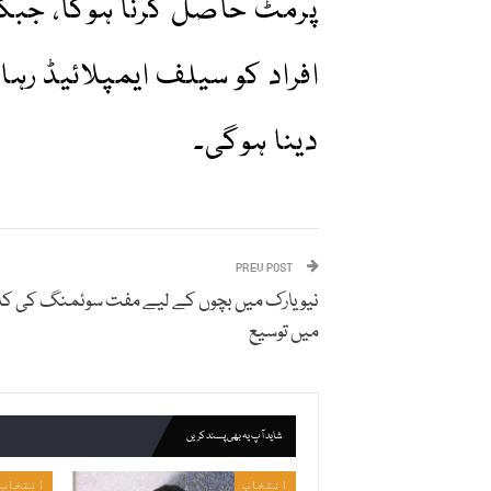
پرمٹ حاصل کرنا ہوگا، جبکہ
افراد کو سیلف ایمپلائیڈ ر
دینا ہوگی۔
PREV POST
نیو یارک میں بچوں کے لیے مفت سوئمنگ کی کل
میں توسیع
شاید آپ یہ بھی پسند کریں
انتخاب
انتخاب