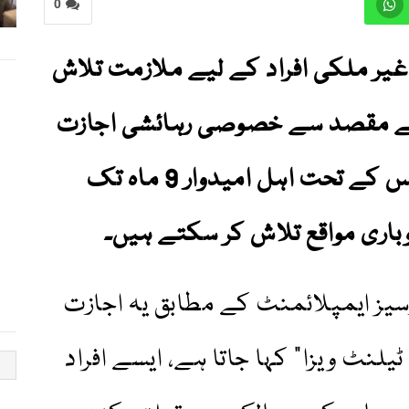
0
 غیر ملکی افراد کے لیے ملازمت تلاش
ے کے مقصد سے خصوصی رہائشی اجازت
نامہ متعارف کر رکھا ہے، جس کے تحت اہل امیدوار 9 ماہ تک
وباری مواقع تلاش کر سکتے ہیں۔
رسیز ایمپلائمنٹ کے مطابق یہ اجازت
یلنٹ ویزا” کہا جاتا ہے، ایسے افراد