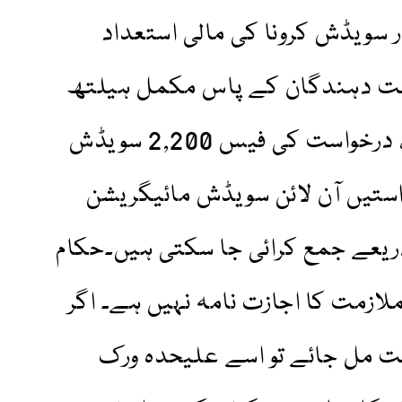
 تقریباً 1 لاکھ 17 ہزار سویڈش کرونا کی مالی استعداد
ست دہندگان کے پاس مکمل ہیلتھ
انشورنس ہونا بھی لازمی ہے، درخواست کی فیس 2,200 سویڈش
استیں آن لائن سویڈش مائیگریشن
یعے جمع کرائی جا سکتی ہیں۔حکام
 ملازمت کا اجازت نامہ نہیں ہے۔ اگر
مت مل جائے تو اسے علیحدہ ورک