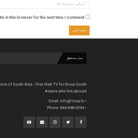
e in this browser for the next time I comment.
ہمارے متعلق
oice of South Asia - First Web TV for those South
Asians who live abroad.
info@Vosa.tv
• Email:
• Phone: 844-698-6394