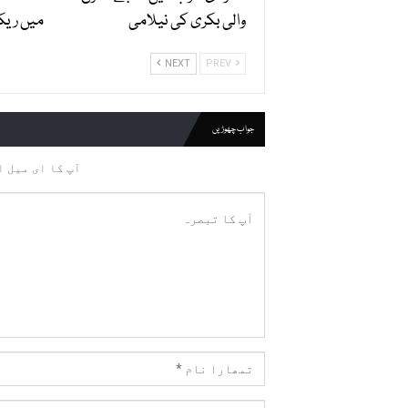
والی بکری کی نیلامی
میں ریکا
NEXT
PREV
جواب چھوڑیں
آپ کا ای میل ا