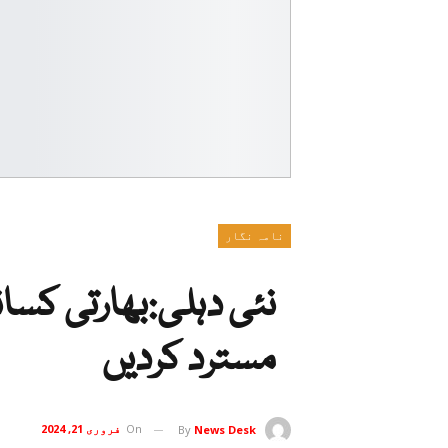
نامہ نگار
نئی دہلی:بھارتی کسا
مسترد کردیں
On
فروری 21, 2024
By
News Desk