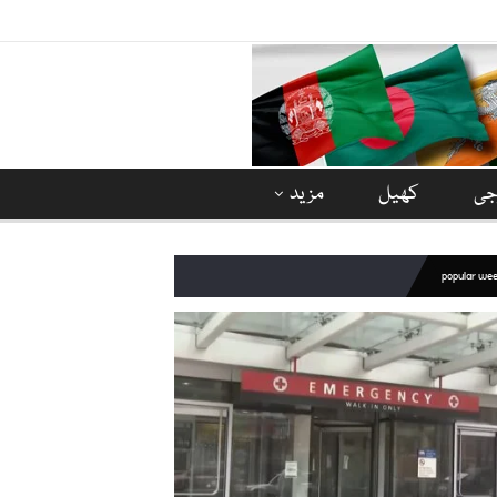
وجی
کھیل
مزید
popular we