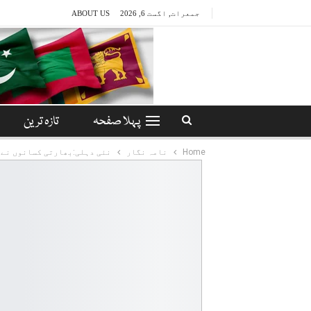
جمعرات, اگست 6, 2026
ABOUT US
پہلا صفحہ
تازہ ترین
Home
نامہ نگار
نئی دہلی:بھارتی کسانوں نے