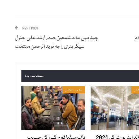
NEXT POST
یا
چیئرمین عابد شمعون،صدر ارشد علی،جنرل
سیکریٹری راجہ نوید الرحمن منتخب
مصنف سے زیادہ
ار
نامہ نگار
کنگ خالد ایئرپورٹ کی 2024
پاک میڈیا فورم کے رکن حسیب