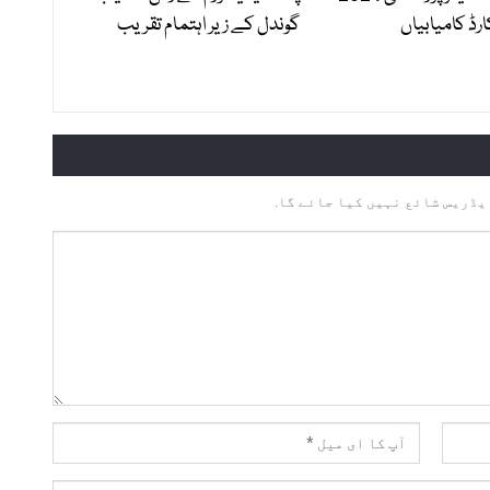
رڈ کامیابیاں
گوندل کے زیر اہتمام تقریب
یڈریس شائع نہیں کیا جائے گا.