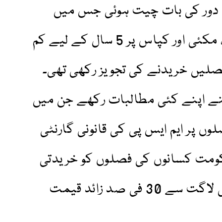
 دور کی بات چیت ہوئی جس میں
حکومت نے 3 قسم کی دالوں، مکئی اور کپاس پر 5 سال کے لیے کم
لیں خریدنے کی تجویز رکھی تھی۔
ے اپنے کئی مطالبات رکھے جن میں
ں پر ایم ایس پی کی قانونی گارنٹی
ومت کسانوں کی فصلوں کو خریدتی
ہے اور ایم ایس پی فصلوں کی لاگت سے 30 فی صد زائد قیمت