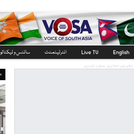
English
Live TV
انٹرٹینمنٹ
سائنس و ٹیکنال
 حکومتی تجاویز مسترد کردیں
ek