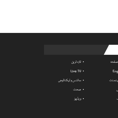
Usefu
 صفحہ
تازہ ترین
Live TV
Eng
ٹینمنٹ
سائنس و ٹیکنالوجی
ل
صحت
ویڈیوز