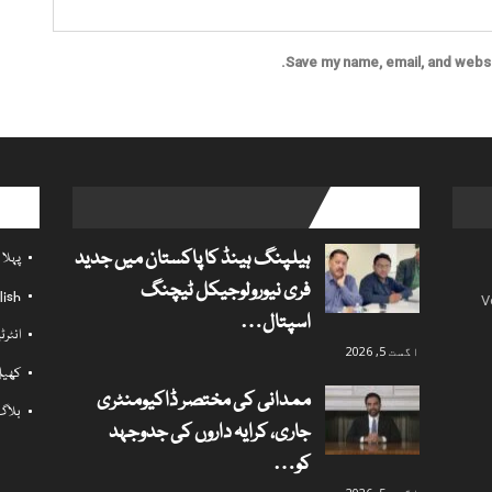
Save my name, email, and websit
l links
popular posts
ہیلپنگ ہینڈ کا پاکستان میں جدید
پہلا
فری نیورولوجیکل ٹیچنگ
lish
V
اسپتال…
انٹر
اگست 5, 2026
کھی
ممدانی کی مختصر ڈاکیومنٹری
بلاگ
جاری، کرایہ داروں کی جدوجہد
کو…