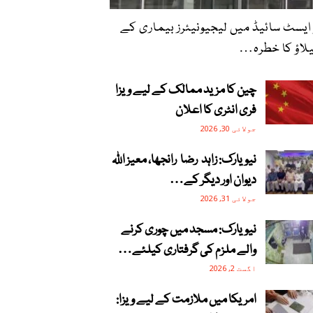
 ایسٹ سائیڈ میں لیجیونیئرز بیماری کے
لاؤ کا خطرہ…
چین کا مزید ممالک کے لیے ویزا
فری انٹری کا اعلان
جولائی 30, 2026
نیویارک: زاہد رضا رانجھا، معیز اللہ
دیوان اور دیگر کے…
جولائی 31, 2026
نیویارک: مسجد میں چوری کرنے
والے ملزم کی گرفتاری کیلئے…
اگست 2, 2026
امریکا میں ملازمت کے لیے ویزا: