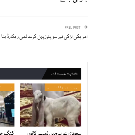
PREV POST
امریکی لڑکی نے سویٹرز پہن کر عالمی ریکارڈ بنا د
شاید آپ یہ بھی پسند کریں
اوورسیز پاکستانی
نامہ نگ
سعودی عرب میں لمبے کانوں