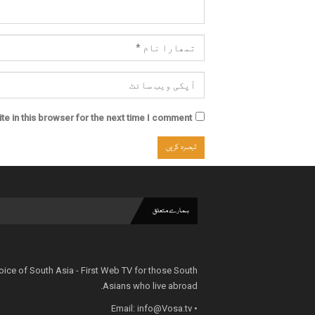
e in this browser for the next time I comment.
ہمارے متعلق
oice of South Asia - First Web TV for those South
Asians who live abroad.
info@Vosa.tv
• Email: