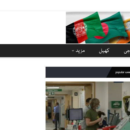
وجی
کھیل
مزید
popular we