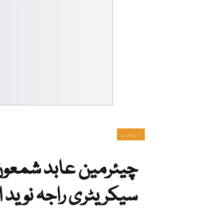
انتخاب
چیئرمین عابد شمعو
سیکریٹری راجہ نوید