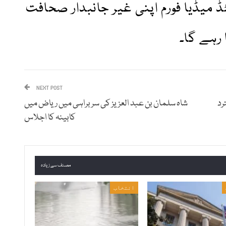
ڈ میڈیا فورم اپنی غیر جانبدار صحافت
رہے گا۔
NEXT POST
رد
شاہ سلمان بن عبد العزیز کی سربراہی میں ریاض میں
کابینہ کا اجلاس
مصنف سے زیادہ
انتخاب