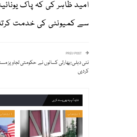
امید ظاہر کی کہ پاک یونائیٹ
سے کمیونٹی کی خدمت کرتا 
PREV POST
نئی دہلی:بھارتی کسانوں نے حکومتی تجاویز مست
کردیں
شاید آپ یہ بھی پسند کریں
انتخاب
انتخاب