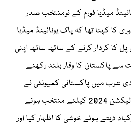
ونائیٹڈ میڈیا فورم کے نومنتخب صدر
کا کہنا تھا کہ پاک یونائیٹڈ میڈیا
پل کا کردار کرنے کے ساتھ ساتھ اپنی
 سے پاکستان کا وقار بلند رکھنے
ی عرب میں پاکستانی کمیونٹی نے
پاک یونائیٹڈ میڈیا فورم کے الیکشن 2024 کیلئے منتخب ہونے
کباد دیتے ہوئے خوشی کا اظہار کیا اور