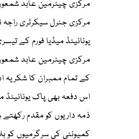
مرکزی چیئرمین عابد شمعون 
مرکزی جنرل سیکرٹری راجہ 
یونائیٹڈ میڈیا فورم کے تیسر
مرکزی چیئرمین عابد شمعون چ
کے تمام ممبران کا شکریہ ا
اس دفعہ بھی پاک یونائیٹڈ می
ذمہ داریوں کو مقدم رکھتے 
کمیونٹی کی سرگرمیوں کو بلا