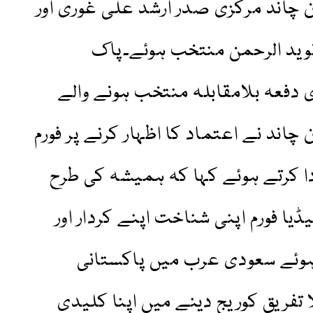
چاند مرکزی صدر ارشد علی غوری اور
نوید الرحمن منتخب ہوئے۔پاک
ی دفعہ بلامقابلہ منتخب ہونے والے
اند نے اعتماد کا اظہار کرنے پر فورم
دا کرتے ہوئے کہا کہ ہمیشہ کی طرح
ڈیا فورم اپنی شناخت اپنے کردار اور
ہوئے سعودی عرب میں پاکستانی
 تفریق کوریج دینے میں اپنا کلیدی