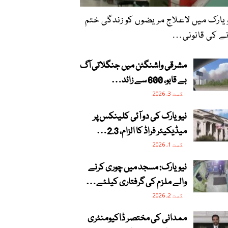
یارک میں لاعلاج مریضوں کو زندگی ختم
ے کی قانونی…
مشرقی واشنگٹن میں جنگلاتی آگ
بے قابو، 600 سے زائد…
اگست 3, 2026
نیویارک کی دو آئی کلینکس پر
میڈیکیئر فراڈ کا الزام، 2.3…
اگست 1, 2026
نیویارک: مسجد میں چوری کرنے
والے ملزم کی گرفتاری کیلئے…
اگست 2, 2026
ممدانی کی مختصر ڈاکیومنٹری