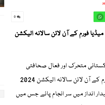
0
یڈیا فورم کے آن لائن سالانہ الیکشن
تانی متحرک اور فعال صحافتی
تنظیم پاک یونائیٹڈ میڈیا فورم کے آن لائن سالانہ الیکشن 2024
بدار انداز میں سر انجام پائے جس میں