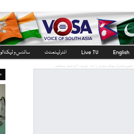
English
Live TV
انٹرٹینمنٹ
سائنس و ٹیکنال
علی،جنرل سیکریٹری راجہ نوید الرحمن منتخب
ek