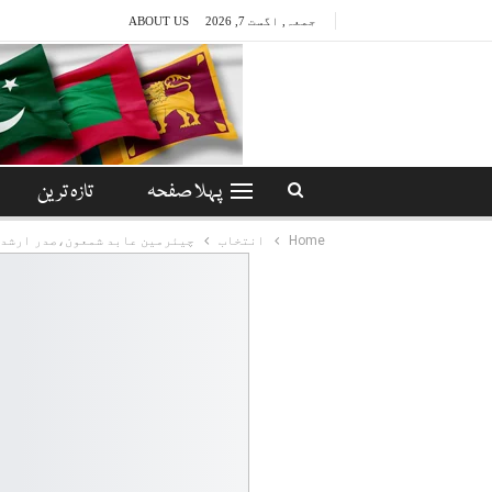
جمعہ, اگست 7, 2026
ABOUT US
پہلا صفحہ
تازہ ترین
Home
انتخاب
چیئرمین عابد شمعون،صدر ارشد 