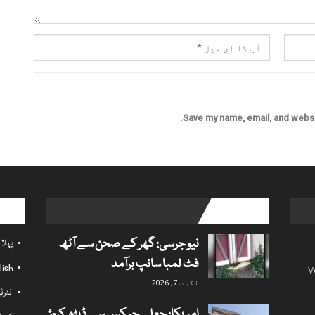
Save my name, email, and websit
l links
popular posts
نیو جرسی: گھر کے صحن سے آٹھ
پہلا
فٹ لمبا سانپ برآمد
lish
V
اگست 7, 2026
انٹر
امریکا: جعلی چیکس سے ڈیڑھ کروڑ