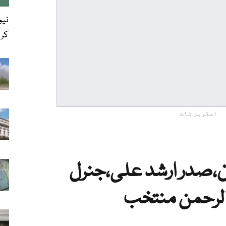
نیو
کرن
اسکرین شاٹ
ن،صدر ارشد علی،جنرل
 الرحمن منتخب