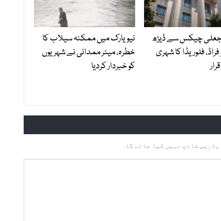
 جعلی چیکس سے ڈیڑھ
نیویارک میں ممکنہ سیلاب کا
 فراڈ، فلوریڈا کا شہری
خطرہ، میئر ممدانی نے شہریوں
رار
کو خبردار کردیا
یڈریس شائع نہیں کیا جائے گا.