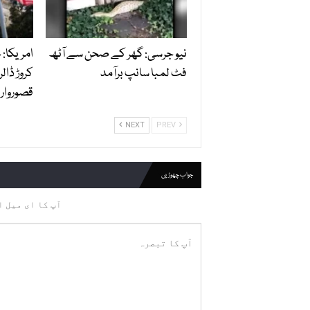
نیو جرسی: گھر کے صحن سے آٹھ
امریکا:
فٹ لمبا سانپ برآمد
کروڑ ڈالر
قصوروار ق
NEXT
PREV
جواب چھوڑیں
آپ کا ای میل ا