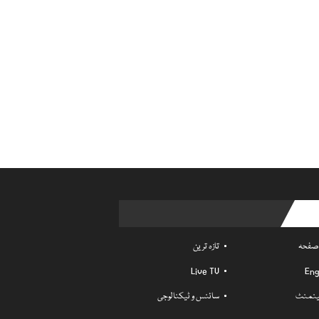
Usefu
 صفحہ
تازہ ترین
Live TV
Eng
ٹینمنٹ
سائنس و ٹیکنالوجی