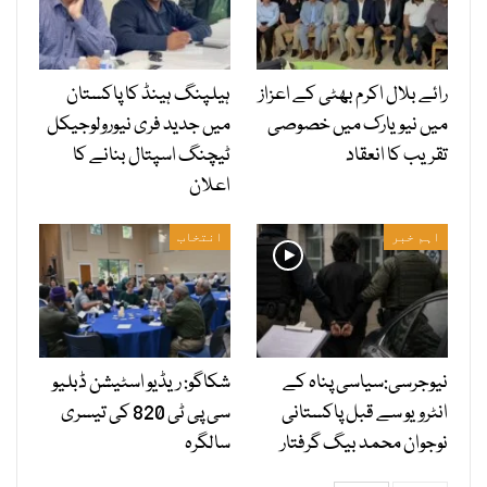
رائے بلال اکرم بھٹی کے اعزاز
ہیلپنگ ہینڈ کا پاکستان
میں نیویارک میں خصوصی
میں جدید فری نیورولوجیکل
تقریب کا انعقاد
ٹیچنگ اسپتال بنانے کا
اعلان
اہم خبر
انتخاب
نیوجرسی:سیاسی پناہ کے
شکاگو: ریڈیو اسٹیشن ڈبلیو
انٹرویو سے قبل پاکستانی
سی پی ٹی 820 کی تیسری
نوجوان محمد بیگ گرفتار
سالگرہ