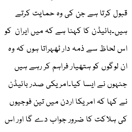
قبول کرتا ہے جن کی وہ حمایت کرتے
ہیں۔بائیڈن کا کہنا ہے کہ میں ایران کو
اس لحاظ سے ذمہ دار ٹھہراتا ہوں کہ وہ
ان لوگوں کو ہتھیار فراہم کر رہے ہیں
جنہوں نے ایسا کیا۔امریکی صدر بائیڈن
نے کہا کہ امریکا اردن میں تین فوجیوں
کی ہلاکت کا ضرور جواب دے گا اور اس