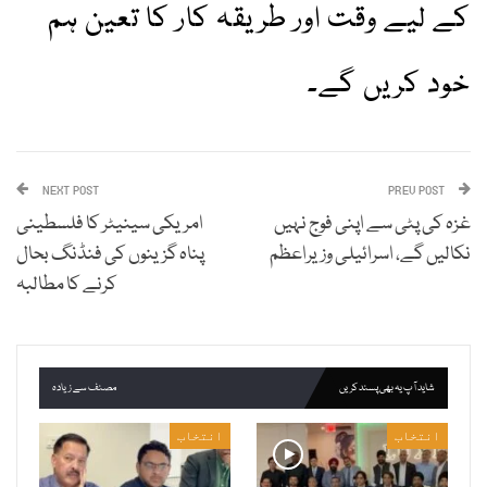
کے لیے وقت اور طریقہ کار کا تعین ہم
خود کریں گے۔
NEXT POST
PREV POST
غزہ کی پٹی سے اپنی فوج نہیں
امریکی سینیٹر کا فلسطینی
نکالیں گے، اسرائیلی وزیراعظم
پناہ گزینوں کی فنڈنگ بحال
کرنے کا مطالبہ
شاید آپ یہ بھی پسند کریں
مصنف سے زیادہ
انتخاب
انتخاب