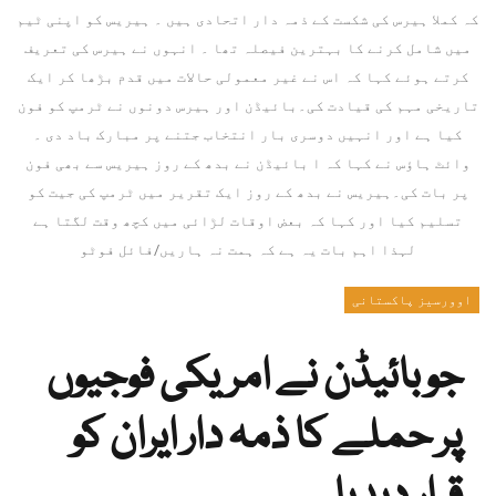
کہ کملا ہیرس کی شکست کے ذمہ دار اتحادی ہیں ۔ ہیریس کو اپنی ٹیم
میں شامل کرنے کا بہترین فیصلہ تھا ۔ انہوں نے ہیرس کی تعریف
کرتے ہوئے کہا کہ اس نے غیر معمولی حالات میں قدم بڑھا کر ایک
تاریخی مہم کی قیادت کی۔بائیڈن اور ہیرس دونوں نے ٹرمپ کو فون
کیا ہے اور انہیں دوسری بار انتخاب جتنے پر مبارک باد دی ۔
وائٹ ہاؤس نے کہا کہ ا بائیڈن نے بدھ کے روز ہیریس سے بھی فون
پر بات کی۔ہیریس نے بدھ کے روز ایک تقریر میں ٹرمپ کی جیت کو
تسلیم کیا اور کہا کہ بعض اوقات لڑائی میں کچھ وقت لگتا ہے
لہذا اہم بات یہ ہے کہ ہمت نہ ہاریں/فائل فوٹو
اوورسیز پاکستانی
جوبائیڈن نے امریکی فوجیوں
پر حملے کا ذمہ دار ایران کو