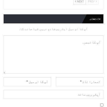
NEXT
PREV
جواب چھوڑیں
آپ کا ای میل ایڈریس شائع نہیں کیا جائے گا.