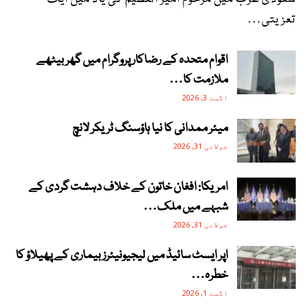
تعزیتی…
اقوام متحدہ کے رضاکار پروگرام میں گھر بیٹھے
ملازمت کا…
اگست 3, 2026
میئر ممدانی کا نیا ہاؤسنگ ٹریکر لانچ
جولائی 31, 2026
امریکا: افغان خاتون کے خلاف دہشت گردی کے
شبہے میں ملک…
جولائی 31, 2026
اپر ایسٹ سائیڈ میں لیجیونیئرز بیماری کے پھیلاؤ کا
خطرہ…
اگست 1, 2026