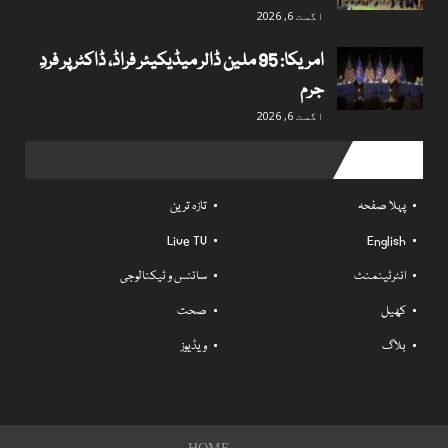
اگست 6, 2026
امریکا: 95 ملین ڈالر میڈیکیئر فراڈ، ڈاکٹر پر فردِ
جرم
اگست 6, 2026
Useful links
پہلا صفحہ
تازہ ترین
Live TV
English
انٹرٹینمنٹ
سائنس و ٹیکنالوجی
کھیل
صحت
بلاگ
ویڈیوز