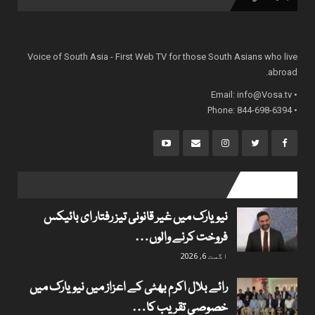
Voice of South Asia - First Web TV for those South Asians who live
abroad.
info@Vosa.tv
• Email:
• Phone: 844-698-6394
popular posts
نیویارک میں غیر قانونی تیز رفتار ای بائیکس
فروخت کرنے والوں…
اگست 6, 2026
رائے بلال اکرم بھٹی کے اعزاز میں نیویارک میں
خصوصی تقریب کا…