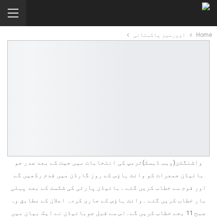
Home
اوورسیز پاکستانی
واشنگٹن(ویب ڈیسک)ٹرمپ کی انتخابات میں جیت کے بعد صدر جو
بائیڈن جمعرات کو وائٹ ہاؤس کے روز گارڈن میں قدم رکھیں گے
اور قوم سے خطاب کریں گئے ۔بائیڈن پارٹی کی شکست کے بعد پہلی
بار خطاب کریں گئے ۔وائٹ ہاؤس کے جاری کردہ اعلان کے مطابق وہ
صبح 11 بجے خطاب کریں گے۔اس سے قبل جوبائیڈن نے ایک بیان میں