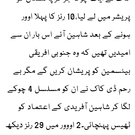
پریشر میں لے لیا،10 رنز کا پہلا اوور
ہونے کے بعد شاہین آئے اس بار ان سے
امیدیں تھیں کہ وہ جنوبی افریقی
بیٹسمین کو پریشان کریں گے مگر بے
رحم ڈی کاک نے ان کو مسلسل 4 چوکے
لگا کر شاہین آفریدی کے اعتماد کو
ٹھیس پہنچائی۔2 اووور میں 29 رنز دیکھ