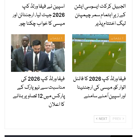
الجبیل کرکٹ ایسوسی ایشن
اسپین نے فیفا ورلڈ کپ
کے زیرِ اہتمام سمر چیمپئن
2026 جیت لیا، ارجنٹائن اور
لیگ اختتام پذیر
میسی کا خواب چکنا چور
انتخاب
انتخاب
فیفا ورلڈ کپ 2026 کا فائنل
فیفا ورلڈ کپ 2026 کی
اتوار کو، میسی کی ارجنٹینا
مناسبت سے نیویارک کے
اور اسپین آمنے سامنے
پارکس میں 12 تصاویر بنانے
کا اعلان
NEXT
PREV