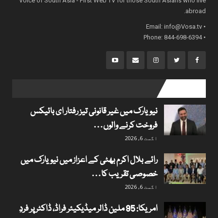
Voice of South Asia - First Web TV for those South Asians who live
abroad.
info@Vosa.tv
• Email:
• Phone: 844-698-6394
popular posts
نیویارک میں غیر قانونی تیز رفتار ای بائیکس
فروخت کرنے والوں…
اگست 6, 2026
رائے بلال اکرم بھٹی کے اعزاز میں نیویارک میں
خصوصی تقریب کا…
اگست 6, 2026
امریکا: 95 ملین ڈالر میڈیکیئر فراڈ، ڈاکٹر پر فردِ