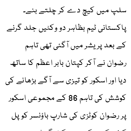
سلپ میں کیچ دے کر چلتے بنے۔
پاکستانی ٹیم بظاہر دو وکٹیں جلد گرنے
کے بعد پریشر میں آگئی تھی تاہم
رضوان نے آکر کپتان بابر اعظم کا ساتھ
دیا اور اسکور کو تیزی سے آگے بڑھانے کی
کوشش کی تاہم 86 کے مجموعی اسکور
پر رضوان کوٹزی کی شارپ باؤنسر کو پل