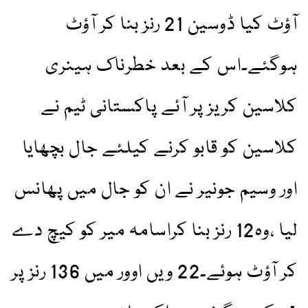
آؤٹ کیا ڈوسین 21 رنز بنا کر آؤٹ
ہوگئے۔اس کے بعد خطرناک ہینری
کلاسین کریز پر آئے پاکستانی ٹیم نے
کلاسین کو قابو کرنے کیلئے جال بچھایا
اور وسیم جونیر نے ان کو جال میں پھانس
لیا ،وہ12 رنز بنا کراسامہ میر کو کیچ دے
کر آؤٹ ہوئے۔22 ویں اوور میں 136 رنز پر