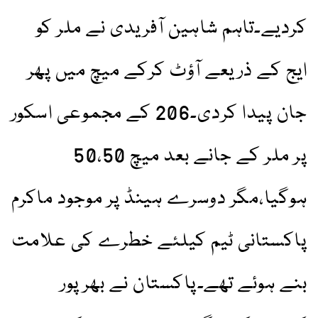
کردیے۔تاہم شاہین آفریدی نے ملر کو
ایج کے ذریعے آؤٹ کرکے میچ میں پھر
جان پیدا کردی۔206 کے مجموعی اسکور
پر ملر کے جانے بعد میچ 50،50
ہوگیا،مگر دوسرے ہینڈ پر موجود ماکرم
پاکستانی ٹیم کیلئے خطرے کی علامت
بنے ہوئے تھے۔پاکستان نے بھرپور