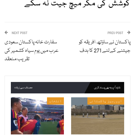
کوشش کی مگر میچ جیت نہ سکے
NEXT POST
PREV POST
پاکستان نے ساؤتھ افریقہ کو
سفارت خانہ پاکستان سعودی
جیتنے کےلئے 271 کا ہدف
عرب میں یوم سیاہ کشمیر کی
تقریب منعقد
شاید آپ یہ بھی پسند کریں
مصنف سے زیادہ
اوورسیز پاکستانی
انتخاب