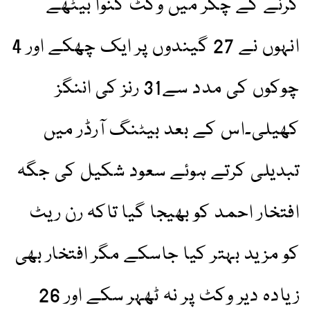
کرنے کے چکر میں وکٹ گنوا بیٹھے
انہوں نے 27 گیندوں پر ایک چھکے اور 4
چوکوں کی مدد سے31 رنز کی اننگز
کھیلی۔اس کے بعد بیٹنگ آرڈر میں
تبدیلی کرتے ہوئے سعود شکیل کی جگہ
افتخار احمد کو بھیجا گیا تاکہ رن ریٹ
کو مزید بہتر کیا جاسکے مگر افتخار بھی
زیادہ دیر وکٹ پر نہ ٹھہر سکے اور 26