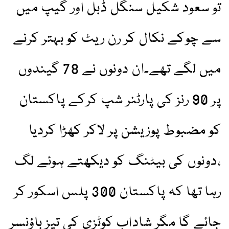
تو سعود شکیل سنگل ڈبل اور گیپ میں
سے چوکے نکال کر رن ریٹ کو بہتر کرنے
میں لگے تھے۔ان دونوں نے 78 گیندوں
پر 90 رنز کی پارٹنر شپ کرکے پاکستان
کو مضبوط پوزیشن پر لاکر کھڑا کردیا
،دونوں کی بیٹنگ کو دیکھتے ہوئے لگ
رہا تھا کہ پاکستان 300 پلس اسکور کر
جائے گا مگر شاداب کوٹزی کی تیز باؤنسر