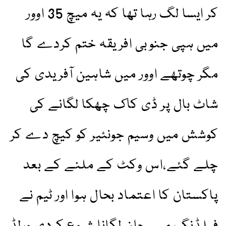
کر ایسا لگ رہا تھا کہ یہ میچ 35 اوور
میں ہپی جنوبی افریقہ ختم کردے گا
مگر چوتھے اوور میں شاہین آفریدی کی
شاٹ بال پر ڈی کاک چھکا لگانے کی
کوشش میں وسیم جونئیر کو کیچ دے کر
چلے گئے،اس وکٹ کے ملنے کے بعد
پاکستان کا اعتماد بحال ہوا اور ٹیم نے