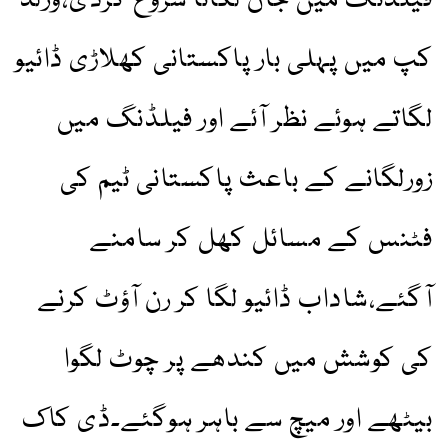
فیلڈنگ میں جان لگانا شروع کردی،ورلڈ
کپ میں پہلی بار پاکستانی کھلاڑی ڈائیو
لگاتے ہوئے نظر آئے اور فیلڈنگ میں
زورلگانے کے باعث پاکستانی ٹیم کی
فٹنس کے مسائل کھل کر سامنے
آگئے،شاداب ڈائیو لگا کر رن آؤٹ کرنے
کی کوشش میں کندھے پر چوٹ لگوا
بیٹھے اور میچ سے باہر ہوگئے۔ڈی کاک