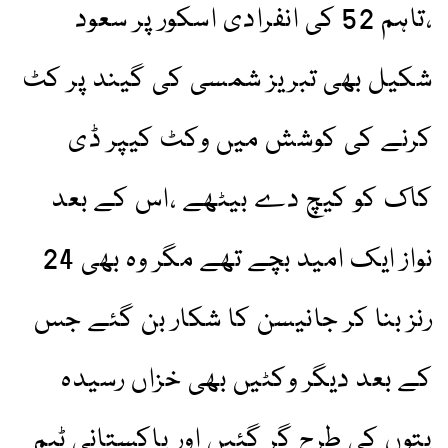
،تاہم 52 کی انفرادی اسکور پر سعود
شکیل بھی تبریز شمسی کی گیند پر کٹ
کرنے کی کوشش میں وکٹ کیپر ڈی
کاک کو کیچ دے بیٹھے ،اس کے بعد
نواز ایک امید بچے تھے مگر وہ بھی 24
رنز بنا کر جانیسن کا شکار بن گئے جس
کے بعد دیگر وکٹیں بھی خزاں رسیدہ
پتوں کی طرح گر گئیں اور پاکستانی ٹیم