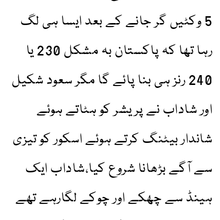
5 وکٹیں گر جانے کے بعد ایسا ہی لگ
رہا تھا کہ پاکستان بہ مشکل 230 یا
240 رنز ہی بنا پائے گا مگر سعود شکیل
اور شاداب نے پریشر کو ہٹاتے ہوئے
شاندار بیٹنگ کرتے ہوئے اسکور کو تیزی
سے آگے بڑھانا شروع کیا،شاداب ایک
ہینڈ سے چھکے اور چوکے لگارہے تھے