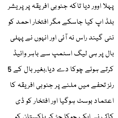
پہلا اوور دیا تاکہ جنوبی افریقہ پر پریشر
بلڈ اپ کیا جاسکے مگر افتخار احمد کو
نئی گیند راس نہ آئی اور انہوں نے پہلی
بال پر ہی لیگ اسٹمپ سے باہر وائیڈ
کرتے ہوئے چوکا دے دیا،بغیر بال کے 5
رنز تحفے میں ملنے پر جنوبی افریقہ کا
اعتماد بوسٹ ہوگیا اور افتخار کو ڈی
کاک نے ایک چوکا جڑ کر پاکستان کو