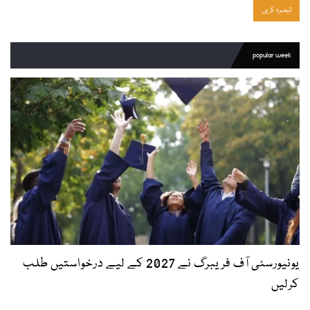
popular week
یونیورسٹی آف فریبرگ نے 2027 کے لیے درخواستیں طلب
کرلیں