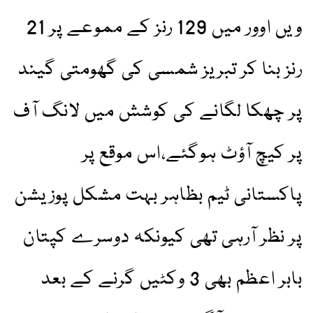
ویں اوور میں 129 رنز کے مموعے پر 21
رنز بنا کر تبریز شمسی کی گھومتی گیند
پر چھکا لگانے کی کوشش میں لانگ آف
پر کیچ آؤٹ ہوگئے،اس موقع پر
پاکستانی ٹیم بظاہر بہت مشکل پوزیشن
پر نظر آرہی تھی کیونکہ دوسرے کپتان
بابر اعظم بھی 3 وکٹیں گرنے کے بعد