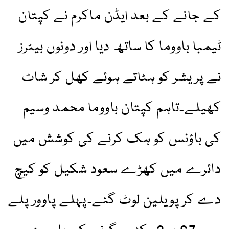
کے جانے کے بعد ایڈن ماکرم نے کپتان
ٹیمبا باووما کا ساتھ دیا اور دونوں بیٹرز
نے پریشر کو ہٹاتے ہوئے کھل کر شاٹ
کھیلے۔تاہم کپتان باووما محمد وسیم
کی باؤنس کو ہک کرنے کی کوشش میں
دائرے میں کھڑے سعود شکیل کو کیچ
دے کر پویلین لوٹ گئے۔پہلے پاوور پلے