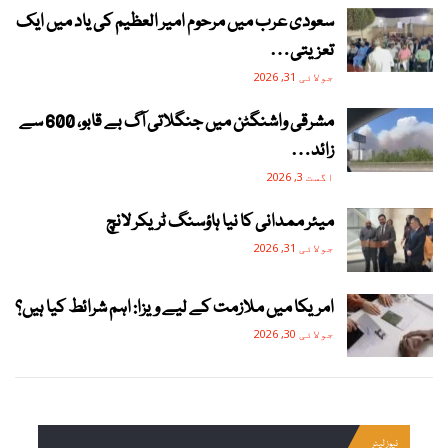
سعودی عرب میں مرحوم امیر العظیم کی یاد میں ایک
تعزیتی…
جولائی 31, 2026
مشرقی واشنگٹن میں جنگلاتی آگ بے قابو، 600 سے
زائد…
اگست 3, 2026
میئر ممدانی کا نیا ہاؤسنگ ٹریکر لانچ
جولائی 31, 2026
امریکا میں ملازمت کے لیے ویزا: اہم شرائط کیا ہیں؟
جولائی 30, 2026
نیوز لیٹر