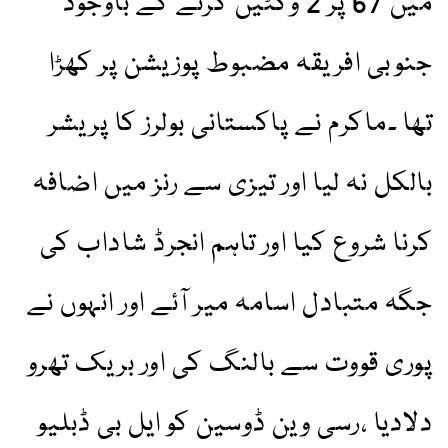
میں 67 پر 2 وکٹیں گرنے کے باوجود
جنوبی افریقہ مضبوط پوزیشن پر کھڑا
تھا ۔ماکرم نے پاکستانی بولرز کا پریشر
بالکل نہ لیا اور تیزی سے رنز میں اضافہ
کرنا شروع کیا اور تاہم انجرڈ شاداب کی
جگہ متبادل اسامہ میر آئے اور انہوں نے
پوری قووت سے بالنگ کی اور بریک تھرو
دلادیا ،رسی وین ڈوسین کو ایل بی ڈبلیو