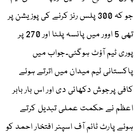
جو کہ 300 پلس رنز کرنے کی پوزیشن پر
تھی 5 اوور میں پانسہ پلٹا اور 270 پر
پوری ٹیم آؤٹ ہوگئی۔جواب میں
پاکستانی ٹیم میدان میں اترتے ہوئے
کافی پرجوش دکھائی دی اور اس بار بابر
اعظم نے حکمت عملی تبدیل کرتے
ہوئے پارٹ ٹائم آف اسپنر افتخار احمد کو