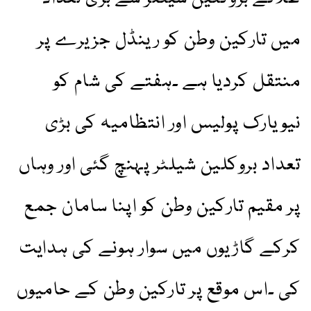
میں تارکین وطن کو رینڈل جزیرے پر
منتقل کردیا ہے ۔ہفتے کی شام کو
نیویارک پولیس اور انتظامیہ کی بڑی
تعداد بروکلین شیلٹر پہنچ گئی اور وہاں
پر مقیم تارکین وطن کو اپنا سامان جمع
کرکے گاڑیوں میں سوار ہونے کی ہدایت
کی ۔اس موقع پر تارکین وطن کے حامیوں