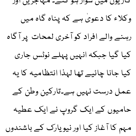
گاڑیوں میں سوار ہو گئے۔ مہاجرین اور
وکلاء کا دعویٰ ہے کہ پناہ گاہ میں
رہنے والے افراد کو آخری لمحات پر آگاہ
کیا گیا جبکہ انہیں پہلے نوٹس جاری
کیا جانا چائیے تھا لہذا انتظامیہ کا یہ
عمل درست نہیں ہے۔تارکین وطن کے
حامیوں کے ایک گروپ نے ایک عطیہ
مہم کا آغاز کیا اور نیویارک کے باشندوں