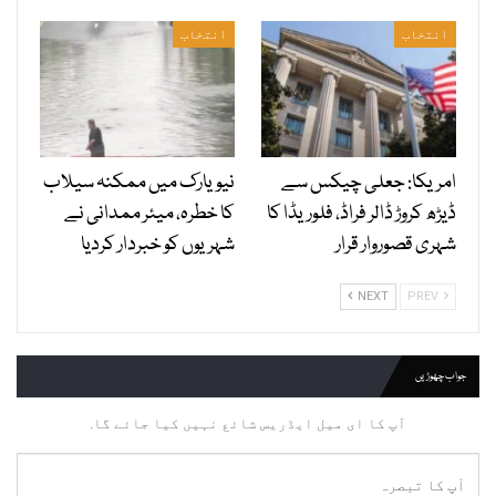
انتخاب
انتخاب
امریکا: جعلی چیکس سے
نیویارک میں ممکنہ سیلاب
ڈیڑھ کروڑ ڈالر فراڈ، فلوریڈا کا
کا خطرہ، میئر ممدانی نے
شہری قصوروار قرار
شہریوں کو خبردار کردیا
NEXT
PREV
جواب چھوڑیں
آپ کا ای میل ایڈریس شائع نہیں کیا جائے گا.