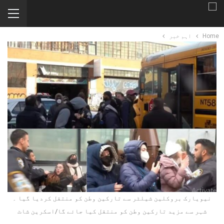
Home
اہم خبر
نیویارک بروکلین شیلٹر سے تارکین وطن کو منتقل کردیا گیا ۔
شہر سے مزید تارکین وطن کو منتقل کیا جائے گا/اسکرین شاٹ