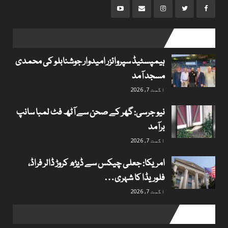
popular posts
ہیمپسٹیڈ سپروائزر امیدوار جوشنابلو کی محمدی
مسجد آمد
اگست 7, 2026
نیو جرسی: گھر کے صحن سے آٹھ فٹ لمبا سانپ
برآمد
اگست 7, 2026
امریکا: جعلی چیکس سے ڈیڑھ کروڑ ڈالر فراڈ،
فلوریڈا کا شہری…
اگست 7, 2026
Useful links