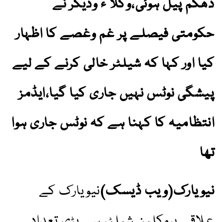
دھکم پیل ہوئی،وکلا ء ودیگر نے
حکومتی فیصلے پر غم وغصے کا اظہار
کیا اور کہا کہ شیلٹر خالی کرنے کے لیے
پیشگی نوٹس نہیں جاری کیا گیا،ایڈمز
انتظامیہ کا کہنا ہے کہ نوٹس جاری ہوا
تھا
نیویارک(ویب ڈیسک)
نیویارک کے
علاقے بروکلین شیلٹر سے بڑی تعداد