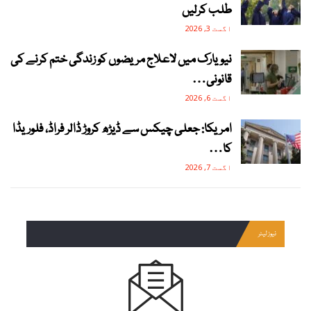
طلب کرلیں
اگست 3, 2026
نیویارک میں لاعلاج مریضوں کو زندگی ختم کرنے کی
قانونی…
اگست 6, 2026
امریکا: جعلی چیکس سے ڈیڑھ کروڑ ڈالر فراڈ، فلوریڈا
کا…
اگست 7, 2026
نیوز لیٹر