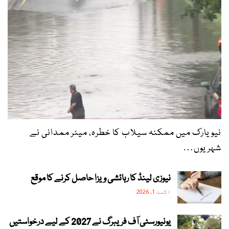
نیویارک میں ممکنہ سیلاب کا خطرہ، میئر ممدانی نے
شہریوں…
نیوزی لینڈ کا رہائشی ویزا حاصل کرنے کا موقع
اگست 1, 2026
یونیورسٹی آف فریبرگ نے 2027 کے لیے درخواستیں