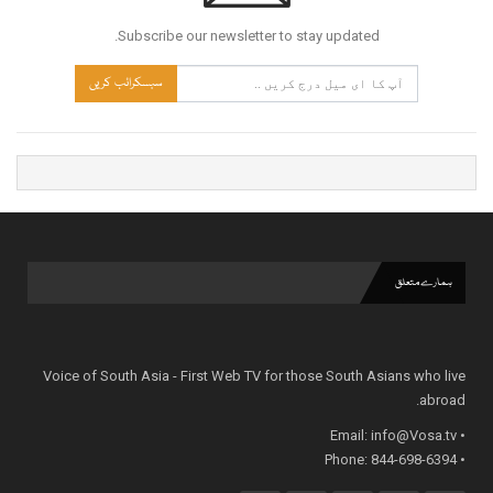
Subscribe our newsletter to stay updated.
سبسکرائب کریں
ہمارے متعلق
Voice of South Asia - First Web TV for those South Asians who live
abroad.
info@Vosa.tv
• Email:
• Phone: 844-698-6394