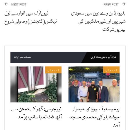
NEXT POST
PREV POST
بلیوارڈ رن وے زون میں سعودی
نیویارک میں اتوار سے ٹول
شہریوں اور غیر ملکیوں کی
ٹیکس(کنجشن) وصولی شروع
بھرپور شرکت
شاید آپ یہ بھی پسند کریں
مصنف سے زیادہ
انتخاب
انتخاب
ہیمپسٹیڈ سپروائزر امیدوار
نیو جرسی: گھر کے صحن سے
جوشنابلو کی محمدی مسجد
آٹھ فٹ لمبا سانپ برآمد
آمد