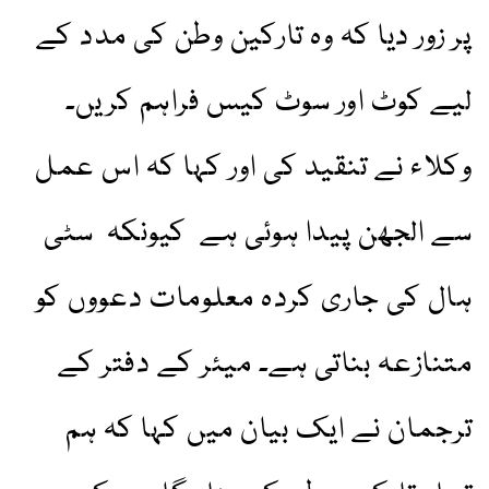
پر زور دیا کہ وہ تارکین وطن کی مدد کے
لیے کوٹ اور سوٹ کیس فراہم کریں۔
وکلاء نے تنقید کی اور کہا کہ اس عمل
سے الجھن پیدا ہوئی ہے کیونکہ سٹی
ہال کی جاری کردہ معلومات دعووں کو
متنازعہ بناتی ہے۔ میئر کے دفتر کے
ترجمان نے ایک بیان میں کہا کہ ہم