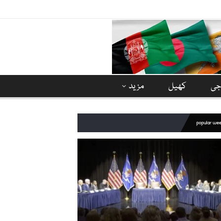
وجی
کھیل
مزید
popular we