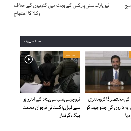
 سج
نیویارک سٹی پارکس کے بجٹ میں کٹوتیوں کے خلاف
وکلا کا احتجاج
مصنف سے زیادہ
اہم خبر
کی مختصر ڈاکیومنٹری
نیوجرسی:سیاسی پناہ کے انٹرویو
ایہ داروں کی جدوجہد کو
سے قبل پاکستانی نوجوان محمد
دیا
بیگ گرفتار