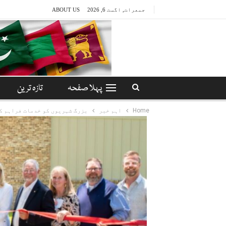
جمعرات, اگست 6, 2026
ABOUT US
پہلا صفحہ
تازہ ترین
Home
اہم خبر
بزرگ شہریوں کو خدمات فراہم ک