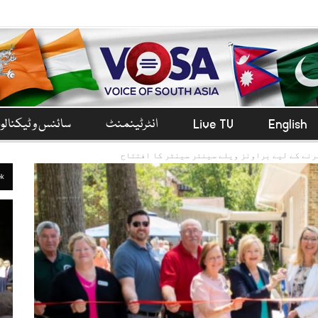
English
Live TV
انٹرٹینمنٹ
سائنس و ٹیکنال
رنے کے لیے براونز ویلے سینئر سینٹر کا افتتاح
ek