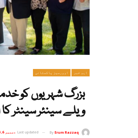
اہم خبر
اوورسیز پاکستانی
بزرگ شہریوں کو خدمات
ویلے سینئر سینٹر کا ا
Last updated
دسمبر 6, 2024
By
Erum Razzaq