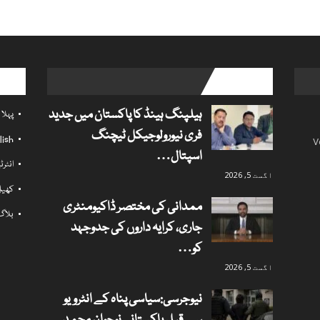
l links
popular posts
ہیلپنگ ہینڈ کا پاکستان میں جدید
پہلا
فری نیورولوجیکل ٹیچنگ
lish
V
اسپتال…
انٹر
اگست 5, 2026
کھی
ممدانی کی مختصر ڈاکیومنٹری
بلاگ
جاری، کرایہ داروں کی جدوجہد
کو…
اگست 5, 2026
نیوجرسی:سیاسی پناہ کے انٹرویو