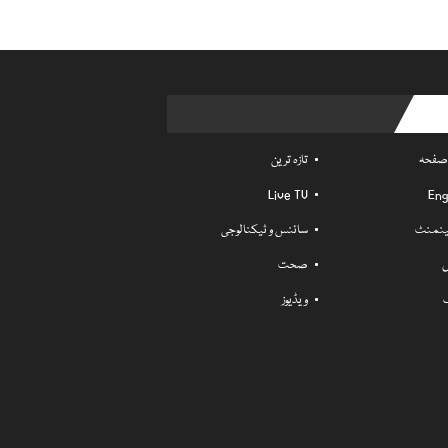
Usefu
 صفحہ
تازہ ترین
Live TV
Eng
ٹینمنٹ
سائنس و ٹیکنالوجی
ل
صحت
ویڈیوز