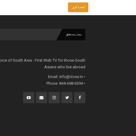
ہمارے متعلق
oice of South Asia - First Web TV for those South
Asians who live abroad.
info@Vosa.tv
• Email:
• Phone: 844-698-6394