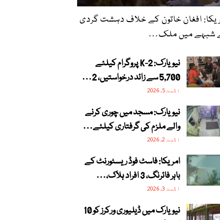
یکا: افغان خاتون کے خلاف دہشت گردی
 شبہے میں ملک…
نیویارک: 2-K پروگرام کیلئے
5,700 سے زائد درخواستیں، 2…
اگست 5, 2026
نیویارک: مسجد میں چوری کرنے
والے ملزم کی گرفتاری کیلئے…
اگست 2, 2026
امریکا: فاسٹ فوڈ ریسٹورنٹ کے
باہر فائرنگ، 3 افراد ہلاک،…
اگست 3, 2026
نیویارک میں ڈیلیوری ورکرز کو 10