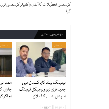
کرسمس تعطیلات کا آغاز، راکفیلر کرسمس ٹری
گیا
شاید آپ یہ بھی پسند کریں
انتخاب
انتخاب
ہیلپنگ ہینڈ کا پاکستان میں
ممدانی 
جدید فری نیورولوجیکل ٹیچنگ
جاری، کر
اسپتال بنانے کا اعلان
اجاگر کر 
NEXT
PREV