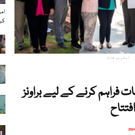
امر
کے
اسکرین شاٹ
 فراہم کرنے کے لیے براونز
فتتاح