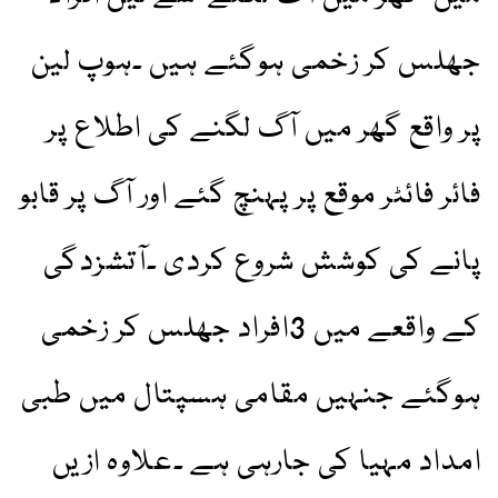
جھلس کر زخمی ہوگئے ہیں ۔ہوپ لین
پر واقع گھر میں آگ لگنے کی اطلاع پر
فائر فائٹر موقع پر پہنچ گئے اور آگ پر قابو
پانے کی کوشش شروع کردی ۔آتشزدگی
کے واقعے میں 3افراد جھلس کر زخمی
ہوگئے جنہیں مقامی ہسپتال میں طبی
امداد مہیا کی جارہی ہے ۔علاوہ ازیں