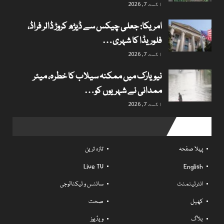
اگست 7, 2026
امریکا: جعلی چیکس سے ڈیڑھ کروڑ ڈالر فراڈ،
فلوریڈا کا شہری…
اگست 7, 2026
نیویارک میں ممکنہ سیلاب کا خطرہ، میئر
ممدانی نے شہریوں کو…
اگست 7, 2026
Useful links
پہلا صفحہ
تازہ ترین
Live TV
English
انٹرٹینمنٹ
سائنس و ٹیکنالوجی
کھیل
صحت
بلاگ
ویڈیوز