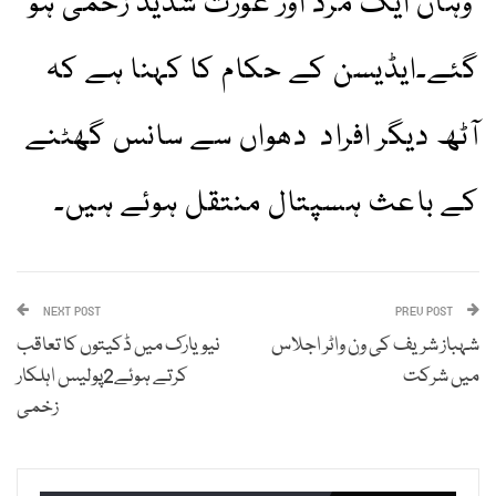
وہاں ایک مرد اور عورت شدید زخمی ہو
گئے۔ایڈیسن کے حکام کا کہنا ہے کہ
آٹھ دیگر افراد دھواں سے سانس گھٹنے
کے باعث ہسپتال منتقل ہوئے ہیں۔
NEXT POST
PREV POST
شہباز شریف کی ون واٹر اجلاس
نیویارک میں ڈکیتوں کا تعاقب
میں شرکت
کرتے ہوئے2پولیس اہلکار
زخمی