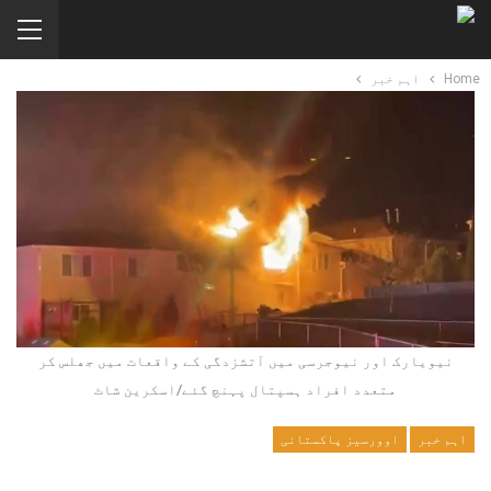
Home
اہم خبر
نیویارک اور نیوجرسی میں آتشزدگی کے واقعات میں جھلس کر
متعدد افراد ہسپتال پہنچ گئے/اسکرین شاٹ
اہم خبر
اوورسیز پاکستانی