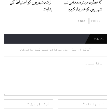
کا خطرہ، میئر ممدانی نے
الرٹ، شہریوں کو احتیاط کی
شہریوں کو خبردار کردیا
ہدایت
NEXT
PREV
جواب چھوڑیں
آپ کا ای میل ایڈریس شائع نہیں کیا جائے گا.