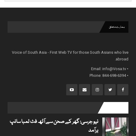
ہمارے متعلق
Voice of South Asia - First Web TV for those South Asians who live
abroad.
info@Vosa.tv
• Email:
• Phone: 844-698-6394
popular posts
نیو جرسی: گھر کے صحن سے آٹھ فٹ لمبا سانپ
برآمد