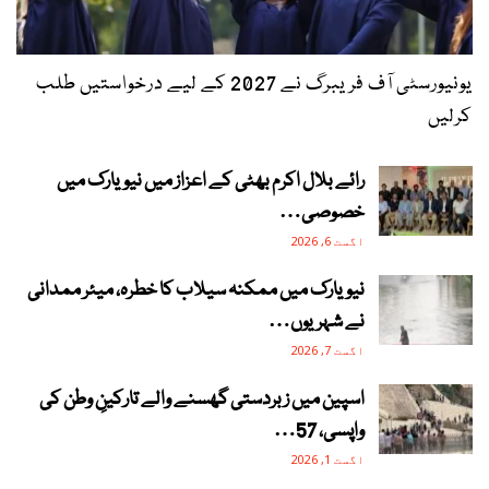
یونیورسٹی آف فریبرگ نے 2027 کے لیے درخواستیں طلب
کرلیں
رائے بلال اکرم بھٹی کے اعزاز میں نیویارک میں
خصوصی…
اگست 6, 2026
نیویارک میں ممکنہ سیلاب کا خطرہ، میئر ممدانی
نے شہریوں…
اگست 7, 2026
اسپین میں زبردستی گھسنے والے تارکینِ وطن کی
واپسی، 57…
اگست 1, 2026