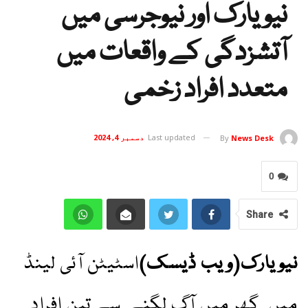
نیویارک اور نیوجرسی میں
آتشزدگی کے واقعات میں
متعدد افراد زخمی
Last updated
دسمبر 4, 2024
By
News Desk
0
Share
نیویارک(ویب ڈیسک)
اسٹیٹن آئی لینڈ
میں گھر میں آگ لگنے سے تین افراد