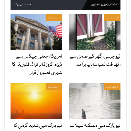
شاید آپ یہ بھی پسند کریں
مصنف سے زیادہ
انتخاب
انتخاب
نیو جرسی: گھر کے صحن سے
امریکا: جعلی چیکس سے
آٹھ فٹ لمبا سانپ برآمد
ڈیڑھ کروڑ ڈالر فراڈ، فلوریڈا کا
شہری قصوروار قرار
انتخاب
انتخاب
نیویارک میں ممکنہ سیلاب
نیویارک میں شدید گرمی کا