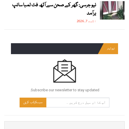
نیو جرسی: گھر کے صحن سے آٹھ فٹ لمبا سانپ
برآمد
اگست 7, 2026
نیوز لیٹر
Subscribe our newsletter to stay updated.
سبسکرائب کریں