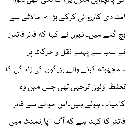
کی پانچوایں منزل پر آگ لگی تھی ۔فورا
امدادی کارروائی کرکے بڑے حادثے سے
بچ گئے ہیں۔انہوں نے کہا کہ فائر فائٹرز
نے سب سے پہلے نقل و حرکت پر
سمجھوتہ کرنے والے بزرگوں کی زندگی کا
تحفظ اولین ترجہی تھی جس میں وہ
کامیاب ہوئے ہیں۔اس حوالے سے فائر
فائٹر کا کہنا ہے کہ آگ اپارٹمنٹ میں