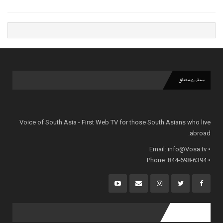
ہمارے متعلق
Voice of South Asia - First Web TV for those South Asians who live
abroad.
info@Vosa.tv
• Email:
• Phone: 844-698-6394
popular posts