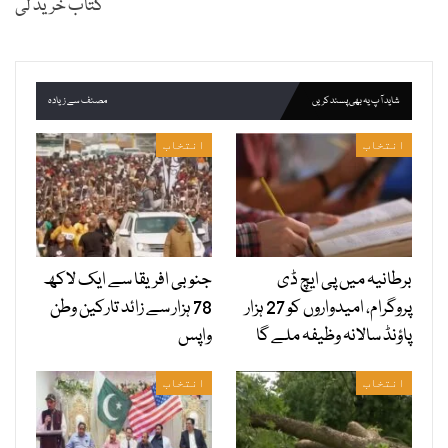
کتاب خرید لی
شاید آپ یہ بھی پسند کریں
مصنف سے زیادہ
انتخاب
انتخاب
برطانیہ میں پی ایچ ڈی
جنوبی افریقا سے ایک لاکھ
پروگرام، امیدواروں کو 27 ہزار
78 ہزار سے زائد تارکین وطن
پاؤنڈ سالانہ وظیفہ ملے گا
واپس
انتخاب
انتخاب