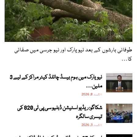
طوفانی بارشوں کے بعد نیویارک اور نیو جرسی میں صفائی
کا…
نیویارک میں ہوم بیسڈ چائلڈ کیئر مراکز کے لیے 3
ملین…
اگست 8, 2026
شکاگو: ریڈیو اسٹیشن ڈبلیو سی پی ٹی 820 کی
تیسری سالگرہ
اگست 3, 2026