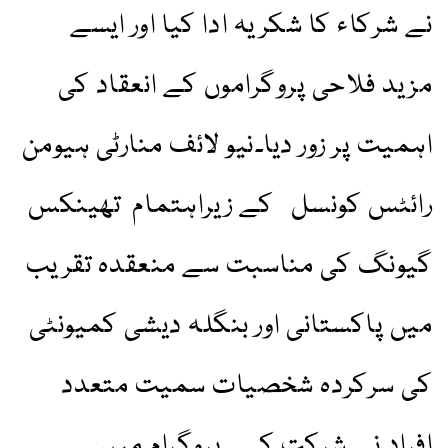
نے شرکاء کا شکریہ ادا کیا اور ایسے
مزید فلاحی پروگراموں کے انعقاد کی
اہمیت پر زور دیا۔نیو لائف منارٹی ہیومن
رائٹس کونسل کے زیراہتمام تھینکس
گیونگ کی مناسبت سے منعقدہ تقریب
میں پاکستانی اور بنگلہ دیشی کمیونٹی
کی سرکردہ شخصیات سمیت متعدد
افراد نے شرکت کی۔ پروگرام میں