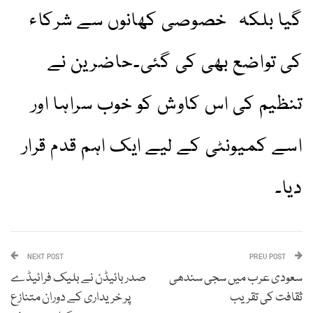
گیا بلکہ خصوصی کھانوں سے شرکاء
کی تواضع بھی کی گئی۔حاضرین نے
تنظیم کی اس کاوش کو خوب سراہا اور
اسے کمیونٹی کے لیے ایک اہم قدم قرار
دیا۔
NEXT POST
PREV POST
سعودی عرب میں سجی سندھی
صدر بائیڈن نے بلیک فرائیڈے
ثقافت کی تقریب
پر خریداری کے دوران متنازع