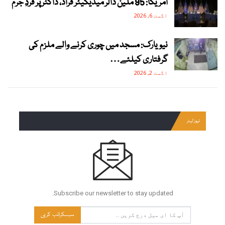
امریکا: 95 ملین ڈالر میڈیکیئر فراڈ، ڈاکٹر پر فردِ جرم
اگست 6, 2026
نیویارک: مسجد میں چوری کرنے والے ملزم کی
گرفتاری کیلئے…
اگست 2, 2026
نیوز لیٹر
Subscribe our newsletter to stay updated.
سبسکرائب کریں