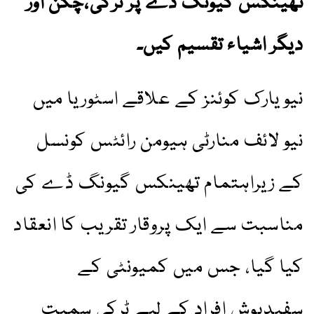
تھینکس گیونگ ڈے پر ٹرکی،چکن اور
دیگر اشیاء تقسیم کیں۔
نیو یارک کوئنز کے علاقے اسٹوریا میں
نیو لائف منارٹی ہیومن رائٹس کونسل
کے زیراہتمام تھینکس گیونگ ڈے کی
مناسبت سے ایک پروقار تقریب کا انعقاد
کیا گیا، جس میں کمیونٹی کے
سفیدپوش افراد کے لیے ٹرکی سمیت