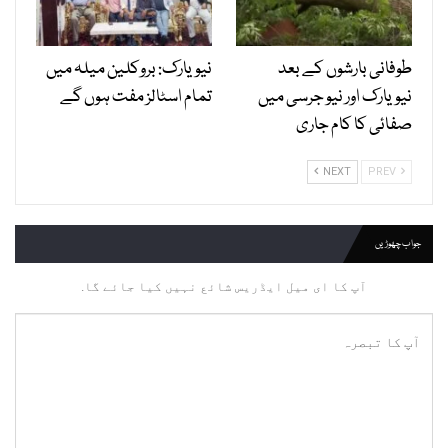
طوفانی بارشوں کے بعد
نیویارک: بروکلین میلہ میں
نیویارک اور نیو جرسی میں
تمام اسٹالز مفت ہوں گے
صفائی کا کام جاری
NEXT
PREV
جواب چھوڑیں
آپ کا ای میل ایڈریس شائع نہیں کیا جائے گا.