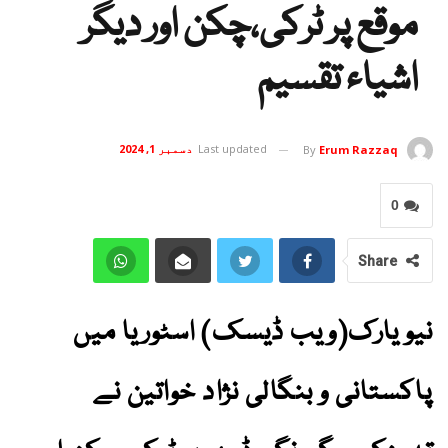
موقع پر ٹرکی،چکن اور دیگر
اشیاء تقسیم
Last updated
دسمبر 1, 2024
By
Erum Razzaq
0
Share
نیو یارک(ویب ڈیسک) اسٹوریا میں
پاکستانی و بنگالی نژاد خواتین نے