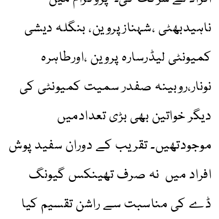
ناہیدبھٹی ،شہنازپروین، بنگلہ دیشی
کمیونٹی لیڈرسارہ پروین ،اورطاہرہ
نونار،روبینہ صفدر سمیت کمیونٹی کی
دیگر خواتین بھی بڑی تعدادمیں
موجودتھیں۔ تقریب کے دوران سفید پوش
افراد میں نہ صرف تھینکس گیونگ
ڈے کی مناسبت سے راشن تقسیم کیا