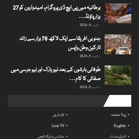
برطانیہ میں پی ایچ ڈی پروگرام، امیدواروں کو 27
ہزار پاؤنڈ…
اگست 9, 2026
جنوبی افریقا سے ایک لاکھ 78 ہزار سے زائد
تارکین وطن واپس
اگست 9, 2026
طوفانی بارشوں کے بعد نیویارک اور نیو جرسی میں
صفائی کا کام…
اگست 9, 2026
Useful links
پہلا صفحہ
تازہ ترین
Live TV
English
انٹرٹینمنٹ
سائنس و ٹیکنالوجی