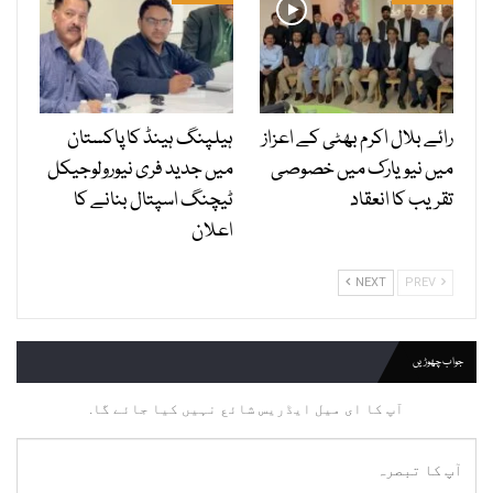
رائے بلال اکرم بھٹی کے اعزاز
ہیلپنگ ہینڈ کا پاکستان
میں نیویارک میں خصوصی
میں جدید فری نیورولوجیکل
تقریب کا انعقاد
ٹیچنگ اسپتال بنانے کا
اعلان
NEXT
PREV
جواب چھوڑیں
آپ کا ای میل ایڈریس شائع نہیں کیا جائے گا.