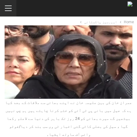
Home
اوورسیز پاکستانی
عمران خان کی بہن علیمہ خان نے اپنے بھائی سے ملاقات کے بعد کہا
ہے کہ جیل میں بانی پی ٹی آئی کو ختم کرنا چاہتے ہیں ہم چپ نہیں
بیٹھیں گے میرے بھائی کو 24 روز تک باہر کی دنیا سے لاعلم رکھا
گیا ، سیل کی بجلی کاٹی گئی اخبار ٹی وی سب بند کر دیا/فوٹو
وائس آف ساوتھ ایشیاء