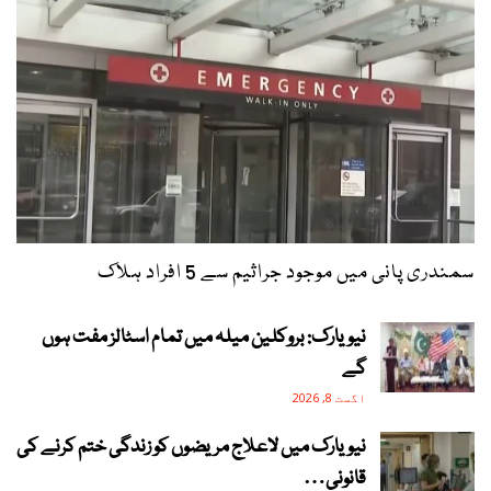
سمندری پانی میں موجود جراثیم سے 5 افراد ہلاک
نیویارک: بروکلین میلہ میں تمام اسٹالز مفت ہوں
گے
اگست 8, 2026
نیویارک میں لاعلاج مریضوں کو زندگی ختم کرنے کی
قانونی…