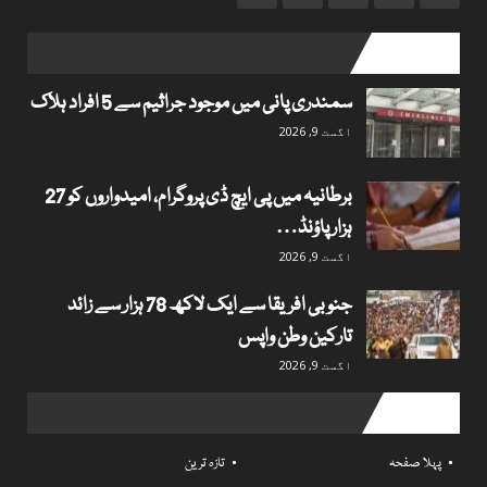
popular posts
سمندری پانی میں موجود جراثیم سے 5 افراد ہلاک
اگست 9, 2026
برطانیہ میں پی ایچ ڈی پروگرام، امیدواروں کو 27
ہزار پاؤنڈ…
اگست 9, 2026
جنوبی افریقا سے ایک لاکھ 78 ہزار سے زائد
تارکین وطن واپس
اگست 9, 2026
Useful links
پہلا صفحہ
تازہ ترین