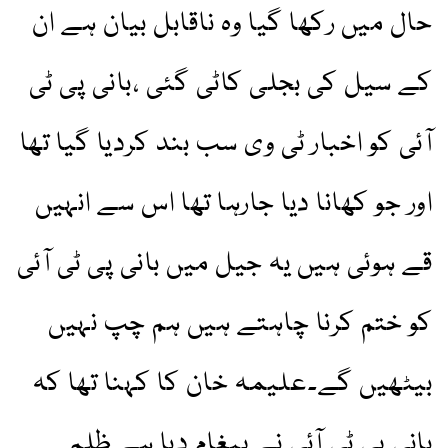
حال میں رکھا گیا وہ ناقابل بیان ہے ان
کے سیل کی بجلی کاٹی گئی ،بانی پی ٹی
آئی کو اخبار ٹی وی سب بند کردیا گیا تھا
اور جو کھانا دیا جارہا تھا اس سے انہیں
قے ہوئی ہیں یہ جیل میں بانی پی ٹی آئی
کو ختم کرنا چاہتے ہیں ہم چپ نہیں
بیٹھیں گے۔علیمہ خان کا کہنا تھا کہ
بانی پی ٹی آئی نے پیغام دیا ہے ظلم