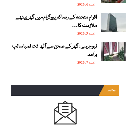
اگست 6, 2026
اقوام متحدہ کے رضاکار پروگرام میں گھر بیٹھے
ملازمت کا…
اگست 3, 2026
نیو جرسی: گھر کے صحن سے آٹھ فٹ لمبا سانپ
برآمد
اگست 7, 2026
نیوز لیٹر