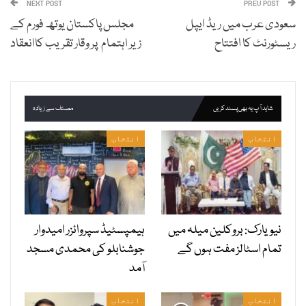
NEXT POST
PREV POST
سعودی عرب میں ریڈ ایپل
مجلس پاکستان یوتھ فورم کے
ریسٹورنٹ کا افتتاح
زیر اہتمام پر وقار تقریب کاانعقاد
شاید آپ یہ بھی پسند کریں
مصنف سے زیادہ
انتخاب
انتخاب
نیویارک: بروکلین میلہ میں
ہیمپسٹیڈ سپروائزر امیدوار
تمام اسٹالز مفت ہوں گے
جوشنابلو کی محمدی مسجد
آمد
انتخاب
انتخاب