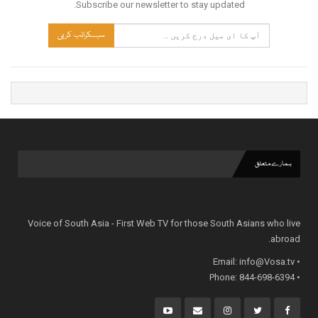
Subscribe our newsletter to stay updated.
سبسکرائب کریں
ہمارے متعلق
Voice of South Asia - First Web TV for those South Asians who live
abroad.
info@Vosa.tv
• Email:
• Phone: 844-698-6394