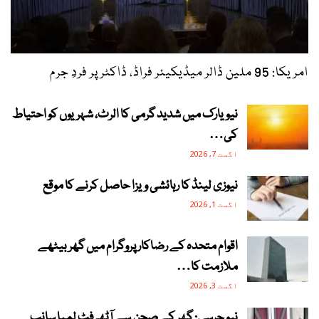
امریکا: 95 ملین ڈالر میڈیکیئر فراڈ، ڈاکٹر پر فردِ جرم
نیویارک میں شدید گرمی کا الرٹ، شہریوں کو احتیاط
کی…
اگست 7, 2026
نیوزی لینڈ کا رہائشی ویزا حاصل کرنے کا موقع
اگست 1, 2026
اقوام متحدہ کے رضاکار پروگرام میں گھر بیٹھے
ملازمت کا…
اگست 3, 2026
نیو جرسی: گھر کے صحن سے آٹھ فٹ لمبا سانپ