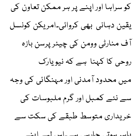
کو سراہا اور اپنے پر ہر ممکن تعاون کی
یقین دہانی بھی کروائی۔امریکن کونسل
آف منارٹی وومن کی چیئر پرسن بازہ
روحی کا کہنا ہے کہ نیویارک
میں محدود آمدنی اور مہنگائی کی وجہ
سے نئے کمبل اور گرم ملبوسات کی
خریداری متوسط طبقے کی سکت سے
باہر ہوتی جارہی ہے۔اس لیے اپنے