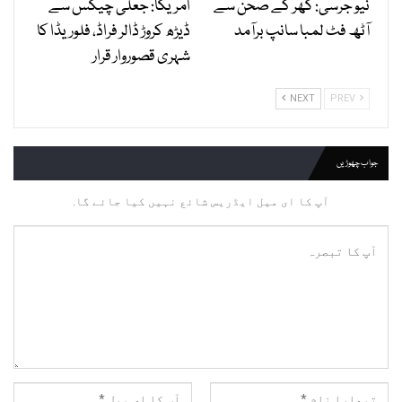
نیو جرسی: گھر کے صحن سے
امریکا: جعلی چیکس سے
آٹھ فٹ لمبا سانپ برآمد
ڈیڑھ کروڑ ڈالر فراڈ، فلوریڈا کا
شہری قصوروار قرار
NEXT
PREV
جواب چھوڑیں
آپ کا ای میل ایڈریس شائع نہیں کیا جائے گا.