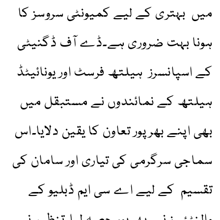
میں بہتری کے لیے کمیونٹی سروسز کا
ہونا بہت ضروری ہے۔ڈے آف ڈگنیٹی
کے اسپانسرز ہیلتھ فرسٹ اور یونائیٹڈ
ہیلتھ کے نمائندوں نے مستبقل میں
بھی اپنے بھرپور تعاون کا یقین دلایا۔اس
سماجی سرگرمی کی تیاری اور سامان کی
تقسیم کے لیے اے سی ایم ڈبلیو کے