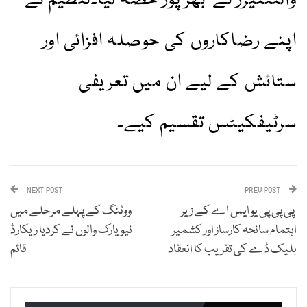
والنٹئیرز نے بھرپور حصہ لیا۔تنظیم نے
اپنے رضاکاروں کی حوصلہ افزائی اور
ستائش کے لیے ان میں تعریفی
سرٹیفکیٹس تقسیم کیے۔
NEXT POST
PREV POST
پی پی پی یو ایس اے کے زیر
ووٹنگ کے پہلے مرحلے میں
اہتمام سانحہ کارساز اور کشمیر
نیویارک والوں نے کردیا ریکارڈ
بلیک ڈے کی تقریب کا انعقاد
قائم