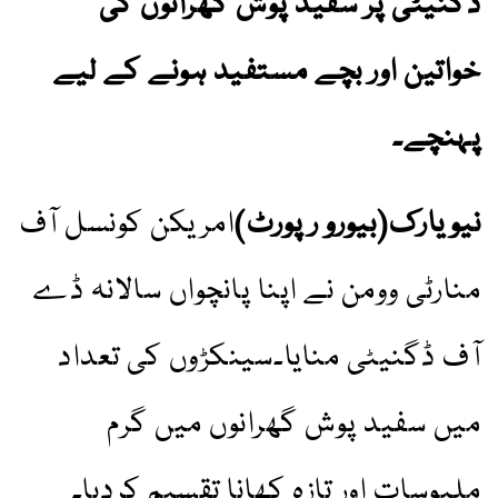
ڈگنیٹی پر سفید پوش گھرانوں کی
خواتین اور بچے مستفید ہونے کے لیے
پہنچے۔
نیویارک(بیورو رپورٹ)
امریکن کونسل آف
منارٹی وومن نے اپنا پانچواں سالانہ ڈے
آف ڈگنیٹی منایا۔سینکڑوں کی تعداد
میں سفید پوش گھرانوں میں گرم
ملبوسات اور تازہ کھانا تقسیم کردیا۔