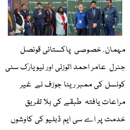
مہمان ِ خصوصی پاکستانی قونصل
جنرل عامر احمد اتوزئی اور نیویارک سٹی
کونسل کی ممبر ریٹا جوزف نے غیر
مراعات یافتہ طبقے کی بلا تفریق
خدمت پر اے سی ایم ڈبلیو کی کاوشوں