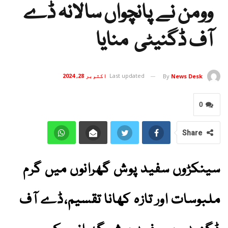
وومن نے پانچواں سالانہ ڈے
آف ڈگنیٹی منایا
Last updated
اکتوبر 28, 2024
By
News Desk
0
Share
سینکڑوں سفید پوش گھرانوں میں گرم
ملبوسات اور تازہ کھانا تقسیم،ڈے آف