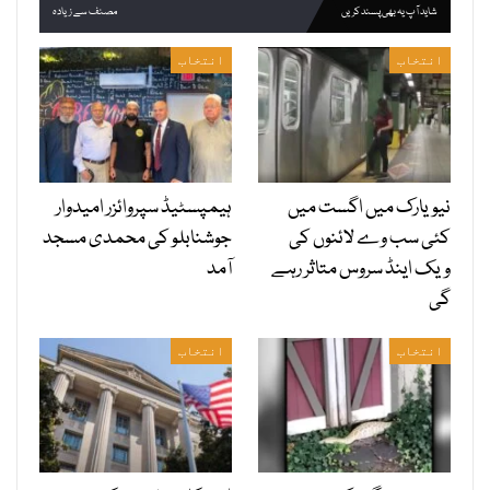
شاید آپ یہ بھی پسند کریں
مصنف سے زیادہ
انتخاب
انتخاب
نیویارک میں اگست میں
ہیمپسٹیڈ سپروائزر امیدوار
کئی سب وے لائنوں کی
جوشنابلو کی محمدی مسجد
ویک اینڈ سروس متاثر رہے
آمد
گی
انتخاب
انتخاب