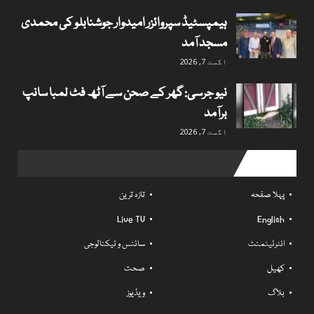
ہیمپسٹیڈ سپروائزر امیدوار جوشنابلو کی محمدی
مسجد آمد
اگست 7, 2026
نیو جرسی: گھر کے صحن سے آٹھ فٹ لمبا سانپ
برآمد
اگست 7, 2026
Useful links
پہلا صفحہ
تازہ ترین
Live TV
English
انٹرٹینمنٹ
سائنس و ٹیکنالوجی
کھیل
صحت
بلاگ
ویڈیوز