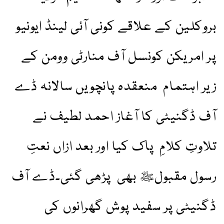
بروکلین کے علاقے کونی آئی لینڈ ایونیو
پر امریکن کونسل آف منارٹی وومن کے
زیر اہتمام منعقدہ پانچویں سالانہ ڈے
آف ڈگنیٹی کا آغاز احمد لطیف نے
تلاوتِ کلامِ پاک کیا اور بعد ازاں نعتِ
رسول مقبولﷺ بھی پڑھی گئی۔ڈے آف
ڈگنیٹی پر سفید پوش گھرانوں کی